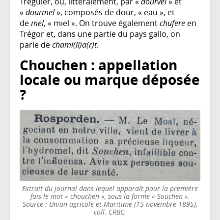
Tréguier, ou, littéralement, par «
dourvel
» et
«
dourmel
», composés de dour, « eau », et
de
mel
, « miel ». On trouve également
chufere
en
Trégor et, dans une partie du pays gallo, on
parle de
chami(ll)a(r)t
.
Chouchen : appellation
locale ou marque déposée
?
Extrait du journal dans lequel apparaît pour la première
fois le mot « chouchen », sous la forme « Souchen ».
Source : Union agricole et Maritime (15 novembre 1895),
coll. CRBC.