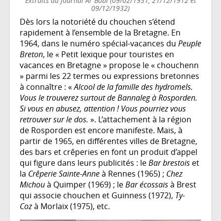
Extraits du journal Ar Bobl (09/02/1931, 21/12/1912 et
09/12/1932)
Dès lors la notoriété du chouchen s’étend
rapidement à l’ensemble de la Bretagne. En
1964, dans le numéro spécial-vacances du
Peuple
Breton
, le « Petit lexique pour touristes en
vacances en Bretagne » propose le « chouchenn
» parmi les 22 termes ou expressions bretonnes
à connaître : «
Alcool de la famille des hydromels.
Vous le trouverez surtout de Bannaleg à Rosporden.
Si vous en abusez, attention ! Vous pourriez vous
retrouver sur le dos.
». L’attachement à la région
de Rosporden est encore manifeste. Mais, à
partir de 1965, en différentes villes de Bretagne,
des bars et crêperies en font un produit d’appel
qui figure dans leurs publicités : le
Bar brestois
et
la
Crêperie Sainte-Anne
à Rennes (1965) ;
Chez
Michou
à Quimper (1969) ; le
Bar écossais
à Brest
qui associe chouchen et Guinness (1972),
Ty-
Coz
à Morlaix (1975), etc.