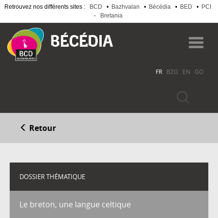
Retrouvez nos différents sites :
BCD
•
Bazhvalan
•
Bécédia
•
BED
•
PCI
-
Bretania
Aller
au
Toggl
contenu
navig
principal
FR
BZG
EN
GO
Retour
DOSSIER THÉMATIQUE
Le breton, une langue celtique