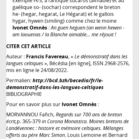
Exemple H/S, à l’antique sucaros (aimable) et au
gaélique so- (sochar) correspondent le breton
he- (hegar, hegarat, Le Hégarat) et le gallois
hygar, hywen (smiling) comme chez le moine
Ivonet Omnès
:
An guen heguen (an wenn hewen -
am laouenas / la Blanche aimable… me réjouit !
CITER CET ARTICLE
Auteur :
Francis Favereau
, «
Le démonstratif dans les
langues celtiques
», Bécédia [en ligne], ISSN 2968-2576,
mis en ligne le 24/08/2022.
Permalien:
http://bcd.bzh/becedia/fr/le-
demonstratif-dans-les-langues-celtiques
BIBLIOGRAPHIE
Pour en savoir plus sur
Ivonet Omnès
:
MORVANNOU Fañch,
Regards sur 700 ans de breton
écrit,
p. 365-379
in Corona Monastica. Moines bretons de
Landévennec : histoire et mémoire celtiques. Mélanges
offerts au père Marc Simon
. Louis Lemoine et Bernard