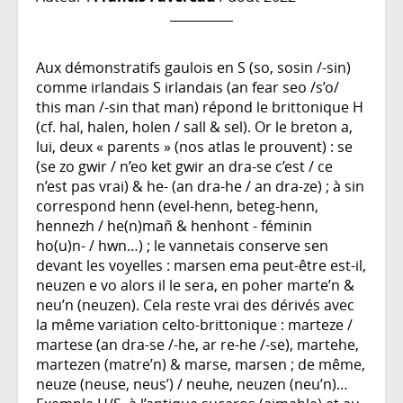
Aux démonstratifs gaulois en S (so, sosin /-sin)
comme irlandais S irlandais (an fear seo /s’o/
this man /-sin that man) répond le brittonique H
(cf. hal, halen, holen / sall & sel). Or le breton a,
lui, deux « parents » (nos atlas le prouvent) : se
(se zo gwir / n’eo ket gwir an dra-se c’est / ce
n’est pas vrai) & he- (an dra-he / an dra-ze) ; à sin
correspond henn (evel-henn, beteg-henn,
hennezh / he(n)mañ & henhont - féminin
ho(u)n- / hwn…) ; le vannetais conserve sen
devant les voyelles : marsen ema peut-être est-il,
neuzen e vo alors il le sera, en poher marte’n &
neu’n (neuzen). Cela reste vrai des dérivés avec
la même variation celto-brittonique : marteze /
martese (an dra-se /-he, ar re-he /-se), martehe,
martezen (matre’n) & marse, marsen ; de même,
neuze (neuse, neus’) / neuhe, neuzen (neu’n)…