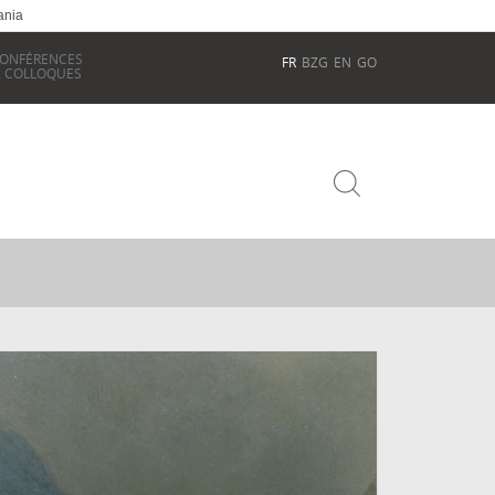
ania
ONFÉRENCES
FR
BZG
EN
GO
 COLLOQUES