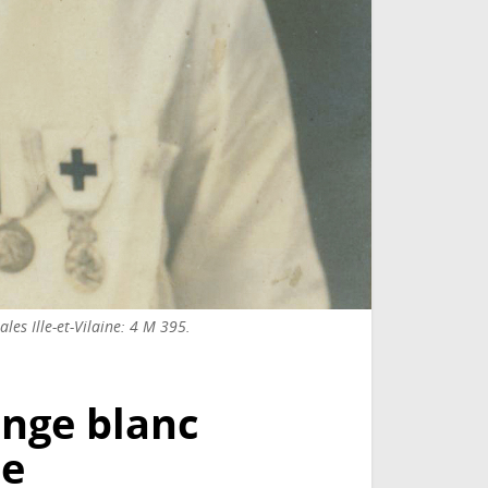
les Ille-et-Vilaine: 4 M 395.
ange blanc
ée