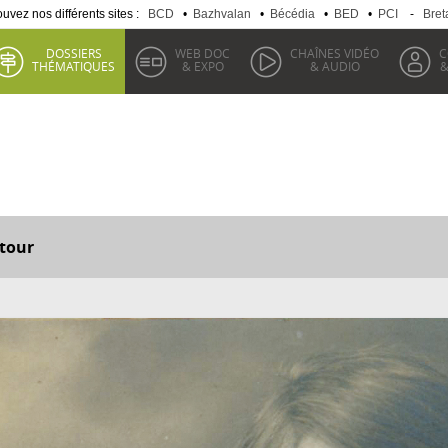
uvez nos différents sites :
BCD
•
Bazhvalan
•
Bécédia
•
BED
•
PCI
-
Bret
DOSSIERS
WEB DOC
CHAÎNES VIDÉO
C
THÉMATIQUES
& EXPO
& AUDIO
&
tour