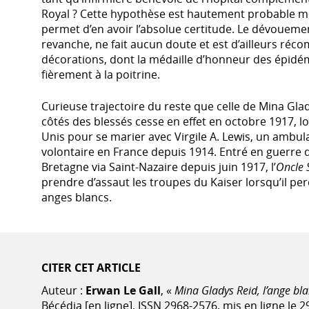
Royal ? Cette hypothèse est hautement probable m
permet d’en avoir l’absolue certitude. Le dévoueme
revanche, ne fait aucun doute et est d’ailleurs réc
décorations, dont la médaille d’honneur des épidémi
fièrement à la poitrine.
Curieuse trajectoire du reste que celle de Mina Gl
côtés des blessés cesse en effet en octobre 1917, lo
Unis pour se marier avec Virgile A. Lewis, un ambul
volontaire en France depuis 1914. Entré en guerre 
Bretagne via Saint-Nazaire depuis juin 1917, l’
Oncle
prendre d’assaut les troupes du Kaiser lorsqu’il pe
anges blancs.
CITER CET ARTICLE
Auteur :
Erwan Le Gall
, «
Mina Gladys Reid, l’ange bla
Bécédia [en ligne], ISSN 2968-2576, mis en ligne le 