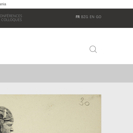
ania
ONFÉRENCES
FR
BZG
EN
GO
 COLLOQUES