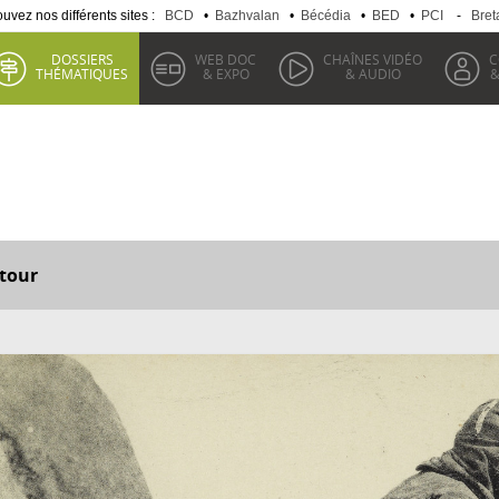
uvez nos différents sites :
BCD
•
Bazhvalan
•
Bécédia
•
BED
•
PCI
-
Bret
DOSSIERS
WEB DOC
CHAÎNES VIDÉO
C
THÉMATIQUES
& EXPO
& AUDIO
&
tour