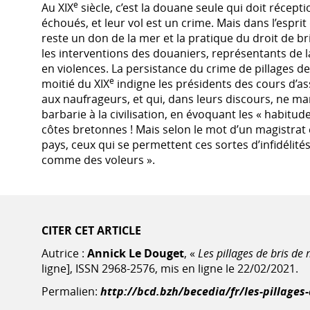
e
Au XIX
siècle, c’est la douane seule qui doit récept
échoués, et leur vol est un crime. Mais dans l’esprit
reste un don de la mer et la pratique du droit de br
les interventions des douaniers, représentants de l
en violences. La persistance du crime de pillages d
e
moitié du XIX
indigne les présidents des cours d’ass
aux naufrageurs, et qui, dans leurs discours, ne m
barbarie à la civilisation, en évoquant les « habitude
côtes bretonnes ! Mais selon le mot d’un magistrat 
pays, ceux qui se permettent ces sortes d’infidélit
comme des voleurs ».
CITER CET ARTICLE
Autrice :
Annick Le Douget
, «
Les pillages de bris de 
ligne], ISSN 2968-2576, mis en ligne le 22/02/2021.
Permalien:
http://bcd.bzh/becedia/fr/les-pillages-