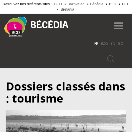
Retrouvez nos différents sites :
BCD
•
Bazhvalan
•
Bécédia
•
BED
•
PCI
-
Bretania
Aller
au
Toggl
contenu
navig
principal
FR
BZG
EN
GO
Dossiers classés dans
: tourisme