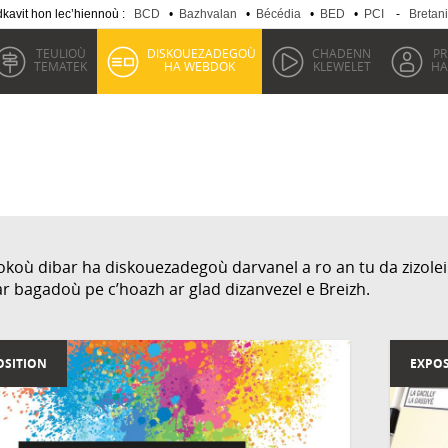
kavit hon lec’hiennoù :
BCD
•
Bazhvalan
•
Bécédia
•
BED
•
PCI
-
Bretan
TEULIOÙ
DISKOUEZADEGOÙ
CHADENN
P
TEMATEK
HA WEBDOK
KLEWELET
HA
où dibar ha diskouezadegoù darvanel a ro an tu da zizoleiñ
ar bagadoù pe c’hoazh ar glad dizanvezel e Breizh.
OSITION
EXPOS