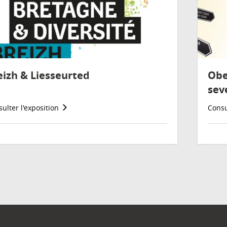
eizh & Liesseurted
Obe
sev
ulter l'exposition
Consu