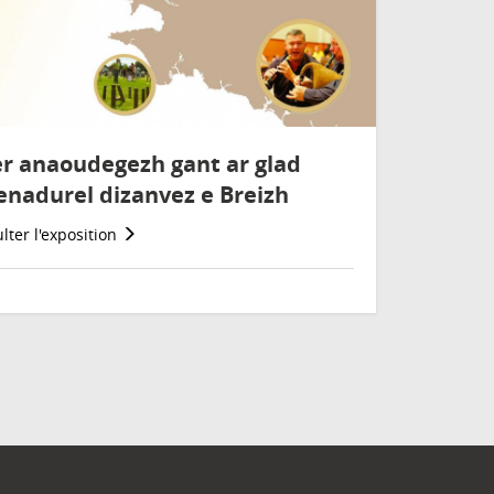
r anaoudegezh gant ar glad
enadurel dizanvez e Breizh
lter l'exposition