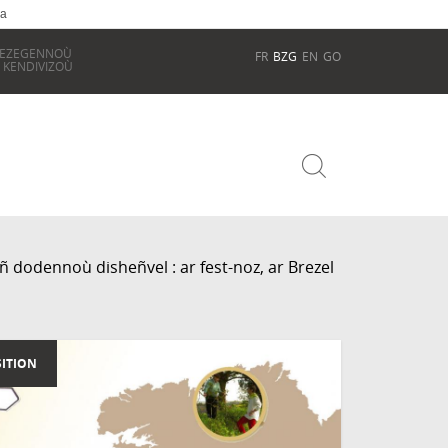
ia
REZEGENNOÙ
FR
BZG
EN
GO
 KENDIVIZOÙ
 dodennoù disheñvel : ar fest-noz, ar Brezel
ITION