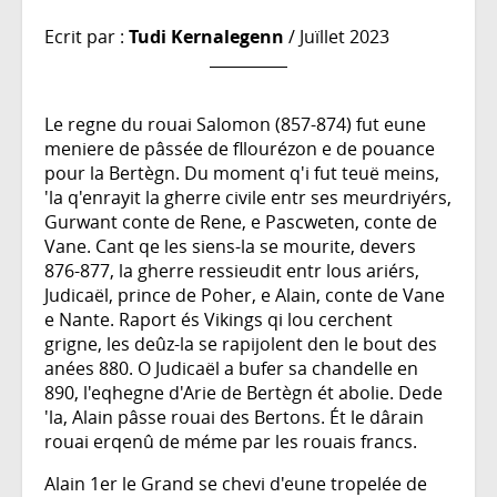
Ecrit par :
Tudi Kernalegenn
/ Juïllet 2023
Le regne du rouai Salomon (857-874) fut eune
meniere de pâssée de fllourézon e de pouance
pour la Bertègn. Du moment q'i fut teuë meins,
'la q'enrayit la gherre civile entr ses meurdriyérs,
Gurwant conte de Rene, e Pascweten, conte de
Vane. Cant qe les siens-la se mourite, devers
876-877, la gherre ressieudit entr lous ariérs,
Judicaël, prince de Poher, e Alain, conte de Vane
e Nante. Raport és Vikings qi lou cerchent
grigne, les deûz-la se rapijolent den le bout des
anées 880. O Judicaël a bufer sa chandelle en
890, l'eqhegne d'Arie de Bertègn ét abolie. Dede
'la, Alain pâsse rouai des Bertons. Ét le dârain
rouai erqenû de méme par les rouais francs.
Alain 1er le Grand se chevi d'eune tropelée de