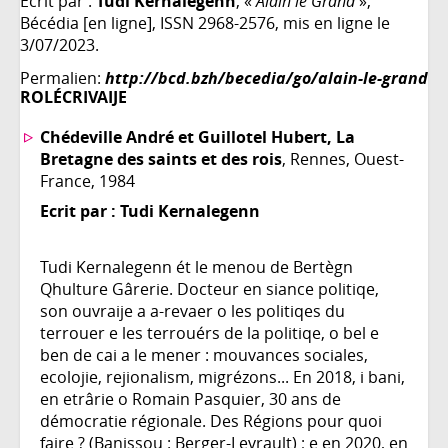
Ecrit par :
Tudi Kernalegenn
, «
Alain le Grand
»,
Bécédia [en ligne], ISSN 2968-2576, mis en ligne le
3/07/2023.
Permalien:
http://bcd.bzh/becedia/go/alain-le-grand
ROLÉCRIVAIJE
Chédeville André et Guillotel Hubert, La
Bretagne des saints et des rois
, Rennes, Ouest-
France, 1984
Ecrit par :
Tudi Kernalegenn
Tudi Kernalegenn ét le menou de Bertègn
Qhulture Gârerie. Docteur en siance politiqe,
son ouvraije a a-revaer o les politiqes du
terrouer e les terrouérs de la politiqe, o bel e
ben de cai a le mener : mouvances sociales,
ecolojie, rejionalism, migrézons... En 2018, i bani,
en etrârie o Romain Pasquier, 30 ans de
démocratie régionale. Des Régions pour quoi
faire ? (Banissou : Berger-Levrault) ; e en 2020, en