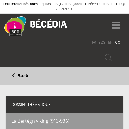
Pour terouer nôs aotrs empllas :
BQG
•
Baçadou
•
Bécédia
•
BED
•
PQI
-
Bretania
Skip
to
Toggl
main
navig
content
FR
BZG
EN
GO
Back
DOSSIER THÉMATIQUE
La Bertègn viking (913-936)