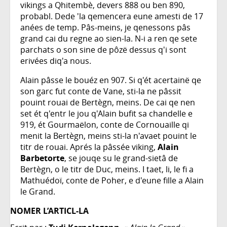
vikings a Qhitembè, devers 888 ou ben 890,
probabl. Dede 'la qemencera eune amesti de 17
anées de temp. Pâs-meins, je qenessons pâs
grand cai du regne ao sien-la. N-i a ren qe sete
parchats o son sine de pôzë dessus q'i sont
erivées diq'a nous.
Alain pâsse le bouéz en 907. Si q'ét acertainë qe
son garc fut conte de Vane, sti-la ne pâssit
pouint rouai de Bertègn, meins. De cai qe nen
set ét q'entr le jou q'Alain bufit sa chandelle e
919, ét Gourmaëlon, conte de Cornouaille qi
menit la Bertègn, meins sti-la n'avaet pouint le
titr de rouai. Aprés la pâssée viking,
Alain
Barbetorte
, se jouqe su le grand-sietâ de
Bertègn, o le titr de Duc, meins. I taet, li, le fi a
Mathuédoï, conte de Poher, e d'eune fille a Alain
le Grand.
NOMER L’ARTICL-LA