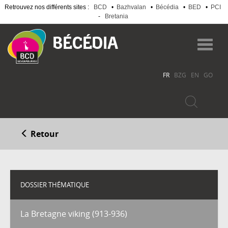
Retrouvez nos différents sites :
BCD
•
Bazhvalan
•
Bécédia
•
BED
•
PCI
-
Bretania
Aller
au
Toggl
contenu
navig
principal
FR
BZG
EN
GO
Retour
DOSSIER THÉMATIQUE
La Bretagne viking (913-936)