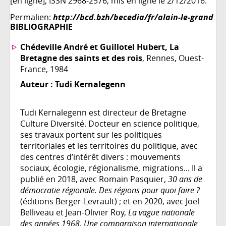
[en ligne], ISSN 2968-2576, mis en ligne le 2/12/2016.
Permalien:
http://bcd.bzh/becedia/fr/alain-le-grand
BIBLIOGRAPHIE
Chédeville André et Guillotel Hubert, La
Bretagne des saints et des rois
, Rennes, Ouest-
France, 1984
Auteur :
Tudi Kernalegenn
Tudi Kernalegenn est directeur de Bretagne
Culture Diversité. Docteur en science politique,
ses travaux portent sur les politiques
territoriales et les territoires du politique, avec
des centres d’intérêt divers : mouvements
sociaux, écologie, régionalisme, migrations... Il a
publié en 2018, avec Romain Pasquier,
30 ans de
démocratie régionale. Des régions pour quoi faire ?
(éditions Berger-Levrault) ; et en 2020, avec Joel
Belliveau et Jean-Olivier Roy,
La vague nationale
des années 1968. Une comparaison internationale