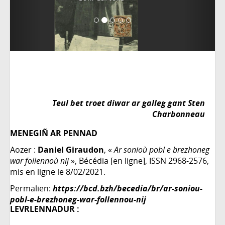
Teul bet troet diwar ar galleg gant Sten
Charbonneau
MENEGIÑ AR PENNAD
Aozer :
Daniel Giraudon
, «
Ar sonioù pobl e brezhoneg
war follennoù nij
», Bécédia [en ligne], ISSN 2968-2576,
mis en ligne le 8/02/2021.
Permalien:
https://bcd.bzh/becedia/br/ar-soniou-
pobl-e-brezhoneg-war-follennou-nij
LEVRLENNADUR :