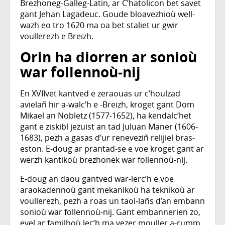
Brezhoneg-Galleg-Latin, ar C’hatolicon bet savet
gant Jehan Lagadeuc. Goude bloavezhioù well-
wazh eo tro 1620 ma oa bet staliet ur gwir
voullerezh e Breizh.
Orin ha diorren ar sonioù
war follennoù‑nij
En XVIIvet kantved e zeraouas ur c’houlzad
avielañ hir a-walc’h e -Breizh, kroget gant Dom
Mikael an Nobletz (1577-1652), ha kendalc’het
gant e ziskibl jezuist an tad Juluan Maner (1606-
1683), pezh a gasas d’ur reneveziñ relijiel bras-
eston. E-doug ar prantad-se e voe kroget gant ar
werzh kantikoù brezhonek war follennoù‑nij.
E-doug an daou gantved war-lerc’h e voe
araokadennoù gant mekanikoù ha teknikoù ar
voullerezh, pezh a roas un taol‑lañs d’an embann
sonioù war follennoù‑nij. Gant embannerien zo,
evel ar familhoù lec’h ma vezer mouller a-rumm