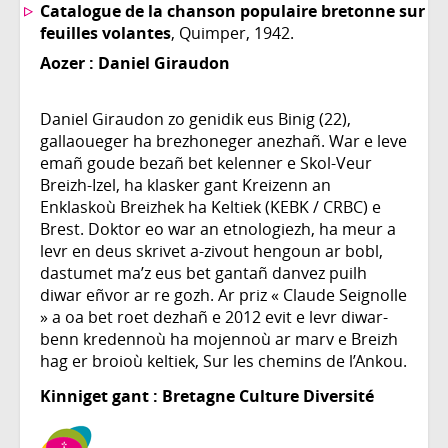
Catalogue de la chanson populaire bretonne sur
feuilles volantes
, Quimper, 1942.
Aozer :
Daniel Giraudon
Daniel Giraudon zo genidik eus Binig (22),
gallaoueger ha brezhoneger anezhañ. War e leve
emañ goude bezañ bet kelenner e Skol-Veur
Breizh-Izel, ha klasker gant Kreizenn an
Enklaskoù Breizhek ha Keltiek (KEBK / CRBC) e
Brest. Doktor eo war an etnologiezh, ha meur a
levr en deus skrivet a-zivout hengoun ar bobl,
dastumet ma’z eus bet gantañ danvez puilh
diwar eñvor ar re gozh. Ar priz « Claude Seignolle
» a oa bet roet dezhañ e 2012 evit e levr diwar-
benn kredennoù ha mojennoù ar marv e Breizh
hag er broioù keltiek, Sur les chemins de l’Ankou.
Kinniget gant : Bretagne Culture Diversité