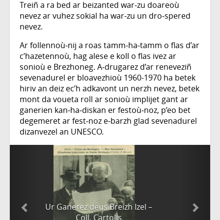
Treiñ a ra bed ar beizanted war‑zu doareoù
nevez ar vuhez sokial ha war‑zu un dro‑spered
nevez.
Ar follennoù‑nij a roas tamm‑ha‑tamm o flas d’ar
c’hazetennoù, hag alese e koll o flas ivez ar
sonioù e Brezhoneg. A‑drugarez d’ar reneveziñ
sevenadurel er bloavezhioù 1960-1970 ha betek
hiriv an deiz ec’h adkavont un nerzh nevez, betek
mont da voueta roll ar sonioù implijet gant ar
ganerien kan‑ha‑diskan er festoù‑noz, p’eo bet
degemeret ar fest‑noz e‑barzh glad sevenadurel
dizanvezel an UNESCO.
Ian ar Minous – Coll. Daniel
Giraudon