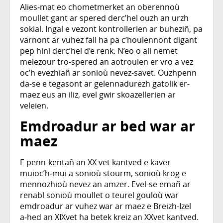
Alies‑mat eo chometmerket an oberennoù
moullet gant ar spered derc’hel ouzh an urzh
sokial. Ingal e vezont kontrollerien ar buheziñ, pa
varnont ar vuhez fall ha pa c’houlennont digant
pep hini derc’hel d’e renk. N’eo o ali nemet
melezour tro-spered an aotrouien er vro a vez
oc’h evezhiañ ar sonioù nevez‑savet. Ouzhpenn
da‑se e tegasont ar gelennadurezh gatolik er-
maez eus an iliz, evel gwir skoazellerien ar
veleien.
Emdroadur ar bed war ar
maez
E penn-kentañ an XX vet kantved e kaver
muioc’h‑mui a sonioù stourm, sonioù krog e
mennozhioù nevez an amzer. Evel-se emañ ar
renabl sonioù moullet o teurel gouloù war
emdroadur ar vuhez war ar maez e Breizh-Izel
a‑hed an XIXvet ha betek kreiz an XXvet kantved.