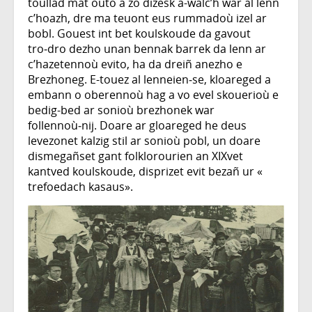
toullad mat outo a zo dizesk a-walc’h war al lenn
c’hoazh, dre ma teuont eus rummadoù izel ar
bobl. Gouest int bet koulskoude da gavout
tro‑dro dezho unan bennak barrek da lenn ar
c’hazetennoù evito, ha da dreiñ anezho e
Brezhoneg. E-touez al lenneien‑se, kloareged a
embann o oberennoù hag a vo evel skouerioù e
bedig-bed ar sonioù brezhonek war
follennoù‑nij. Doare ar gloareged he deus
levezonet kalzig stil ar sonioù pobl, un doare
dismegañset gant folklorourien an XIXvet
kantved koulskoude, disprizet evit bezañ ur «
trefoedach kasaus».