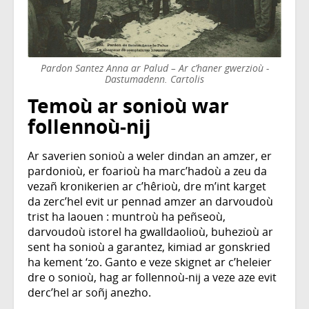
Pardon Santez Anna ar Palud – Ar c’haner gwerzioù -
Dastumadenn. Cartolis
Temoù ar sonioù war
follennoù‑nij
Ar saverien sonioù a weler dindan an amzer, er
pardonioù, er foarioù ha marc’hadoù a zeu da
vezañ kronikerien ar c’hêrioù, dre m’int karget
da zerc’hel evit ur pennad amzer an darvoudoù
trist ha laouen : muntroù ha peñseoù,
darvoudoù istorel ha gwalldaolioù, buhezioù ar
sent ha sonioù a garantez, kimiad ar gonskried
ha kement ‘zo. Ganto e veze skignet ar c’heleier
dre o sonioù, hag ar follennoù‑nij a veze aze evit
derc’hel ar soñj anezho.