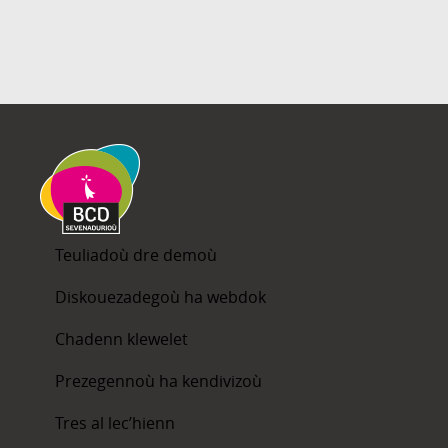
Teuliadoù dre demoù
Diskouezadegoù ha webdok
Chadenn klewelet
Prezegennoù ha kendivizoù
Tres al lec’hienn