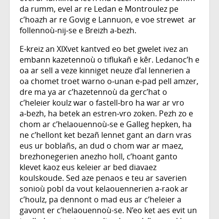
da rumm, evel ar re Ledan e Montroulez pe
c’hoazh ar re Govig e Lannuon, e voe strewet ar
follennoù‑nij‑se e Breizh a‑bezh.
E‑kreiz an XIXvet kantved eo bet gwelet ivez an
embann kazetennoù o tiflukañ e kêr. Ledanoc’h e
oa ar sell a veze kinniget neuze d’al lennerien a
oa chomet troet warno o‑unan e‑pad pell amzer,
dre ma ya ar c’hazetennoù da gerc’hat o
c’heleier koulz war o fastell‑bro ha war ar vro
a‑bezh, ha betek an estren‑vro zoken. Pezh zo e
chom ar c’helaouennoù‑se e Galleg hepken, ha
ne c’hellont ket bezañ lennet gant an darn vras
eus ur boblañs, an dud o chom war ar maez,
brezhonegerien anezho holl, c’hoant ganto
klevet kaoz eus keleier ar bed diavaez
koulskoude. Sed aze penaos e teu ar saverien
sonioù pobl da vout kelaouennerien a-raok ar
c’houlz, pa dennont o mad eus ar c’heleier a
gavont er c’helaouennoù-se. N’eo ket aes evit un