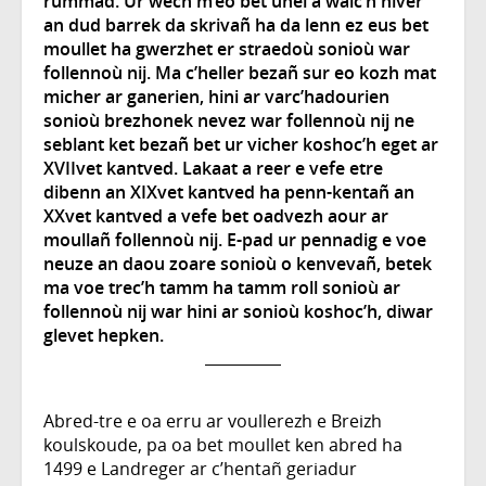
rummad. Ur wech m’eo bet uhel a walc’h niver
an dud barrek da skrivañ ha da lenn ez eus bet
moullet ha gwerzhet er straedoù sonioù war
follennoù nij. Ma c’heller bezañ sur eo kozh mat
micher ar ganerien, hini ar varc’hadourien
sonioù brezhonek nevez war follennoù nij ne
seblant ket bezañ bet ur vicher koshoc’h eget ar
XVIIvet kantved. Lakaat a reer e vefe etre
dibenn an XIXvet kantved ha penn-kentañ an
XXvet kantved a vefe bet oadvezh aour ar
moullañ follennoù nij. E-pad ur pennadig e voe
neuze an daou zoare sonioù o kenvevañ, betek
ma voe trec’h tamm ha tamm roll sonioù ar
follennoù nij war hini ar sonioù koshoc’h, diwar
glevet hepken.
Abred-tre e oa erru ar voullerezh e Breizh
koulskoude, pa oa bet moullet ken abred ha
1499 e Landreger ar c’hentañ geriadur