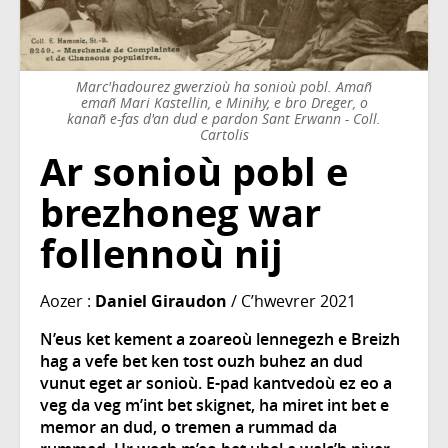
Marc'hadourez gwerzioù ha sonioù pobl. Amañ
emañ Mari Kastellin, e Minihy, e bro Dreger, o
kanañ e-fas d'an dud e pardon Sant Erwann - Coll.
Cartolis
Ar sonioù pobl e
brezhoneg war
follennoù nij
Aozer :
Daniel Giraudon
/ C’hwevrer 2021
N’eus ket kement a zoareoù lennegezh e Breizh
hag a vefe bet ken tost ouzh buhez an dud
vunut eget ar sonioù. E-pad kantvedoù ez eo a
veg da veg m’int bet skignet, ha miret int bet e
memor an dud, o tremen a rummad da