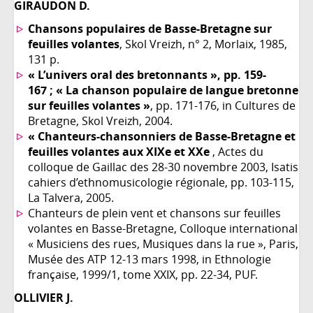
GIRAUDON D.
Chansons populaires de Basse-Bretagne sur
feuilles volantes
, Skol Vreizh, n° 2, Morlaix, 1985,
131 p.
« L’univers oral des bretonnants », pp. 159-
167 ; « La chanson populaire de langue bretonne
sur feuilles volantes »
, pp. 171-176, in Cultures de
Bretagne, Skol Vreizh, 2004.
« Chanteurs-chansonniers de Basse-Bretagne et
feuilles volantes aux XIXe et XXe
, Actes du
colloque de Gaillac des 28-30 novembre 2003, Isatis
cahiers d’ethnomusicologie régionale, pp. 103-115,
La Talvera, 2005.
Chanteurs de plein vent et chansons sur feuilles
volantes en Basse-Bretagne, Colloque international
« Musiciens des rues, Musiques dans la rue », Paris,
Musée des ATP 12-13 mars 1998, in Ethnologie
française, 1999/1, tome XXIX, pp. 22-34, PUF.
OLLIVIER J.