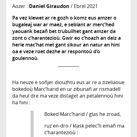
Aozer :
Daniel Giraudon
/ Ebrel 2021
Pa vez klewet ar re gozh o komz eus amzer o
bugaleaj war ar maez, e seblant ar merc’hed
yaouank bezañ bet trubuilhet gant amzer da
zont o c’harantezioù. Gwir eo c’hoazh an deiz a
herie mac’hat met gant sikour an natur an hini
oa e veze roet dezhe ar respontoù d’o
goulennoù.
Ha neuze e soñjer diouzhtu eus ar re a zizeliaoue
bokedoù Marc’harid en ur zibunañ ar rismadell
da heul dre ma veze distaget an petalennoù hini
ha hini :
Boked Marc’harid / glas he zroad,
ruz en-dro / klask pelec’h emañ ma
c’harantezioù :