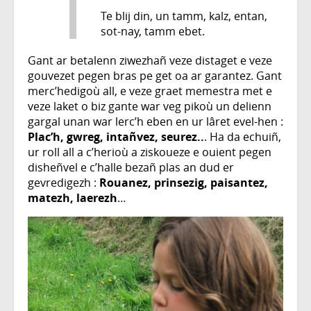
Te blij din, un tamm, kalz, entan,
sot-nay, tamm ebet.
Gant ar betalenn ziwezhañ veze distaget e veze
gouvezet pegen bras pe get oa ar garantez. Gant
merc’hedigoù all, e veze graet memestra met e
veze laket o biz gante war veg pikoù un delienn
gargal unan war lerc’h eben en ur lâret evel-hen :
Plac’h, gwreg, intañvez, seurez..
. Ha da echuiñ,
ur roll all a c’herioù a ziskoueze e ouient pegen
disheñvel e c’halle bezañ plas an dud er
gevredigezh :
Rouanez, prinsezig, paisantez,
matezh, laerezh
…