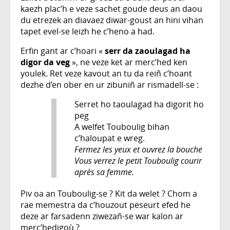
kaezh plac’h e veze sachet goude deus an daou
du etrezek an diavaez diwar-goust an hini vihan
tapet evel-se leizh he c’heno a had.
Erfin gant ar c’hoari «
serr da zaoulagad ha
digor da veg
», ne veze ket ar merc’hed ken
youlek. Ret veze kavout an tu da reiñ c’hoant
dezhe d’en ober en ur zibuniñ ar rismadell-se :
Serret ho taoulagad ha digorit ho
peg
A welfet Touboulig bihan
c’haloupat e wreg.
Fermez les yeux et ouvrez la bouche
Vous verrez le petit Touboulig courir
après sa femme.
Piv oa an Touboulig-se ? Kit da welet ? Chom a
rae memestra da c’houzout peseurt efed he
deze ar farsadenn ziwezañ-se war kalon ar
merc’hedigoù ?