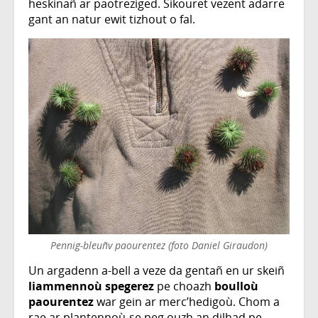
heskinañ ar paotreziged. Sikouret vezent adarre
gant an natur ewit tizhout o fal.
Pennig-bleuñv paourentez (foto Daniel Giraudon)
Un argadenn a-bell a veze da gentañ en ur skeiñ
liammennoù spegerez
pe choazh
boulloù
paourentez
war gein ar merc’hedigoù. Chom a
rae ar plantennoù-se peg ouzh an dilhad pe