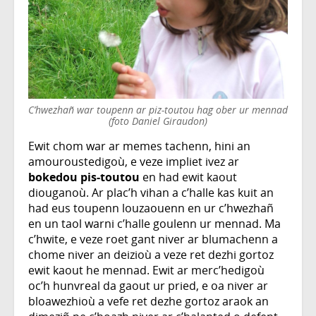
C’hwezhañ war toupenn ar piz-toutou hag ober ur mennad
(foto Daniel Giraudon)
Ewit chom war ar memes tachenn, hini an
amouroustedigoù, e veze impliet ivez ar
bokedou pis-toutou
en had ewit kaout
diouganoù. Ar plac’h vihan a c’halle kas kuit an
had eus toupenn louzaouenn en ur c’hwezhañ
en un taol warni c’halle goulenn ur mennad. Ma
c’hwite, e veze roet gant niver ar blumachenn a
chome niver an deizioù a veze ret dezhi gortoz
ewit kaout he mennad. Ewit ar merc’hedigoù
oc’h hunvreal da gaout ur pried, e oa niver ar
bloawezhioù a vefe ret dezhe gortoz araok an