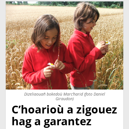
Dizeliaouañ bokedoù Marc’harid (foto Daniel
Giraudon)
C’hoarioù a zigouez
hag a garantez