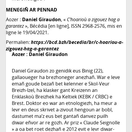
MENEGIÑ AR PENNAD
Aozer :
Daniel Giraudon
, «
C’hoarioù a zigouez hag a
garantez
», Bécédia [en ligne], ISSN 2968-2576, mis en
ligne le 19/04/2021.
Permalien:
https://bcd.bzh/becedia/br/c-hoariou-a-
zigouez-hag-a-garantez
Aozer :
Daniel Giraudon
Daniel Giraudon zo genidik eus Binig (22),
gallaoueger ha brezhoneger anezhañ. War e leve
emañ goude bezañ bet kelenner e Skol-Veur
Breizh-Izel, ha klasker gant Kreizenn an
Enklaskoù Breizhek ha Keltiek (KEBK / CRBC) e
Brest. Doktor eo war an etnologiezh, ha meur a
levr en deus skrivet a-zivout hengoun ar bobl,
dastumet ma’z eus bet gantañ danvez puilh
diwar eñvor ar re gozh. Ar priz « Claude Seignolle
» a oa bet roet dezhañ e 2012 evit e levr diwar-