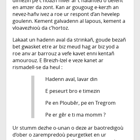
dimeziñ pe c’hoazh niver ar c’halanted o defent
en amzer da zont. Kan ar gougoug e-kerzh an
nevez-hañv ivez a roe ur respont d’an hevelep
goulenn. Kement galvadenn al lapous, kement a
vloavezhioù da c’hortoz.
Lakaat un hadenn aval da strinkañ, goude bezañ
bet gwasket etre ar biz meud hag ar biz yod a
roe anv ar barrouz a vefe kavet enni kentañ
amourouz. E Breizh-Izel e veze kanet ar
rismadell-se da heul :
Hadenn aval, lavar din
E peseurt bro e timezin
Pe en Ploubêr, pe en Tregrom
Pe er gêr e ti ma momm ?
Ur stumm dezhe o-unan o deze ar baotredigoù
d’ober o zarempredoù peurgetket en ur