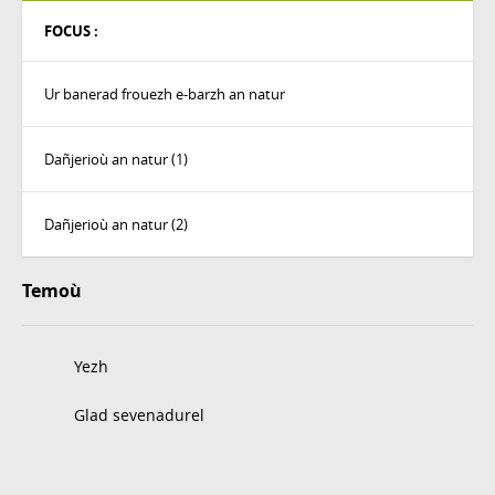
FOCUS :
Ur banerad frouezh e-barzh an natur
Dañjerioù an natur (1)
Dañjerioù an natur (2)
Temoù
Yezh
Glad sevenadurel