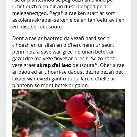
luziet ouzh bleo hir an dukardeziged pe ar
meleganeziged. Pegañ a rae ken start ar sort
askolenn-skraber-se ken e oa an tanfoeltr evit en
em disober deusoute.
Dont a rae ar baotred da vezañ hardisoc’h
c’hoazh en ur silañ en o c’herc’henn ur seurt
penn heiz, a save war grec’h e-unan betek ar
gazel dre ma veze fiñvet ar brec’h. Se zo kaoz
veze graet
skrap d’al laez
deusoutañ. Ober a rae
ar baotred ar c’hoari-se daoust dezhe bezañ bet
lakaet war evezh gant o zud a lâre e c’helle ar
blantenn-se mont betek ar galon.