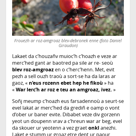
Frouezh ar roz-amgroaz blev-debronek enne (foto Daniel
Giraudon)
Lakaet da c’houzañv muioc’h c’hoazh e veze ar
merc’hed gant ar baotred pa sile ar re- seoù
blev roz-amgroaz
en o c’herc’henn. Met, evit
pezh a sell ouzh traoù a sort-se ha da laras ar
gaoz, «
n’eus rozenn ebet hep he fikoù
» ha
«
War lerc’h ar roz e teu an amgroaz, ivez.
»
Soñj meump c’hoazh eus farsadennoù a seurt-se
evel lakat ar merc’hed da grediñ e oamp o vont
d’ober ur baner evite. Dibabet veze div gorzenn
yeot un doupenn vrav a c’hreun war ar beg, evel
da skouer ur yeotenn a vez graet
onkl
anezhi.
Laket e stumm ur groaz etre dent ur paour