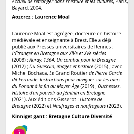
Accueil de l’étranger dans l’histoire et les cultures
, Paris,
Bayard, 2004.
Aozerez :
Laurence Moal
Laurence Moal est agrégée, docteure en histoire
médiévale et enseignante à Brest. Elle a déjà
publié aux Presses universitaires de Rennes :
L’Étranger en Bretagne aux XIVe et XVe siècles
(2008) ;
Auray, 1364. Un combat pour la Bretagne
(2012) ;
Du Guesclin, images et histoire
(2015) ; avec
Michel Bochaca,
Le
Grand Routier
de Pierre Garcie
dit Ferrande. Instructions pour naviguer sur les mers
du Ponant à la fin du Moyen Âge
(2019) ;
Duchesses.
Histoire d'un pouvoir au féminin en Bretagne
(2021). Aux éditions Gisserot :
Histoire de
Bretagne
(2022) et
Naufrages et naufrageurs
(2023).
Kinniget gant : Bretagne Culture Diversité