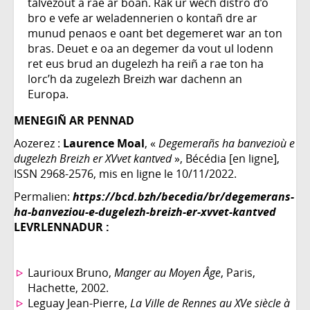
talvezout a rae ar boan. Rak ur wech distro d’o
bro e vefe ar weladennerien o kontañ dre ar
munud penaos e oant bet degemeret war an ton
bras. Deuet e oa an degemer da vout ul lodenn
ret eus brud an dugelezh ha reiñ a rae ton ha
lorc’h da zugelezh Breizh war dachenn an
Europa.
MENEGIÑ AR PENNAD
Aozerez :
Laurence Moal
, «
Degemerañs ha banvezioù e
dugelezh Breizh er XVvet kantved
», Bécédia [en ligne],
ISSN 2968-2576, mis en ligne le 10/11/2022.
Permalien:
https://bcd.bzh/becedia/br/degemerans-
ha-banveziou-e-dugelezh-breizh-er-xvvet-kantved
LEVRLENNADUR :
Laurioux Bruno,
Manger au Moyen Âge
, Paris,
Hachette, 2002.
Leguay Jean-Pierre,
La Ville de Rennes au XVe siècle à