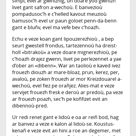
simpl, evel ar gwinizhig, un doare yod gwinizh
livet gant safron a-wechoù. E banvezioù
pompadusoc’h e c’helled kavout meuzioù
bamusoc’h evel ur paun goloet penn-da-benn
gant e bluñv, evel ma vefe bev c’hoazh.
Echu e veze koan gant lipouzerezhioù , a bep
seurt gwestell frondus, tartezennoù ha dreist-
holl «bitrakoù» a veze doare mignerezhioù, pe
c’hoazh drajez gwenn, livet pe perlezennet a yae
d’ober an «dibenn». War an taolioù e kaved ivez
frouezh diouzh ar mare-bloaz, prun, kerez, per,
avaloù, pe zoken frouezh ar mor Kreizdouarel a-
wechoù, evel fiez pe orañjez. Alies-mat e veze
servijet frouezh fresk e deroù ar predoù, pa veze
ar frouezh poazh, sec’h pe koñfizet evit an
dibennoù-pred.
Ur redi renet gant e lidoù e oa ar reiñ bod, hag
ar banvez a veze e kalon al lidoù-se. Koustus-
kenañ e veze evit an hini a roe an degemer, met