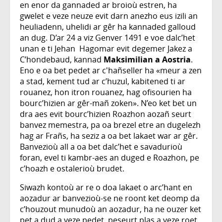
en enor da gannaded ar broioù estren, ha
gwelet e veze neuze evit darn anezho eus izili an
heuliadenn, uhelidi ar gêr ha kannaded galloud
an dug. D’ar 24 a viz Genver 1491 e voe dalc’het
unan e ti Jehan Hagomar evit degemer Jakez a
C’hondebaud, kannad
Maksimilian a Aostria
.
Eno e oa bet pedet ar c'hañseller ha «meur a zen
a stad, kement tud ar c’huzul, kabitened ti ar
rouanez, hon itron rouanez, hag ofisourien ha
bourc’hizien ar gêr-mañ zoken». N’eo ket bet un
dra aes evit bourc’hizien Roazhon aozañ seurt
banvez memestra, pa oa brezel etre an dugelezh
hag ar Frañs, ha seziz a oa bet lakaet war ar gêr.
Banvezioù all a oa bet dalc’het e savadurioù
foran, evel ti kambr-aes an duged e Roazhon, pe
c’hoazh e ostalerioù brudet.
Siwazh kontoù ar re o doa lakaet o arc’hant en
aozadur ar banvezioù-se ne roont ket deomp da
c’houzout munudoù an aozadur, ha ne ouzer ket
pet a dud a veze pedet, peseurt plas a veze roet