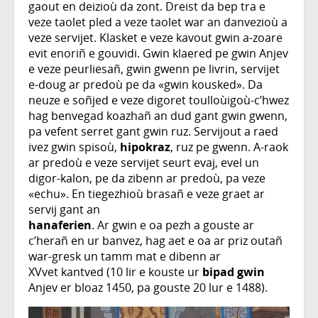
gaout en deizioù da zont. Dreist da bep tra e
veze taolet pled a veze taolet war an danvezioù a
veze servijet. Klasket e veze kavout gwin a-zoare
evit enoriñ e gouvidi. Gwin klaered pe gwin Anjev
e veze peurliesañ, gwin gwenn pe livrin, servijet
e-doug ar predoù pe da «gwin kousked». Da
neuze e soñjed e veze digoret toulloùigoù-c’hwez
hag benvegad koazhañ an dud gant gwin gwenn,
pa vefent serret gant gwin ruz. Servijout a raed
ivez gwin spisoù,
hipokraz
, ruz pe gwenn. A-raok
ar predoù e veze servijet seurt evaj, evel un
digor-kalon, pe da zibenn ar predoù, pa veze
«echu». En tiegezhioù brasañ e veze graet ar
servij gant an
hanaferien
. Ar gwin e oa pezh a gouste ar
c’herañ en ur banvez, hag aet e oa ar priz outañ
war-gresk un tamm mat e dibenn ar
XVvet kantved (10 lir e kouste ur
bipad gwin
Anjev er bloaz 1450, pa gouste 20 lur e 1488).