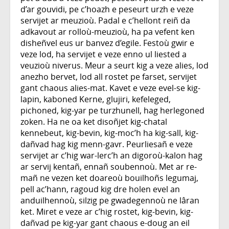
d’ar gouvidi, pe c’hoazh e peseurt urzh e veze
servijet ar meuzioù. Padal e c’hellont reiñ da
adkavout ar rolloù-meuzioù, ha pa vefent ken
disheñvel eus ur banvez d’egile. Festoù gwir e
veze lod, ha servijet e veze enno ul liested a
veuzioù niverus. Meur a seurt kig a veze alies, lod
anezho bervet, lod all rostet pe farset, servijet
gant chaous alies-mat. Kavet e veze evel-se kig-
lapin, kaboned Kerne, glujiri, kefeleged,
pichoned, kig-yar pe turzhunell, hag herlegoned
zoken. Ha ne oa ket disoñjet kig-chatal
kennebeut, kig-bevin, kig-moc’h ha kig-sall, kig-
dañvad hag kig menn-gavr. Peurliesañ e veze
servijet ar c’hig war-lerc’h an digoroù-kalon hag
ar servij kentañ, ennañ soubennoù. Met ar re-
mañ ne vezen ket doareoù bouilhoñs legumaj,
pell ac’hann, ragoud kig dre holen evel an
anduilhennoù, silzig pe gwadegennoù ne lâran
ket. Miret e veze ar c’hig rostet, kig-bevin, kig-
dañvad pe kig-yar gant chaous e-doug an eil