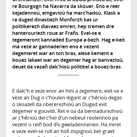
re Bourgogn ha Navarra da skouer. Eno e reer
kejadennoù, emgavioù ha marc’hadoù. Klask a
ra duged dinastiezh Monforzh kas ur
politikerezh diavaez emren, hep tremen dre
hanterouriezh roue ar Frañs. Evel-se e
tegemeront kannaded Europa a-bezh. Hag e-keit
ma veze ar gannaderien eno e vezent
degemeret war an ton bras, alese kement a
bouez lakaet war an degemer hag ar banvezioù,
deuet da vezañ dalc’hioù politikel a bouez-bras.
E dalc’h e veze enor an hini a zegemere, evit-se e
veze an Dug o c’houlen digant ar c’hêrioù degas
o skoazell da obererezhioù an Duged evit
degemer e gouvidi. Ret e oa da bennadurezhioù
ar c’hêrioù derc’hel d’un nebeut reolennoù pa
vezent o reiñ bod d’o gweladennerien. Ha miret
e veze evel-se roll an holl zispignoù bet graet