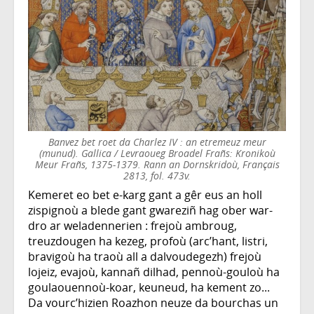
Banvez bet roet da Charlez IV : an etremeuz meur
(munud). Gallica / Levraoueg Broadel Frañs: Kronikoù
Meur Frañs, 1375-1379. Rann an Dornskridoù, Français
2813, fol. 473v.
Kemeret eo bet e-karg gant a gêr eus an holl
zispignoù a blede gant gwareziñ hag ober war-
dro ar weladennerien : frejoù ambroug,
treuzdougen ha kezeg, profoù (arc’hant, listri,
bravigoù ha traoù all a dalvoudegezh) frejoù
lojeiz, evajoù, kannañ dilhad, pennoù-gouloù ha
goulaouennoù-koar, keuneud, ha kement zo...
Da vourc’hizien Roazhon neuze da bourchas un