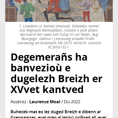
1. Livadenn ur banvez (munud). Enlivadur tennet
eus Regnault Menezalban, romant e yezh plaen,
dornskrid bet savet evit Fulup III «ar Mad», dug
Bourgogn. Gallica / Levraoueg vroadel Frañs :
Levraoueg an Arsanailh, Ms-5075 mirlec’h. Levrenn
IV, folio135 r.
Degemerañs ha
banvezioù e
dugelezh Breizh er
XVvet kantved
Aozerez :
Laurence Moal
/ Du 2022
Buhezek-mat eo lez duged Breizh e dibenn ar
Grennamzer, evel m’eo al lezioù priñsed all, evel