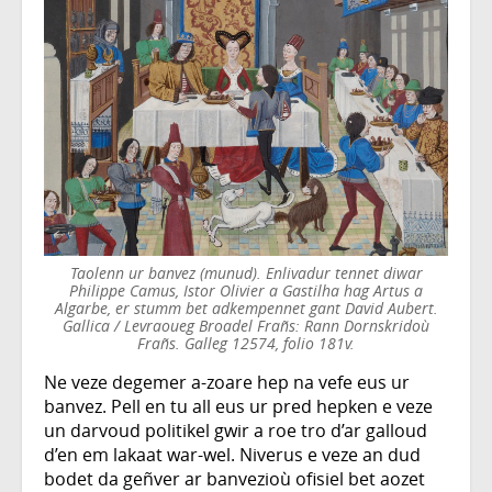
Taolenn ur banvez (munud). Enlivadur tennet diwar
Philippe Camus, Istor Olivier a Gastilha hag Artus a
Algarbe, er stumm bet adkempennet gant David Aubert.
Gallica / Levraoueg Broadel Frañs: Rann Dornskridoù
Frañs. Galleg 12574, folio 181v.
Ne veze degemer a-zoare hep na vefe eus ur
banvez. Pell en tu all eus ur pred hepken e veze
un darvoud politikel gwir a roe tro d’ar galloud
d’en em lakaat war-wel. Niverus e veze an dud
bodet da geñver ar banvezioù ofisiel bet aozet