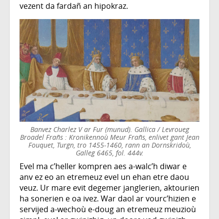
vezent da fardañ an hipokraz.
Banvez Charlez V ar Fur (munud). Gallica / Levroueg
Broadel Frañs : Kronikennoù Meur Frañs, enlivet gant Jean
Fouquet, Turgn, tro 1455-1460, rann an Dornskridoù,
Galleg 6465, fol. 444v.
Evel ma c’heller kompren aes a-walc’h diwar e
anv ez eo an etremeuz evel un ehan etre daou
veuz. Ur mare evit degemer janglerien, aktourien
ha sonerien e oa ivez. War daol ar vourc’hizien e
servijed a-wechoù e-doug an etremeuz meuzioù