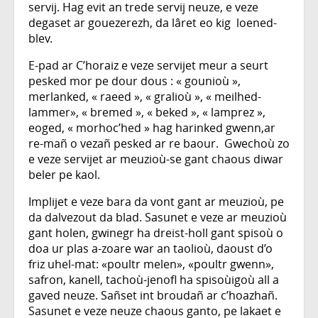
servij. Hag evit an trede servij neuze, e veze
degaset ar gouezerezh, da lâret eo kig loened-
blev.
E-pad ar C’horaiz e veze servijet meur a seurt
pesked mor pe dour dous : « gounioù »,
merlanked, « raeed », « gralioù », « meilhed-
lammer», « bremed », « beked », « lamprez »,
eoged, « morhoc’hed » hag harinked gwenn,ar
re-mañ o vezañ pesked ar re baour. Gwechoù zo
e veze servijet ar meuzioù-se gant chaous diwar
beler pe kaol.
Implijet e veze bara da vont gant ar meuzioù, pe
da dalvezout da blad. Sasunet e veze ar meuzioù
gant holen, gwinegr ha dreist-holl gant spisoù o
doa ur plas a-zoare war an taolioù, daoust d’o
friz uhel-mat: «poultr melen», «poultr gwenn»,
safron, kanell, tachoù-jenofl ha spisoùigoù all a
gaved neuze. Sañset int broudañ ar c’hoazhañ.
Sasunet e veze neuze chaous ganto, pe lakaet e