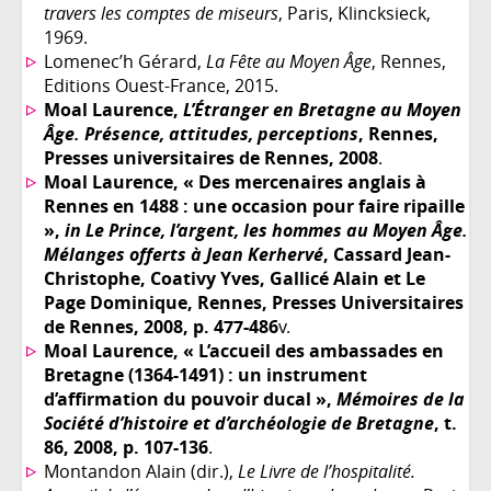
travers les comptes de miseurs
, Paris, Klincksieck,
1969.
Lomenec’h Gérard,
La Fête au Moyen Âge
, Rennes,
Editions Ouest-France, 2015.
Moal Laurence,
L’Étranger en Bretagne au Moyen
Âge. Présence, attitudes, perceptions
, Rennes,
Presses universitaires de Rennes, 2008
.
Moal Laurence, « Des mercenaires anglais à
Rennes en 1488 : une occasion pour faire ripaille
»,
in
Le Prince, l’argent, les hommes au Moyen Âge.
Mélanges offerts à Jean Kerhervé
, Cassard Jean-
Christophe, Coativy Yves, Gallicé Alain et Le
Page Dominique, Rennes, Presses Universitaires
de Rennes, 2008, p. 477-486
v.
Moal Laurence, « L’accueil des ambassades en
Bretagne (1364-1491) : un instrument
d’affirmation du pouvoir ducal »,
Mémoires de la
Société d’histoire et d’archéologie de Bretagne
, t.
86, 2008, p. 107-136
.
Montandon Alain (dir.),
Le Livre de l’hospitalité.