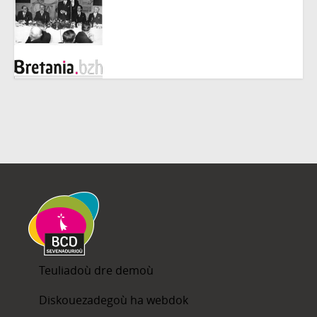
Teuliadoù dre demoù
Diskouezadegoù ha webdok