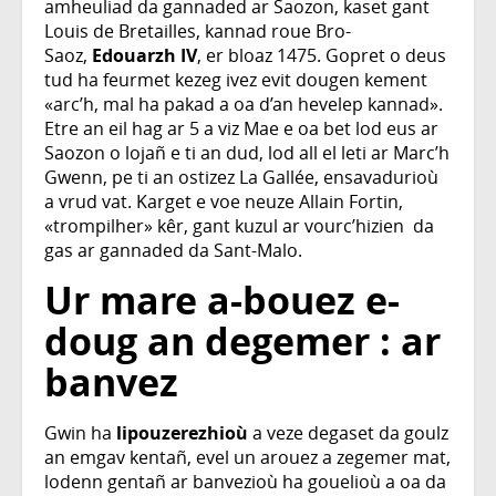
amheuliad da gannaded ar Saozon, kaset gant
Louis de Bretailles, kannad roue Bro-
Saoz,
Edouarzh IV
, er bloaz 1475. Gopret o deus
tud ha feurmet kezeg ivez evit dougen kement
«arc’h, mal ha pakad a oa d’an hevelep kannad».
Etre an eil hag ar 5 a viz Mae e oa bet lod eus ar
Saozon o lojañ e ti an dud, lod all el leti ar Marc’h
Gwenn, pe ti an ostizez La Gallée, ensavadurioù
a vrud vat. Karget e voe neuze Allain Fortin,
«trompilher» kêr, gant kuzul ar vourc’hizien da
gas ar gannaded da Sant-Malo.
Ur mare a-bouez e-
doug an degemer : ar
banvez
Gwin ha
lipouzerezhioù
a veze degaset da goulz
an emgav kentañ, evel un arouez a zegemer mat,
lodenn gentañ ar banvezioù ha gouelioù a oa da