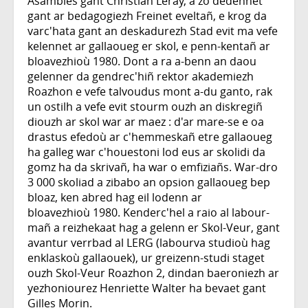
Asambles gant Christian Leray, a zo dedennet
gant ar bedagogiezh Freinet eveltañ, e krog da
varc'hata gant an deskadurezh Stad evit ma vefe
kelennet ar gallaoueg er skol, e penn-kentañ ar
bloavezhioù 1980. Dont a ra a-benn an daou
gelenner da gendrec'hiñ rektor akademiezh
Roazhon e vefe talvoudus mont a-du ganto, rak
un ostilh a vefe evit stourm ouzh an diskregiñ
diouzh ar skol war ar maez : d'ar mare-se e oa
drastus efedoù ar c'hemmeskañ etre gallaoueg
ha galleg war c'houestoni lod eus ar skolidi da
gomz ha da skrivañ, ha war o emfiziañs. War-dro
3 000 skoliad a zibabo an opsion gallaoueg bep
bloaz, ken abred hag eil lodenn ar
bloavezhioù 1980. Kenderc'hel a raio al labour-
mañ a reizhekaat hag a gelenn er Skol-Veur, gant
avantur verrbad al LERG (labourva studioù hag
enklaskoù gallaouek), ur greizenn-studi staget
ouzh Skol-Veur Roazhon 2, dindan baeroniezh ar
yezhoniourez Henriette Walter ha bevaet gant
Gilles Morin.