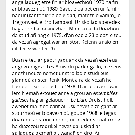
ar gallaoueg etre fin ar bloavezhioù 1970 ha fin
ar bloavezhioù 1980. Savet e oa bet en ur familh
baour (kantonier a oa e dad, matezh e vamm), e
Tregonvael, e Bro Lambaol. Ur skoliad speredek
hag abred a oa anezhañ. Mont a ra da Roazhon
da studiañ hag e 1975, d'an oad a 23 bloaz, e teu
da vezañ agregat war an istor. Kelenn a raio en
eil derez war-lerc'h.
Buan e teu ar paotr yaouank da vezañ ezel eus
ar gevredigezh Les Amis du parler gallo, n'ez eus
anezhi neuze nemet ur strolladig studi eus
glannoù ar ster Renk. Mont a ra da vezañ he
frezidant ken abred ha 1978. D'ar bloavezh war-
lerc'h emañ e-touez ar re a grou an
Assemblées
gallèses
hag ar gelaouenn
Le Lian
. Dreist-holl,
awenet ma 'z eo gant al lusk nevez a zo gant ar
stourmoù er bloavezhioù goude 1968, e tegas
doareoù ar stourmerien, ur preder sokial kreñv
ha diazezoù teorikel nevez da luskad ar
gallaoueg p'emañ o tiwanañ en-dro. Ar