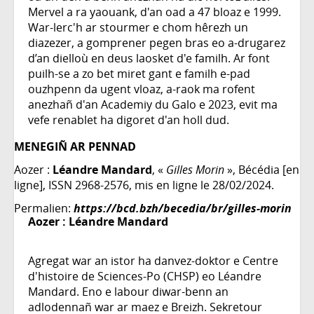
Mervel a ra yaouank, d'an oad a 47 bloaz e 1999.
War-lerc'h ar stourmer e chom hêrezh un
diazezer, a gomprener pegen bras eo a-drugarez
d’an dielloù en deus laosket d'e familh. Ar font
puilh-se a zo bet miret gant e familh e-pad
ouzhpenn da ugent vloaz, a-raok ma rofent
anezhañ d'an Academiy du Galo e 2023, evit ma
vefe renablet ha digoret d'an holl dud.
MENEGIÑ AR PENNAD
Aozer :
Léandre Mandard
, «
Gilles Morin
», Bécédia [en
ligne], ISSN 2968-2576, mis en ligne le 28/02/2024.
Permalien:
https://bcd.bzh/becedia/br/gilles-morin
Aozer :
Léandre Mandard
Agregat war an istor ha danvez-doktor e Centre
d'histoire de Sciences-Po (CHSP) eo Léandre
Mandard. Eno e labour diwar-benn an
adlodennañ war ar maez e Breizh. Sekretour