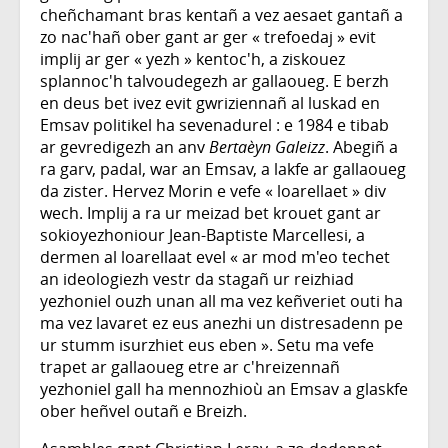
cheñchamant bras kentañ a vez aesaet gantañ a
zo nac'hañ ober gant ar ger « trefoedaj » evit
implij ar ger « yezh » kentoc'h, a ziskouez
splannoc'h talvoudegezh ar gallaoueg. E berzh
en deus bet ivez evit gwriziennañ al luskad en
Emsav politikel ha sevenadurel : e 1984 e tibab
ar gevredigezh an anv
Bertaèyn Galeizz
. Abegiñ a
ra garv, padal, war an Emsav, a lakfe ar gallaoueg
da zister. Hervez Morin e vefe « loarellaet » div
wech. Implij a ra ur meizad bet krouet gant ar
sokioyezhoniour Jean-Baptiste Marcellesi, a
dermen al loarellaat evel « ar mod m'eo techet
an ideologiezh vestr da stagañ ur reizhiad
yezhoniel ouzh unan all ma vez keñveriet outi ha
ma vez lavaret ez eus anezhi un distresadenn pe
ur stumm isurzhiet eus eben ». Setu ma vefe
trapet ar gallaoueg etre ar c'hreizennañ
yezhoniel gall ha mennozhioù an Emsav a glaskfe
ober heñvel outañ e Breizh.