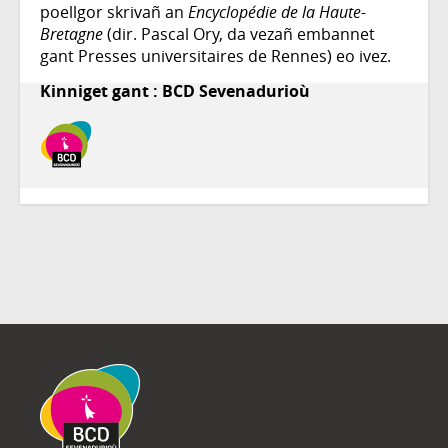
poellgor skrivañ an
Encyclopédie de la Haute-
Bretagne
(dir. Pascal Ory, da vezañ embannet
gant Presses universitaires de Rennes) eo ivez.
Kinniget gant : BCD Sevenadurioù