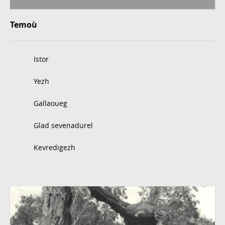
Temoù
Istor
Yezh
Gallaoueg
Glad sevenadurel
Kevredigezh