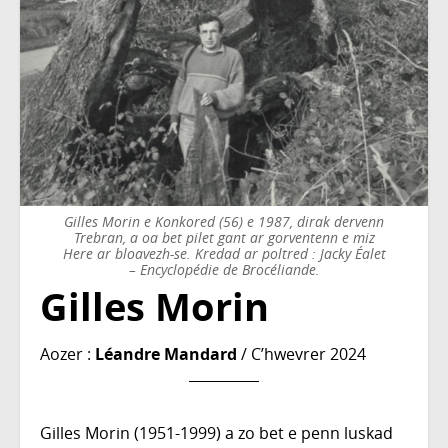
Gilles Morin e Konkored (56) e 1987, dirak dervenn
Trebran, a oa bet pilet gant ar gorventenn e miz
Here ar bloavezh-se. Kredad ar poltred : Jacky Éalet
– Encyclopédie de Brocéliande.
Gilles Morin
Aozer :
Léandre Mandard
/ C’hwevrer 2024
Gilles Morin (1951-1999) a zo bet e penn luskad