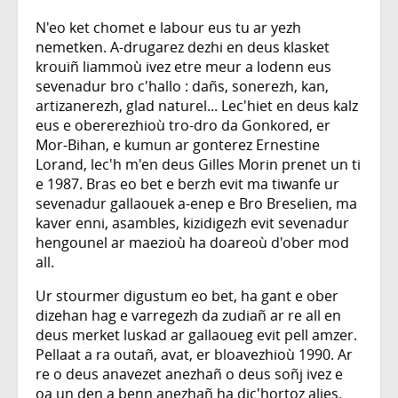
N'eo ket chomet e labour eus tu ar yezh
nemetken. A-drugarez dezhi en deus klasket
krouiñ liammoù ivez etre meur a lodenn eus
sevenadur bro c'hallo : dañs, sonerezh, kan,
artizanerezh, glad naturel... Lec'hiet en deus kalz
eus e obererezhioù tro-dro da Gonkored, er
Mor-Bihan, e kumun ar gonterez Ernestine
Lorand, lec'h m'en deus Gilles Morin prenet un ti
e 1987. Bras eo bet e berzh evit ma tiwanfe ur
sevenadur gallaouek a-enep e Bro Breselien, ma
kaver enni, asambles, kizidigezh evit sevenadur
hengounel ar maezioù ha doareoù d'ober mod
all.
Ur stourmer digustum eo bet, ha gant e ober
dizehan hag e varregezh da zudiañ ar re all en
deus merket luskad ar gallaoueg evit pell amzer.
Pellaat a ra outañ, avat, er bloavezhioù 1990. Ar
re o deus anavezet anezhañ o deus soñj ivez e
oa un den a benn anezhañ ha dic'hortoz alies.