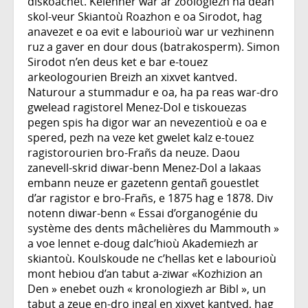
diskoachet. Kelenner war ar zoologiezh ha dean
skol-veur Skiantoù Roazhon e oa Sirodot, hag
anavezet e oa evit e labourioù war ur vezhinenn
ruz a gaver en dour dous (batrakosperm). Simon
Sirodot n’en deus ket e bar e-touez
arkeologourien Breizh an xixvet kantved.
Naturour a stummadur e oa, ha pa reas war-dro
gwelead ragistorel Menez-Dol e tiskouezas
pegen spis ha digor war an nevezentioù e oa e
spered, pezh na veze ket gwelet kalz e-touez
ragistorourien bro-Frañs da neuze. Daou
zanevell-skrid diwar-benn Menez-Dol a lakaas
embann neuze er gazetenn gentañ gouestlet
d’ar ragistor e bro-Frañs, e 1875 hag e 1878. Div
notenn diwar-benn « Essai d’organogénie du
système des dents mâchelières du Mammouth »
a voe lennet e-doug dalc’hioù Akademiezh ar
skiantoù. Koulskoude ne c’hellas ket e labourioù
mont hebiou d’an tabut a-ziwar «Kozhizion an
Den » enebet ouzh « kronologiezh ar Bibl », un
tabut a zeue en-dro ingal en xixvet kantved, hag