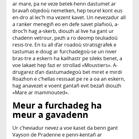
ar mare, pa ne veze betek-henn dastumet ar
bravañ objedoù nemetken, hep teurel kont eus
en-dro al lec’h ma vezent kavet. Un nevezadur all
a ranker menegiñ eo en defe savet plañioù, a-
droc’h hag a-skerb, diouzh al live ha gant ur
chadenn vetrour, pezh a ro deomp teuliadoù
resis-tre. En tu all d’ar roadoù stratisgrafek e
tastumas e-doug ar furchadegoù-se un niver
bras-tre a eskern ha kailhastr pe sileks benet, a
voe lakaet hep fazi er strollad «Moustiers». A-
drugarez d’an dastumadegoù bet miret e mirdi
Roazhon e c’hellas resisaat pe re a oa an eskern,
hag anavezet e voent gantañ evit bezañ diouzh
«Mare ar mammouted».
Meur a furchadeg ha
meur a gavadenn
Ur c’heviadur nevez a voe kaset da benn gant
Vayson de Pradenne e penn‑kentañ ar