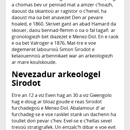
a chomas bev ur pennad mat a amzer c’hoazh,
daoust da skiantoù ar ragistor o c’henel, ha
daoust ma oa bet anavezet Den ar pevare
hoaled, e 1860. Skrivet gant an abad Hamard da
skouer, daou bennad-flemm o oa o fal tagañ ar
gronologiezh bet diazezet e Menez-Dol. En e raok
e oa bet Valroger e 1876. Mat-tre e voe
degemeret labourioù Simon Sirodot e
kelaouennoù arbennikaet war an arkeologiezh
ar mare koulskoude.
Nevezadur arkeologel
Sirodot
Etre an 12 a viz Even hag an 30 a viz Gwengolo
hag e-doug ar bloaz goude e reas Sirodot
furchadegoù e Menez-Dol. Abalamour d’ ar
furchadeg-se e voe rasklet stank un dachenn ha
toullet don pevar c’hev. Evel-se e c’hellas sevel
tresoù stratigrafek. Un emzalc’h dibar e voe evit