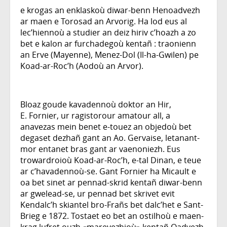
e krogas an enklaskoù diwar-benn Henoadvezh
ar maen e Torosad an Arvorig. Ha lod eus al
lec’hiennoù a studier an deiz hiriv c’hoazh a zo
bet e kalon ar furchadegoù kentañ : traonienn
an Erve (Mayenne), Menez-Dol (Il-ha-Gwilen) pe
Koad-ar-Roc’h (Aodoù an Arvor).
Bloaz goude kavadennoù doktor an Hir,
E. Fornier, ur ragistorour amatour all, a
anavezas mein benet e-touez an objedoù bet
degaset dezhañ gant an Ao. Gervaise, letanant-
mor entanet bras gant ar vaenoniezh. Eus
trowardroioù Koad-ar-Roc’h, e-tal Dinan, e teue
ar c’havadennoù-se. Gant Fornier ha Micault e
oa bet sinet ar pennad-skrid kentañ diwar-benn
ar gwelead-se, ur pennad bet skrivet evit
Kendalc’h skiantel bro-Frañs bet dalc’het e Sant-
Brieg e 1872. Tostaet eo bet an ostilhoù e maen-