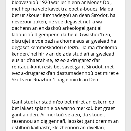
bloavezhioù 1920 war lec’hienn ar Menez‑Dol,
met hep na vefe kavet tra ebet a‑bouez. Ma oa
bet ur skouer furchadegoù an dean Sirodot, ha
nevezour zoken, ne voe degaset netra war
dachenn an enklaskoù arkeologel gant al
labourioù digempenn da-heul. Gwashoc'h zo,
distrujet e voe pezh a chome eus ar gwelead ha
degaset kemmeskadoù e-leizh. Ha ma c’hellomp
kenderc’hel hiriv an deiz da studiañ ar gwelead
eus ar c’haerañ‑se, ez eo a‑drugarez d’ar
rentaoù‑kont resis bet savet gant Sirodot, met
ivez a‑drugarez d’an dastumadennoù bet miret e
Skol‑veur Roazhon1 hag e mirdi an Den.
Gant studi ar stad m’eo bet miret an eskern eo
bet lakaet splann e oa warno merkoù bet graet
gant an den. Ar merkoù-se a zo, da skouer,
rezennoù an digigennañ, laosket gant dremm an
ostilhoù kailhastr, kleizhennoù an divellañ,