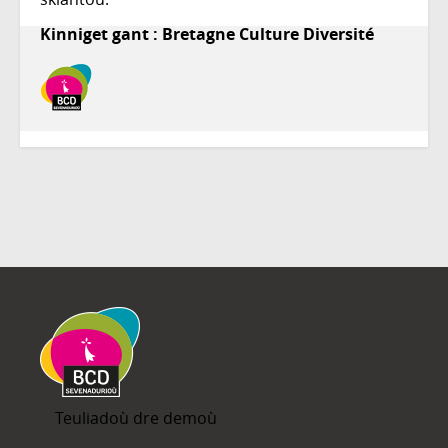
Kinniget gant : Bretagne Culture Diversité
Teuliadoù dre demoù