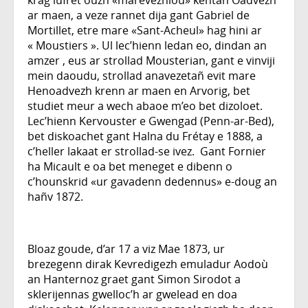
krag lufret ouzh «marevezhioù» kentañ Oadvezh
ar maen, a veze rannet dija gant Gabriel de
Mortillet, etre mare «Sant-Acheul» hag hini ar
« Moustiers ». Ul lec’hienn ledan eo, dindan an
amzer , eus ar strollad Mousterian, gant e vinviji
mein daoudu, strollad anavezetañ evit mare
Henoadvezh krenn ar maen en Arvorig, bet
studiet meur a wech abaoe m’eo bet dizoloet.
Lec’hienn Kervouster e Gwengad (Penn-ar-Bed),
bet diskoachet gant Halna du Frétay e 1888, a
c’heller lakaat er strollad-se ivez. Gant Fornier
ha Micault e oa bet meneget e dibenn o
c’hounskrid «ur gavadenn dedennus» e-doug an
hañv 1872.
Bloaz goude, d’ar 17 a viz Mae 1873, ur
brezegenn dirak Kevredigezh emuladur Aodoù
an Hanternoz graet gant Simon Sirodot a
sklerijennas gwelloc’h ar gwelead en doa