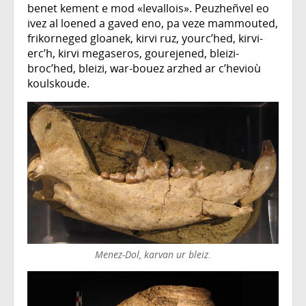
benet kement e mod «levallois». Peuzheñvel eo
ivez al loened a gaved eno, pa veze mammouted,
frikorneged gloanek, kirvi ruz, yourc’hed, kirvi-
erc’h, kirvi megaseros, gourejened, bleizi-
broc’hed, bleizi, war-bouez arzhed ar c’hevioù
koulskoude.
Menez-Dol, karvan ur bleiz.