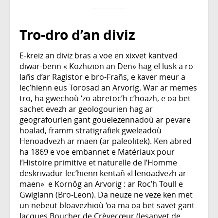
Tro-dro d’an diviz
E-kreiz an diviz bras a voe en xixvet kantved
diwar-benn « Kozhizion an Den» hag el lusk a ro
lañs d’ar Ragistor e bro-Frañs, e kaver meur a
lec’hienn eus Torosad an Arvorig. War ar memes
tro, ha gwechoù ‘zo abretoc’h c’hoazh, e oa bet
sachet evezh ar geologourien hag ar
geografourien gant gouelezennadoù ar pevare
hoalad, framm stratigrafiek gweleadoù
Henoadvezh ar maen (ar paleolitek). Ken abred
ha 1869 e voe embannet e Matériaux pour
l’Histoire primitive et naturelle de l’Homme
deskrivadur lec’hienn kentañ «Henoadvezh ar
maen» e Kornôg an Arvorig : ar Roc’h Toull e
Gwiglann (Bro-Leon). Da neuze ne veze ken met
un nebeut bloavezhioù ‘oa ma oa bet savet gant
Jacques Boucher de Crèvecœur (lesanvet de