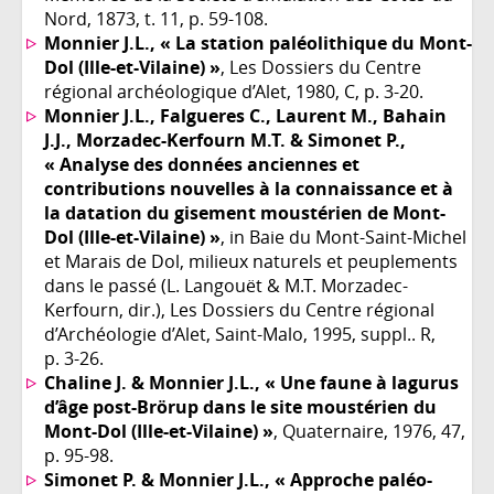
Nord, 1873, t. 11, p. 59-108.
Monnier J.L., « La station paléolithique du Mont-
Dol (Ille-et-Vilaine) »
, Les Dossiers du Centre
régional archéologique d’Alet, 1980, C, p. 3-20.
Monnier J.L., Falgueres C., Laurent M., Bahain
J.J., Morzadec-Kerfourn M.T. & Simonet P.,
« Analyse des données anciennes et
contributions nouvelles à la connaissance et à
la datation du gisement moustérien de Mont-
Dol (Ille-et-Vilaine) »
, in Baie du Mont-Saint-Michel
et Marais de Dol, milieux naturels et peuplements
dans le passé (L. Langouët & M.T. Morzadec-
Kerfourn, dir.), Les Dossiers du Centre régional
d’Archéologie d’Alet, Saint-Malo, 1995, suppl.. R,
p. 3-26.
Chaline J. & Monnier J.L., « Une faune à lagurus
d’âge post-Brörup dans le site moustérien du
Mont-Dol (Ille-et-Vilaine) »
, Quaternaire, 1976, 47,
p. 95-98.
Simonet P. & Monnier J.L., « Approche paléo-