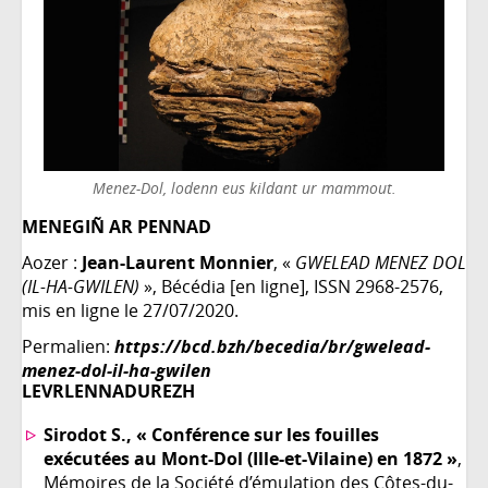
Menez-Dol, lodenn eus kildant ur mammout.
MENEGIÑ AR PENNAD
Aozer :
Jean-Laurent Monnier
, «
GWELEAD MENEZ DOL
(IL-HA-GWILEN)
», Bécédia [en ligne], ISSN 2968-2576,
mis en ligne le 27/07/2020.
Permalien:
https://bcd.bzh/becedia/br/gwelead-
menez-dol-il-ha-gwilen
LEVRLENNADUREZH
Sirodot S., « Conférence sur les fouilles
exécutées au Mont-Dol (Ille-et-Vilaine) en 1872 »
,
Mémoires de la Société d’émulation des Côtes-du-