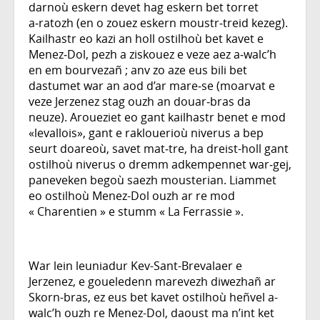
darnoù eskern devet hag eskern bet torret
a‑ratozh (en o zouez eskern moustr‑treid kezeg).
Kailhastr eo kazi an holl ostilhoù bet kavet e
Menez‑Dol, pezh a ziskouez e veze aez a‑walc’h
en em bourvezañ ; anv zo aze eus bili bet
dastumet war an aod d’ar mare‑se (moarvat e
veze Jerzenez stag ouzh an douar‑bras da
neuze). Aroueziet eo gant kailhastr benet e mod
«levallois», gant e raklouerioù niverus a bep
seurt doareoù, savet mat‑tre, ha dreist-holl gant
ostilhoù niverus o dremm adkempennet war‑gej,
paneveken begoù saezh mousterian. Liammet
eo ostilhoù Menez-Dol ouzh ar re mod
« Charentien » e stumm « La Ferrassie ».
War lein leuniadur Kev-Sant-Brevalaer e
Jerzenez, e goueledenn marevezh diwezhañ ar
Skorn-bras, ez eus bet kavet ostilhoù heñvel a-
walc’h ouzh re Menez-Dol, daoust ma n’int ket