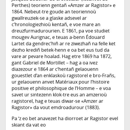
Perthes) teorienn gentañ «Amzer ar Ragistor» e
1864. Nebeut-tre goude an teoriennoù
gwallreuziek-se a glaske adsevel ar
c’hronologiezhioù kentañ, e voe mare an
dreuzfurmadurourien. E 1861, pa voe studiet
mougev Aurignac, e teuas a-benn Édouard
Lartet da gendrec’hiñ ar re ziwezhañ na felle ket
dezho krediñ betek-henn e oa bet eus tud da
vare ar pevare hoalad. Hag etre 1869 ha 1872,
gant Gabriel de Mortillet – hag a oa ivez
diazezour e 1864 ar c‘hentañ gelaouenn
gouestlet d’an enklaskoù ragistorel e bro-Frañs,
ur gelaouenn anvet Matériaux pour l’histoire
positive et philosophique de l’Homme – e voa
savet ur sintezenn klok-tre eus an amzerioù
ragistorel, hag e teuas diwar-se «Amzer ar
Ragistor» da vout emdroadurour (1883).
Pa ‘z eo bet anavezet ha diorroet ar Ragistor evel
skiant da vat eo