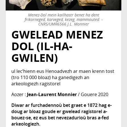
Menez-Dol mein kailhastr benet ha dent
frikorneged, karveged, kezeg, mammouted. -
CNRS/UMR6566 J.L. Monnier
GWELEAD MENEZ
DOL (IL-HA-
GWILEN)
ul lec’hienn eus Henoadvezh ar maen krenn tost
(tro 110 000 bloaz) ha ganedigezh an
arkeologiezh ragistorel
Aozer :
Jean-Laurent Monnier
/ Gouere 2020
Diwar ar furchadennoù bet graet e 1872 hag e-
doug ar bloaz goude er gwelead ragistorel a-
bouez-se, ez eus bet nevezadurioù bras a-fed
arkeologiezh.