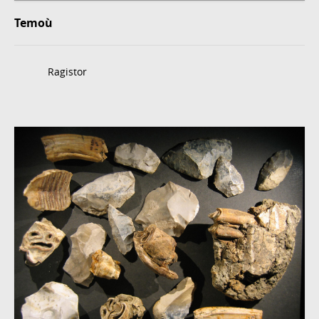
Temoù
Ragistor