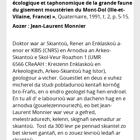
écologique et taphonomique de la grande faune
du gisement moustérien du Mont-Dol (Ille-et-
Vilaine, France) »
, Quaternaire, 1991, t. 2, p. 5-15.
Aozer :
Jean-Laurent Monnier
Doktor war ar Skiantoù, Rener an Enklaskoù a-
enor er KBIS (CNRS) en Arnodva an Arkeo-
Skiantoù e Skol-Veur Roazhon 1 (UMR
6566 CReAAH : Kreizenn Enklaskoù en
Arkeologiezh, Arkeo-Skiantoù hag Istor),
geologour a-vicher. Gouestlet en deus e vuhez
micherel da studi pobladurioù kentañ kornôg
bro-Frañs, en o endro geologel hag hen-endroel.
En tu all d' e labourioù war an dachenn hag en e
arnodva (gouelezennouriezh), eo bet Jean-
Laurent Monnier war veur a gefred,
melestradurezh, kelenn, skignañ sevenadur ar
skiantoù. Tost da 300 levr pe pennad skiantel zo
bet skrivet gantañ, en o zouez levrioù ledañ ar
skiantoù.