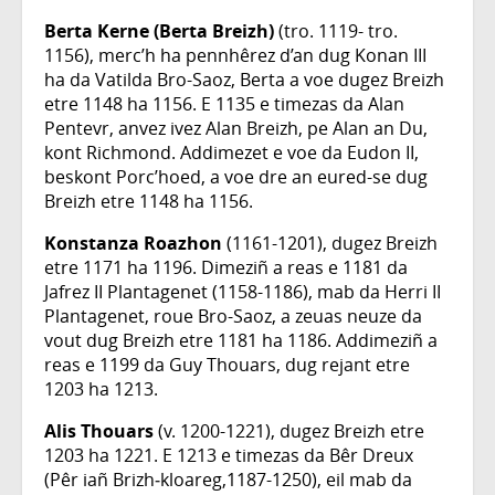
Berta Kerne (Berta Breizh)
(tro. 1119- tro.
1156), merc’h ha pennhêrez d’an dug Konan III
ha da Vatilda Bro-Saoz, Berta a voe dugez Breizh
etre 1148 ha 1156. E 1135 e timezas da Alan
Pentevr, anvez ivez Alan Breizh, pe Alan an Du,
kont Richmond. Addimezet e voe da Eudon II,
beskont Porc’hoed, a voe dre an eured-se dug
Breizh etre 1148 ha 1156.
Konstanza Roazhon
(1161-1201), dugez Breizh
etre 1171 ha 1196. Dimeziñ a reas e 1181 da
Jafrez II Plantagenet (1158-1186), mab da Herri II
Plantagenet, roue Bro-Saoz, a zeuas neuze da
vout dug Breizh etre 1181 ha 1186. Addimeziñ a
reas e 1199 da Guy Thouars, dug rejant etre
1203 ha 1213.
Alis Thouars
(v. 1200-1221), dugez Breizh etre
1203 ha 1221. E 1213 e timezas da Bêr Dreux
(Pêr iañ Brizh‑kloareg,1187-1250), eil mab da