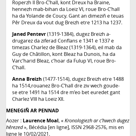
Roperzh II Bro-C’hall, kont Dreux ha Braine,
hennezh mab-bihan da Loeiz VI, roue Bro-C’hall
ha da Yolande de Coucy. Gant an dimeziñ e teuas
Pêr Dreux da vout dug Breizh etre 1213 ha 1237.
Janed Pentevr
(1319-1384), dugez Breizh a-
drugarez da ziferad Conflans e 1341 e 1337 e
timezas Charlez de Bleaz (1319-1364), eil mab da
Guy de Châtillon, kont Bleaz ha Dunois, ha da
Varc’harid Bleaz, c’hoar da Fulup VI, roue Bro-
C’hall.
Anna Breizh
(1477-1514), dugez Breizh etre 1488
ha 1514,rouanez Bro-C’hall dre ziv wech goude-
se etre 1491 ha 1514 dre m’eo bet euredet gant
Charlez VIII ha Loeiz XII.
MENEGIÑ AR PENNAD
Aozer :
Laurence Moal
, «
Kronologiezh ar c’hwech dugez
hêrezed
», Bécédia [en ligne], ISSN 2968-2576, mis en
ligne le 10/02/2021.