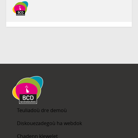
Teuliadoù dre demoù
Diskouezadegoù ha webdok
Chadenn klewelet