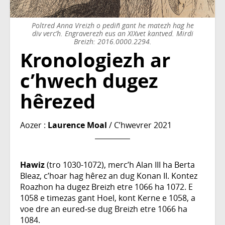
Poltred Anna Vreizh o pediñ gant he matezh hag he
div verc’h. Engraverezh eus an XIXvet kantved. Mirdi
Breizh: 2016.0000.2294.
Kronologiezh ar
c’hwech dugez
hêrezed
Aozer :
Laurence Moal
/ C’hwevrer 2021
Hawiz
(tro 1030-1072), merc’h Alan III ha Berta
Bleaz, c’hoar hag hêrez an dug Konan II. Kontez
Roazhon ha dugez Breizh etre 1066 ha 1072. E
1058 e timezas gant Hoel, kont Kerne e 1058, a
voe dre an eured‑se dug Breizh etre 1066 ha
1084.