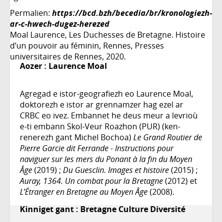
Permalien:
https://bcd.bzh/becedia/br/kronologiezh-
ar-c-hwech-dugez-herezed
Moal Laurence, Les Duchesses de Bretagne. Histoire
d’un pouvoir au féminin, Rennes, Presses
universitaires de Rennes, 2020.
Aozer :
Laurence Moal
Agregad e istor-geografiezh eo Laurence Moal,
doktorezh e istor ar grennamzer hag ezel ar
CRBC eo ivez. Embannet he deus meur a levrioù
e-ti embann Skol-Veur Roazhon (PUR) (ken-
renerezh gant Michel Bochoa)
Le Grand Routier de
Pierre Garcie dit Ferrande - Instructions pour
naviguer sur les mers du Ponant à la fin du Moyen
Âge
(2019) ;
Du Guesclin. Images et histoire
(2015) ;
Auray, 1364. Un combat pour la Bretagne
(2012) et
L’Étranger en Bretagne au Moyen Âge
(2008).
Kinniget gant : Bretagne Culture Diversité