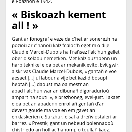
e Roazhon e 1942.
« Biskoazh kement
all ! »
Gant ar fonograf e veze dalc'het ar sonerezh ha
pozioù ar c'hanoù kalz fealoc'h eget m'o dije
Claudie Marcel-Dubois ha Frañsez Falc’hun gellet
ober o selaou nemetken. Met kalz ouzhpenn un
harp teknikel e oa bet ar mekanik evito. Evit gwir,
a skrivas Claudie Marcel-Dubois, « gantañ e voe
aesaet […] ul labour a vije bet kazi-dibosupl
heptañ […] daoust ma oa mestr an
abad Falc’hun war an dibunañ digoradurioù
ampart ha soutil », e brezhoneg, evel-just. Lakaet
e oa bet an abadenn enrollañ gentañ d'an
devezh goude ma voe en em gavet an
enklaskerien e Surzhur, e sal-a-dreñv ostaleri ar
barrez. « Prestik, gant un nebeud bolennadoù
chistr edo an holl ac'hanomp o toullañ kaoz.