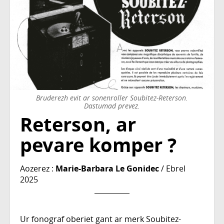
Bruderezh evit ar sonenroller Soubitez-Reterson.
Dastumad prevez.
Reterson, ar
pevare komper ?
Aozerez :
Marie-Barbara Le Gonidec
/ Ebrel
2025
Ur fonograf oberiet gant ar merk Soubitez-