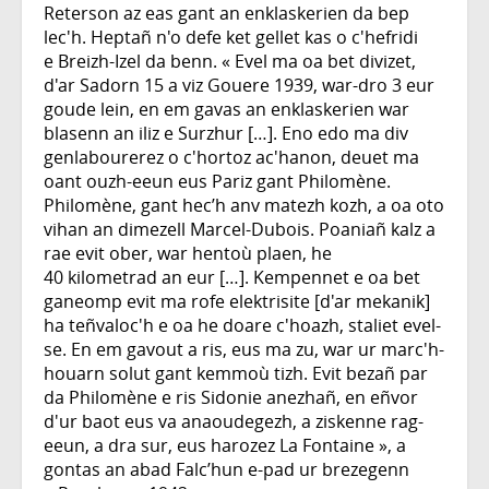
Reterson az eas gant an enklaskerien da bep
lec'h. Heptañ n'o defe ket gellet kas o c'hefridi
e Breizh-Izel da benn. « Evel ma oa bet divizet,
d'ar Sadorn 15 a viz Gouere 1939, war-dro 3 eur
goude lein, en em gavas an enklaskerien war
blasenn an iliz e Surzhur […]. Eno edo ma div
genlabourerez o c'hortoz ac'hanon, deuet ma
oant ouzh-eeun eus Pariz gant Philomène.
Philomène, gant hec’h anv matezh kozh, a oa oto
vihan an dimezell Marcel-Dubois. Poaniañ kalz a
rae evit ober, war hentoù plaen, he
40 kilometrad an eur […]. Kempennet e oa bet
ganeomp evit ma rofe elektrisite [d'ar mekanik]
ha teñvaloc'h e oa he doare c'hoazh, staliet evel-
se. En em gavout a ris, eus ma zu, war ur marc'h-
houarn solut gant kemmoù tizh. Evit bezañ par
da Philomène e ris Sidonie anezhañ, en eñvor
d'ur baot eus va anaoudegezh, a ziskenne rag-
eeun, a dra sur, eus harozez La Fontaine », a
gontas an abad Falc’hun e-pad ur brezegenn