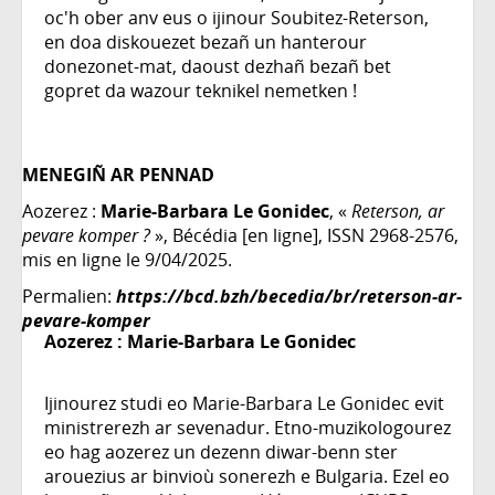
oc'h ober anv eus o ijinour Soubitez-Reterson,
en doa diskouezet bezañ un hanterour
donezonet-mat, daoust dezhañ bezañ bet
gopret da wazour teknikel nemetken !
MENEGIÑ AR PENNAD
Aozerez :
Marie-Barbara Le Gonidec
, «
Reterson, ar
pevare komper ?
», Bécédia [en ligne], ISSN 2968-2576,
mis en ligne le 9/04/2025.
Permalien:
https://bcd.bzh/becedia/br/reterson-ar-
pevare-komper
Aozerez :
Marie-Barbara Le Gonidec
Ijinourez studi eo Marie-Barbara Le Gonidec evit
ministrerezh ar sevenadur. Etno-muzikologourez
eo hag aozerez un dezenn diwar-benn ster
arouezius ar binvioù sonerezh e Bulgaria. Ezel eo