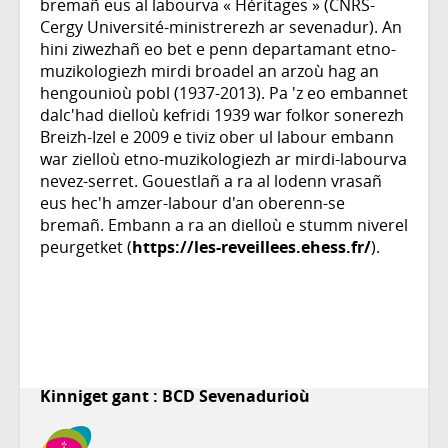
bremañ eus al labourva « Héritages » (CNRS-
Cergy Université-ministrerezh ar sevenadur). An
hini ziwezhañ eo bet e penn departamant etno-
muzikologiezh mirdi broadel an arzoù hag an
hengounioù pobl (1937-2013). Pa 'z eo embannet
dalc'had dielloù kefridi 1939 war folkor sonerezh
Breizh-Izel e 2009 e tiviz ober ul labour embann
war zielloù etno-muzikologiezh ar mirdi-labourva
nevez-serret. Gouestlañ a ra al lodenn vrasañ
eus hec'h amzer-labour d'an oberenn-se
bremañ. Embann a ra an dielloù e stumm niverel
peurgetket (
https://les-reveillees.ehess.fr/
).
Kinniget gant : BCD Sevenadurioù