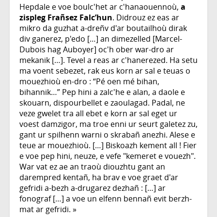
Hepdale e voe boulc'het ar c'hanaouennoù,
a
zispleg Frañsez Falc’hun
. Didrouz ez eas ar
mikro da guzhat a-dreñv d'ar boutailhoù dirak
div ganerez, p'edo […] an dimezelled [Marcel-
Dubois hag Auboyer] oc'h ober war-dro ar
mekanik […]. Tevel a reas ar c'hanerezed. Ha setu
ma voent sebezet, rak eus korn ar sal e teuas o
mouezhioù en-dro : “Pé oen mé bihan,
bihannik…” Pep hini a zalc'he e alan, a daole e
skouarn, dispourbellet e zaoulagad. Padal, ne
veze gwelet tra all ebet e korn ar sal eget ur
voest damzigor, ma troe enni ur seurt galetez zu,
gant ur spilhenn warni o skrabañ anezhi. Alese e
teue ar mouezhioù. […] Biskoazh kement all ! Fier
e voe pep hini, neuze, e vefe "kemeret e vouezh".
War vat ez ae an traoù diouzhtu gant an
darempred kentañ, ha brav e voe graet d'ar
gefridi a-bezh a-drugarez dezhañ : […] ar
fonograf […] a voe un elfenn bennañ evit berzh-
mat ar gefridi. »