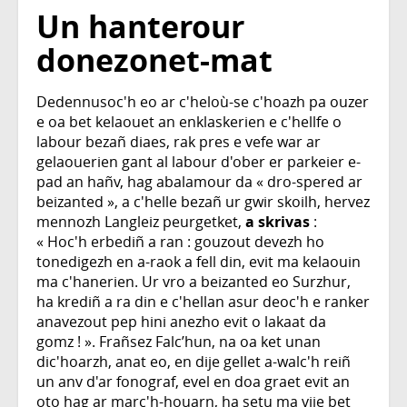
Un hanterour
donezonet-mat
Dedennusoc'h eo ar c'heloù-se c'hoazh pa ouzer
e oa bet kelaouet an enklaskerien e c'hellfe o
labour bezañ diaes, rak pres e vefe war ar
gelaouerien gant al labour d'ober er parkeier e-
pad an hañv, hag abalamour da « dro-spered ar
beizanted », a c'helle bezañ ur gwir skoilh, hervez
mennozh Langleiz peurgetket,
a skrivas
:
« Hoc'h erbediñ a ran : gouzout devezh ho
tonedigezh en a-raok a fell din, evit ma kelaouin
ma c'hanerien. Ur vro a beizanted eo Surzhur,
ha krediñ a ra din e c'hellan asur deoc'h e ranker
anavezout pep hini anezho evit o lakaat da
gomz ! ». Frañsez Falc’hun, na oa ket unan
dic'hoarzh, anat eo, en dije gellet a-walc'h reiñ
un anv d'ar fonograf, evel en doa graet evit an
oto hag ar marc'h-houarn, ha setu ma vije bet