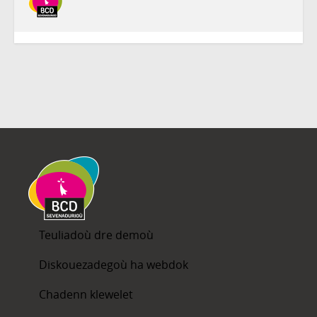
Teuliadoù dre demoù
Diskouezadegoù ha webdok
Chadenn klewelet