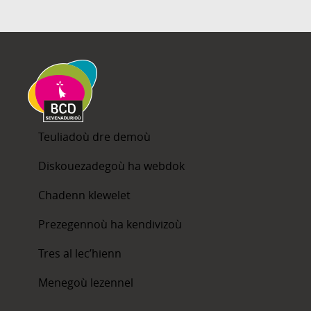
Teuliadoù dre demoù
Diskouezadegoù ha webdok
Chadenn klewelet
Prezegennoù ha kendivizoù
Tres al lec’hienn
Menegoù lezennel