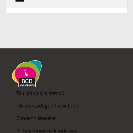
Teuliadoù dre demoù
Diskouezadegoù ha webdok
Chadenn klewelet
Prezegennoù ha kendivizoù