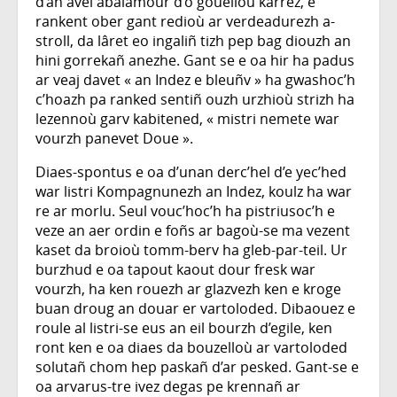
d’an avel abalamour d’o gouelioù karrez, e
rankent ober gant redioù ar verdeadurezh a-
stroll, da lâret eo ingaliñ tizh pep bag diouzh an
hini gorrekañ anezhe. Gant se e oa hir ha padus
ar veaj davet « an Indez e bleuñv » ha gwashoc’h
c’hoazh pa ranked sentiñ ouzh urzhioù strizh ha
lezennoù garv kabitened, « mistri nemete war
vourzh panevet Doue ».
Diaes-spontus e oa d’unan derc’hel d’e yec’hed
war listri Kompagnunezh an Indez, koulz ha war
re ar morlu. Seul vouc’hoc’h ha pistriusoc’h e
veze an aer ordin e foñs ar bagoù-se ma vezent
kaset da broioù tomm-berv ha gleb-par-teil. Ur
burzhud e oa tapout kaout dour fresk war
vourzh, ha ken rouezh ar glazvezh ken e kroge
buan droug an douar er vartoloded. Dibaouez e
roule al listri-se eus an eil bourzh d’egile, ken
ront ken e oa diaes da bouzelloù ar vartoloded
solutañ chom hep paskañ d’ar pesked. Gant-se e
oa arvarus-tre ivez degas pe krennañ ar