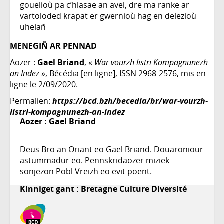
gouelioù pa c’hlasae an avel, dre ma ranke ar
vartoloded krapat er gwernioù hag en delezioù
uhelañ
MENEGIÑ AR PENNAD
Aozer :
Gael Briand
, «
War vourzh listri Kompagnunezh
an Indez
», Bécédia [en ligne], ISSN 2968-2576, mis en
ligne le 2/09/2020.
Permalien:
https://bcd.bzh/becedia/br/war-vourzh-
listri-kompagnunezh-an-indez
Aozer :
Gael Briand
Deus Bro an Oriant eo Gael Briand. Douaroniour
astummadur eo. Pennskridaozer miziek
sonjezon Pobl Vreizh eo evit poent.
Kinniget gant : Bretagne Culture Diversité