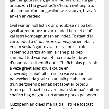
ar Saozon ! Ha gwashoc’h c’hoazh evit pep tra,
abalamour d’an tangwalloù war vourzh, brasañ
anken ar verdeidi.
Evel war an holl listri d’ar c’houlz-se ne oa ket
gwall aezet buhez ar vartoloded berniet e foñs
kal listri Kompagnunezh an Indez. Tostaat d’ar
vartoloded a c’’hoarveze d’ar veajourien ober ;
en em veskañ gante avat ne raent ket rak
reolennoù strizh an hini a rene plas pep
rummad tud war vourzh ha ne oa ket brav
d’unan klask disentiñ oute. Cheñch plas pe renk
a veze graet alies koulskoude er
c’hevredigezhioù bihan-se pa varve unan
paneveken, da goulz un arsailh pe abalamour
d’un derzhienn bennak bet tapet er broioù
tomm pe c’hoazh pa zivize unan skampañ kuit pe
cheñch bag da goulz un arsav e porzh pe borzh.
Ouzhpenn an diaes ma oa d’al listri-se tostaat