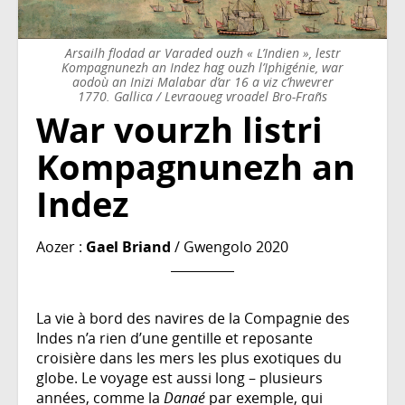
Arsailh flodad ar Varaded ouzh « L’Indien », lestr
Kompagnunezh an Indez hag ouzh l’Iphigénie, war
aodoù an Inizi Malabar d’ar 16 a viz c’hwevrer
1770. Gallica / Levraoueg vroadel Bro-Frañs
War vourzh listri
Kompagnunezh an
Indez
Aozer :
Gael Briand
/ Gwengolo 2020
La vie à bord des navires de la Compagnie des
Indes n’a rien d’une gentille et reposante
croisière dans les mers les plus exotiques du
globe. Le voyage est aussi long – plusieurs
années, comme la
Danaé
par exemple, qui