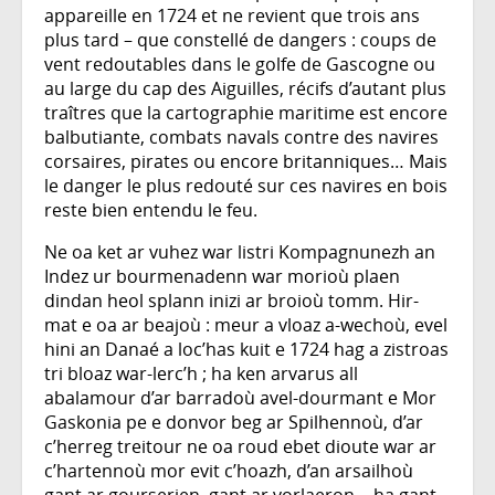
appareille en 1724 et ne revient que trois ans
plus tard – que constellé de dangers : coups de
vent redoutables dans le golfe de Gascogne ou
au large du cap des Aiguilles, récifs d’autant plus
traîtres que la cartographie maritime est encore
balbutiante, combats navals contre des navires
corsaires, pirates ou encore britanniques… Mais
le danger le plus redouté sur ces navires en bois
reste bien entendu le feu.
Ne oa ket ar vuhez war listri Kompagnunezh an
Indez ur bourmenadenn war morioù plaen
dindan heol splann inizi ar broioù tomm. Hir-
mat e oa ar beajoù : meur a vloaz a-wechoù, evel
hini an Danaé a loc’has kuit e 1724 hag a zistroas
tri bloaz war-lerc’h ; ha ken arvarus all
abalamour d’ar barradoù avel-dourmant e Mor
Gaskonia pe e donvor beg ar Spilhennoù, d’ar
c’herreg treitour ne oa roud ebet dioute war ar
c’hartennoù mor evit c’hoazh, d’an arsailhoù
gant ar gourserien, gant ar vorlaeron… ha gant