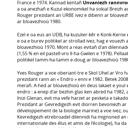
France e 1974. Kannad kentañ
Unvaniezh rannvroe
a oa anezhañ e Kuzul ekonomikel ha sokial Breizh ad
Rouger prezidant an URBE ivez e dibenn ar bloavez
ar bloavezhioù 1980.
Ezel e oa eus an UDB, ha kuzulier-kêr e Konk-Kerne
e oa e burev politikel ar strollad ivez, hag e vouezh a
bloavezhioù 1970. Mont a reas evitañ d'an dilenn
(1,55 % en eil pastell-vro Il-ha-Gwilen e 1978). Pella
politikel tamm-ha-tamm e-doug ar bloavezhioù 198
Yves Rouger a voe oberiant-tre e Skol Uhel ar Vro h
prezidant rann an « Endro » enni e 1982. Betek 2008
merañ. A-hed ar bloavezhioù en deus lakaet e youl 
endro : a-enep d'ar bezhin glas ken abred ha 1982,
Inizi Glenan, evit ma vefe harzet ar pesketa e takad
Prezidant ar Gevredigezh evit diorren bevoniezh ar
développement de la biologie marine) a voe ivez, 
Kevredigezh etrebroadel dilennidi ha mignoned an 
internationale des élus et amis de l’écologie), ha d