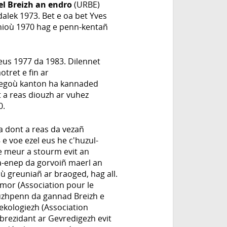
l Breizh an endro
(URBE)
alek 1973. Bet e oa bet Yves
hioù 1970 hag e penn-kentañ
 eus 1977 da 1983. Dilennet
otret e fin ar
adegoù kanton ha kannaded
at a reas diouzh ar vuhez
0.
a dont a reas da vezañ
 e voe ezel eus he c'huzul-
e meur a stourm evit an
 a-enep da gorvoiñ maerl an
où greuniañ ar braoged, hag all.
 mor (Association pour le
ouzhpenn da gannad Breizh e
ekologiezh (Association
a brezidant ar Gevredigezh evit