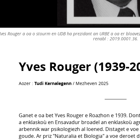
Yves Rouger a oa o stourm en UDB ha prezidant an URBE a oa er bloave
renabl : 2019.0001.36.
Yves Rouger (1939-2
Aozer :
Tudi Kernalegenn
/ Mezheven 2025
Ganet e oa bet Yves Rouger e Roazhon e 1939. Dont
a enklaskoù en Ensavadur broadel an enklaskoù ag
arbennik war psikologiezh al loened. Distaget e v
goude. Ar priz "Naturalia et Biologia" a voe deroet 