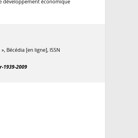
 le développement économique
)
», Bécédia [en ligne], ISSN
r-1939-2009