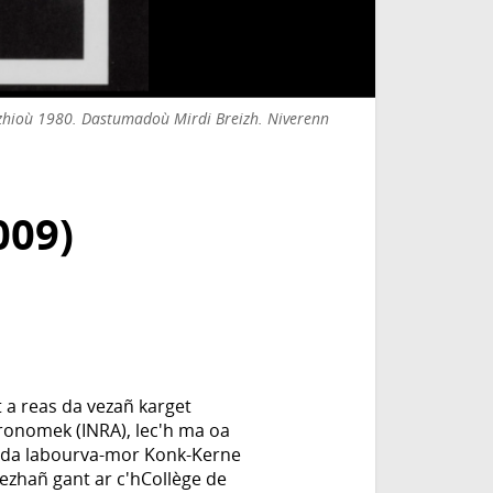
zhioù 1980. Dastumadoù Mirdi Breizh. Niverenn
009)
 a reas da vezañ karget
ronomek (INRA), lec'h ma oa
oe da labourva-mor Konk-Kerne
dezhañ gant ar c'hCollège de