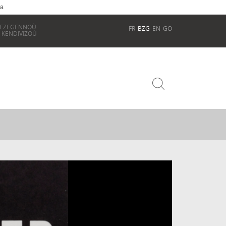
ia
REZEGENNOÙ
FR
BZG
EN
GO
 KENDIVIZOÙ