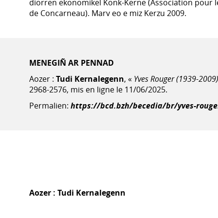
diorren ekonomikel Konk-Kerne (Association pour
de Concarneau). Marv eo e miz Kerzu 2009.
MENEGIÑ AR PENNAD
Aozer :
Tudi Kernalegenn
, «
Yves Rouger (1939-2009
2968-2576, mis en ligne le 11/06/2025.
Permalien:
https://bcd.bzh/becedia/br/yves-rouge
Aozer :
Tudi Kernalegenn