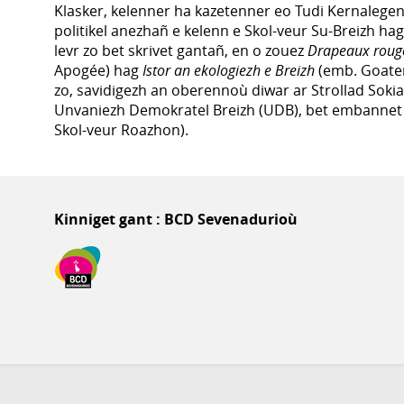
Klasker, kelenner ha kazetenner eo Tudi Kernalegen
politikel anezhañ e kelenn e Skol-veur Su-Breizh ha
levr zo bet skrivet gantañ, en o zouez
Drapeaux roug
Apogée) hag
Istor an ekologiezh e Breizh
(emb. Goater
zo, savidigezh an oberennoù diwar ar Strollad Soki
Unvaniezh Demokratel Breizh (UDB), bet embanne
Skol-veur Roazhon).
Kinniget gant : BCD Sevenadurioù