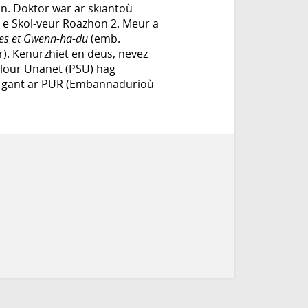
n. Doktor war ar skiantoù
g e Skol-veur Roazhon 2. Meur a
es et Gwenn-ha-du
(emb.
). Kenurzhiet en deus, nevez
alour Unanet (PSU) hag
t gant ar PUR (Embannadurioù