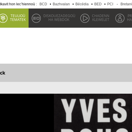
kavit hon lec’hiennoù :
BCD
•
Bazhvalan
•
Bécédia
•
BED
•
PCI
-
Bretan
TEULIOÙ
DISKOUEZADEGOÙ
CHADENN
P
TEMATEK
HA WEBDOK
KLEWELET
HA
ck