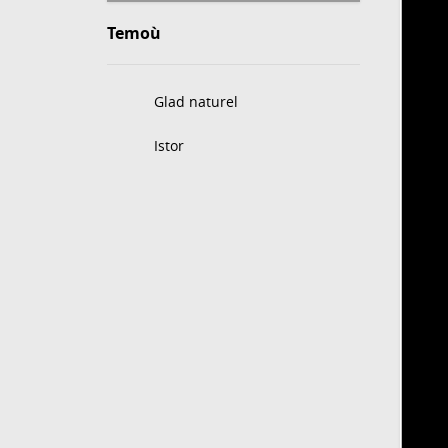
Temoù
Glad naturel
Istor