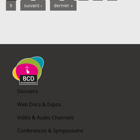
9
suivant ›
dernier »
Dossiers
Web Docs & Expos
Vidéo & Audio Channels
Conferences & Symposiums