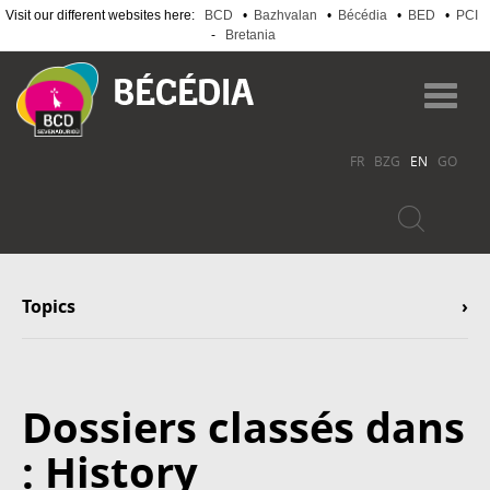
Visit our different websites here:
BCD
•
Bazhvalan
•
Bécédia
•
BED
•
PCI
-
Bretania
Skip
to
Toggl
main
navig
content
FR
BZG
EN
GO
Topics
Dossiers classés dans
: History