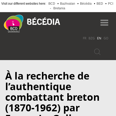
Visit our different websites here:
BCD
•
Bazhvalan
•
Bécédia
•
BED
•
PCI
-
Bretania
Skip
to
Toggl
main
navig
content
FR
BZG
EN
GO
À la recherche de
l’authentique
combattant breton
(1870-1962) par