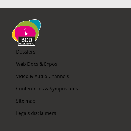
Dossiers
Web Docs & Expos
Vidéo & Audio Channels
Conferences & Symposiums
Site map
Legals disclaimers