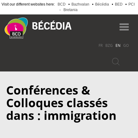
Visit our different websites here:
BCD
•
Bazhvalan
•
Bécédia
•
BED
•
PCI
-
Bretania
Skip
to
Toggl
main
navig
content
FR
BZG
EN
GO
Conférences &
Colloques classés
dans : immigration