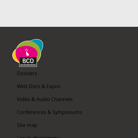
Dossiers
Web Docs & Expos
Vidéo & Audio Channels
Conferences & Symposiums
Site map
Legals disclaimers