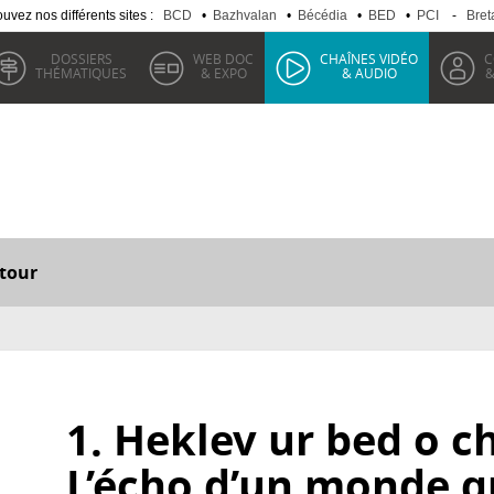
uvez nos différents sites :
BCD
•
Bazhvalan
•
Bécédia
•
BED
•
PCI
-
Bret
DOSSIERS
WEB DOC
CHAÎNES VIDÉO
C
THÉMATIQUES
& EXPO
& AUDIO
&
tour
1. Heklev ur bed o c
L’écho d’un monde q