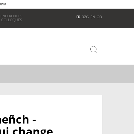
ania
ONFÉRENCES
FR
BZG
EN
GO
 COLLOQUES
heñch -
ui change