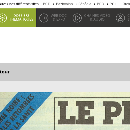
uvez nos différents sites :
BCD
•
Bazhvalan
•
Bécédia
•
BED
•
PCI
-
Bret
DOSSIERS
WEB DOC
CHAÎNES VIDÉO
C
THÉMATIQUES
& EXPO
& AUDIO
&
tour