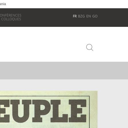
ania
ONFÉRENCES
FR
BZG
EN
GO
 COLLOQUES