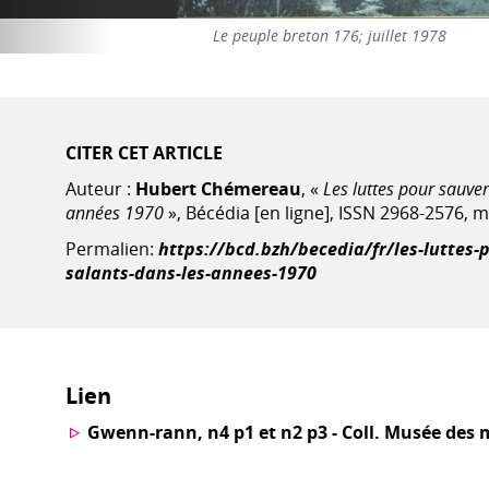
Affiche contre la rocade
CITER CET ARTICLE
Auteur :
Hubert Chémereau
, «
Les luttes pour sauver
années 1970
», Bécédia [en ligne], ISSN 2968-2576, m
Permalien:
https://bcd.bzh/becedia/fr/les-luttes-
salants-dans-les-annees-1970
Lien
Gwenn-rann, n4 p1 et n2 p3 - Coll. Musée des m