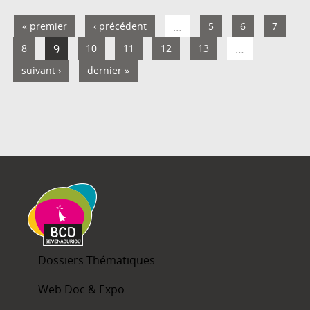
« premier
‹ précédent
…
5
6
7
8
9
10
11
12
13
…
suivant ›
dernier »
Dossiers Thématiques
Web Doc & Expo