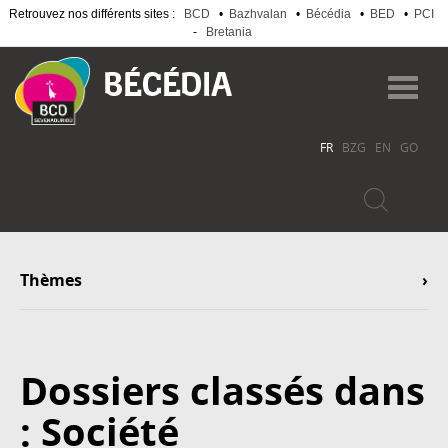
Retrouvez nos différents sites :
BCD
•
Bazhvalan
•
Bécédia
•
BED
•
PCI
-
Bretania
Aller
au
Toggl
contenu
navig
principal
FR
BZG
EN
GO
Thèmes
Dossiers classés dans
: Société