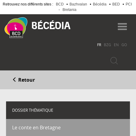
Retrouvez nos différents sites :
BCD
•
Bazhvalan
•
Bécédia
•
BED
•
PCI
-
Bretania
Aller
au
Toggl
contenu
navig
principal
FR
BZG
EN
GO
Retour
DOSSIER THÉMATIQUE
Le conte en Bretagne