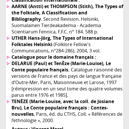
Classification internationale :
AARNE (Antti) et THOMPSON (Stith), The Types of
the Folktale, A Classification and
Bibliography
. Second Revision. Helsinki,
Suomalainen Tierdeakademia - Academia
Scientiarum Fennica, F.F.C. n° 184. 588 p.
UTHER Hans-Jörg, The Types of International
Folktales Helsinki
(Folklore Fellow's
Communications, n°284-286), 2004, 3 vol.
Catalogue pour le domaine français :
DELARUE (Paul) et TenÈze (Marie-Louise), Le
Conte populaire français.
Catalogue raisonné des
versions de France et des pays de langue française
d’Outre-Mer, Paris, Maisonneuve et Larose, 1997
[réimpression en un seul tome des quatre volumes
parus entre 1976 et 1985].
TENÈZE (Marie-Louise, avec la coll. de Josiane
Bru), Le Conte populaire français : Contes-
nouvelles
, Paris, éd. du CTHS, Coll. « Références de
l’ethnologie », 2000.