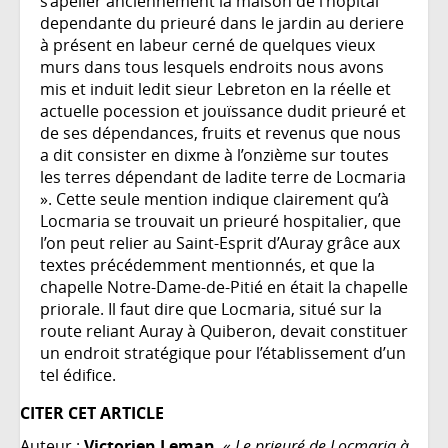
s’apeller anciennement la maison de l’hôpital
dependante du prieuré dans le jardin au deriere
à présent en labeur cerné de quelques vieux
murs dans tous lesquels endroits nous avons
mis et induit ledit sieur Lebreton en la réelle et
actuelle pocession et jouïssance dudit prieuré et
de ses dépendances, fruits et revenus que nous
a dit consister en dixme à l’onzième sur toutes
les terres dépendant de ladite terre de Locmaria
». Cette seule mention indique clairement qu’à
Locmaria se trouvait un prieuré hospitalier, que
l’on peut relier au Saint-Esprit d’Auray grâce aux
textes précédemment mentionnés, et que la
chapelle Notre-Dame-de-Pitié en était la chapelle
priorale. Il faut dire que Locmaria, situé sur la
route reliant Auray à Quiberon, devait constituer
un endroit stratégique pour l’établissement d’un
tel édifice.
CITER CET ARTICLE
Auteur :
Victorien Leman
, «
Le prieuré de Locmaria à