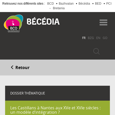
Retrouvez nos différents sites :
BCD
•
Bazhvalan
•
Bécédia
•
BED
•
PCI
-
Bretania
Aller
au
Toggl
contenu
navig
principal
FR
BZG
EN
GO
Retour
DOSSIER THÉMATIQUE
Les Castillans à Nantes aux XVe et XVIe siècles :
un modèle d’intégration ?