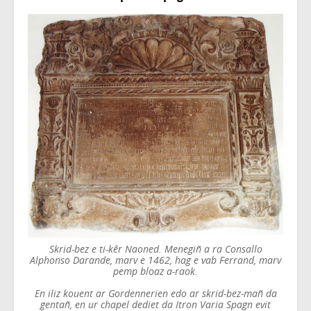
Skrid-bez e ti-kêr Naoned. Menegiñ a ra Consallo
Alphonso Darande, marv e 1462, hag e vab Ferrand, marv
pemp bloaz a-raok.
En iliz kouent ar Gordennerien edo ar skrid-bez-mañ da
gentañ, en ur chapel dediet da Itron Varia Spagn evit