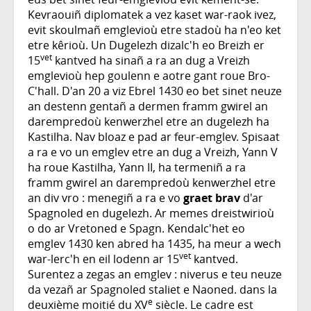
Kevraouiñ diplomatek a vez kaset war-raok ivez,
evit skoulmañ emglevioù etre stadoù ha n'eo ket
etre kêrioù. Un Dugelezh dizalc'h eo Breizh er
vet
15
kantved ha sinañ a ra an dug a Vreizh
emglevioù hep goulenn e aotre gant roue Bro-
C'hall. D'an 20 a viz Ebrel 1430 eo bet sinet neuze
an destenn gentañ a dermen framm gwirel an
darempredoù kenwerzhel etre an dugelezh ha
Kastilha. Nav bloaz e pad ar feur-emglev. Spisaat
a ra e vo un emglev etre an dug a Vreizh, Yann V
ha roue Kastilha, Yann II, ha termeniñ a ra
framm gwirel an darempredoù kenwerzhel etre
an div vro : menegiñ a ra e vo
graet brav
d'ar
Spagnoled en dugelezh. Ar memes dreistwirioù
o do ar Vretoned e Spagn. Kendalc'het eo
emglev 1430 ken abred ha 1435, ha meur a wech
vet
war-lerc'h en eil lodenn ar 15
kantved.
Surentez a zegas an emglev : niverus e teu neuze
da vezañ ar Spagnoled staliet e Naoned. dans la
e
deuxième moitié du XV
siècle. Le cadre est