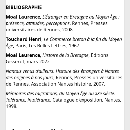
BIBLIOGRAPHIE
Moal Laurence
,
L’Étranger en Bretagne au Moyen Âge :
présence, attitudes, perceptions
, Rennes, Presses
universitaires de Rennes, 2008.
Touchard Henri
,
Le Commerce breton à la fin du Moyen
Âge
, Paris, Les Belles Lettres, 1967.
Moal Laurence
,
Histoire de la Bretagne
, Editions
Gisserot, mars 2022
Nantais venus d’ailleurs. Histoire des étrangers à Nantes
des origines à nos jours
, Rennes, Presses universitaires
de Rennes, Association Nantes histoire, 2007.
Mémoires des migrations, du Moyen Âge au XXe siècle.
Tolérance, intolérance
, Catalogue d’exposition, Nantes,
1998.