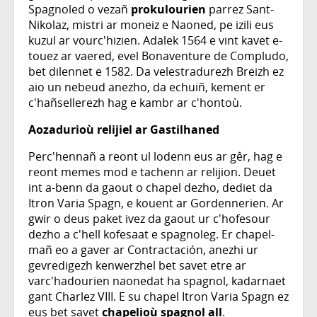
Spagnoled o vezañ
prokulourien
parrez Sant-
Nikolaz, mistri ar moneiz e Naoned, pe izili eus
kuzul ar vourc'hizien. Adalek 1564 e vint kavet e-
touez ar vaered, evel Bonaventure de Compludo,
bet dilennet e 1582. Da velestradurezh Breizh ez
aio un nebeud anezho, da echuiñ, kement er
c'hañsellerezh hag e kambr ar c'hontoù.
Aozadurioù relijiel ar Gastilhaned
Perc'hennañ a reont ul lodenn eus ar gêr, hag e
reont memes mod e tachenn ar relijion. Deuet
int a-benn da gaout o chapel dezho, dediet da
Itron Varia Spagn, e kouent ar Gordennerien. Ar
gwir o deus paket ivez da gaout ur c'hofesour
dezho a c'hell kofesaat e spagnoleg. Er chapel-
mañ eo a gaver ar Contractación, anezhi ur
gevredigezh kenwerzhel bet savet etre ar
varc'hadourien naonedat ha spagnol, kadarnaet
gant Charlez VIII. E su chapel Itron Varia Spagn ez
eus bet savet
chapelioù spagnol all
.