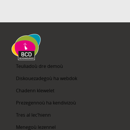
Teuliadoù dre demoù
Diskouezadegoù ha webdok
Chadenn klewelet
Prezegennoù ha kendivizoù
Tres al lec’hienn
Menegoù lezennel