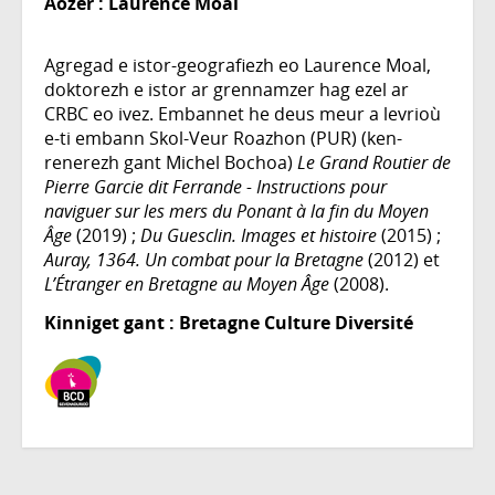
Aozer :
Laurence Moal
Agregad e istor-geografiezh eo Laurence Moal,
doktorezh e istor ar grennamzer hag ezel ar
CRBC eo ivez. Embannet he deus meur a levrioù
e-ti embann Skol-Veur Roazhon (PUR) (ken-
renerezh gant Michel Bochoa)
Le Grand Routier de
Pierre Garcie dit Ferrande - Instructions pour
naviguer sur les mers du Ponant à la fin du Moyen
Âge
(2019) ;
Du Guesclin. Images et histoire
(2015) ;
Auray, 1364. Un combat pour la Bretagne
(2012) et
L’Étranger en Bretagne au Moyen Âge
(2008).
Kinniget gant : Bretagne Culture Diversité