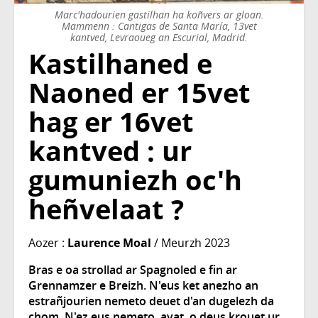
Marc'hadourien gastilhan ha koñvers ar gloan.
Mammenn : Cantigas de Santa María, 13vet
kantved, Levraoueg an Escurial, Madrid.
Kastilhaned e
Naoned er 15vet
hag er 16vet
kantved : ur
gumuniezh oc'h
heñvelaat ?
Aozer :
Laurence Moal
/ Meurzh 2023
Bras e oa strollad ar Spagnoled e fin ar
Grennamzer e Breizh. N'eus ket anezho an
estrañjourien nemeto deuet d'an dugelezh da
chom. N'ez eus nemeto, avat, o deus krouet ur