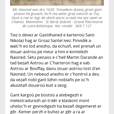
Kêr Naoned war-dro 1630. Tresadenn dizanv, graet gant
pluenn ha gouach, lec'h ma weler grae naturel ar Foz.
Dont a rae ar bigi da skeiñ warni a-raok ma vije savet ar
c'haeoù. Mammenn : © Mirdi Dobrée - Grand Patrimoine
de Loire-Atlantique. Niv. renabl : 969.7.121
Tiez o devez ar Gastilhaned e karterioù Sant-
Nikolaz hag ar Groaz Santel ivez. Pinvidik a-
walc'h eo lod anezho, da echuiñ, evit prenañ un
douar-aotrou pe meur a hini e kontelezh
Naoned. Setu penaos e c'hell Martin Darande an
tad bezañ Aotrou ar C'harteron hag e vab
Aotrou ar Bouffay, daou zouar-aotrou tost d'an
Naoned. Un nebeud anezho er c'hontrol a deu
da vezañ nobl gant lizhiri noblañs pe oc'h
akuizitañ douaroù kuit a zeog.
Gant kargoù pe bostoù a atebegezh e
melestradurezh an ti-kêr e klaskont mont
uheloc'h er gevredigezh ha bezañ degemeret er
gêr. Kemer perzh e buhez ar gêr a ra ar