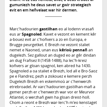
gumuniezh he deus savet ur gwir strategiezh
evit en em heñvelaat war hir dermen.
Marc'hadourien
gastilhan
eo al lodenn vrasañ
eus ar
Spagnoled
. Kavet e vezont en kement kêr
a-bouez evit ar c'hoñvers a zo en Europa, e
Brugge peurgetket. E Breizh ne vezont staliet
nemet e Naoned, unan eus
kêrioù pennañ
an
dugelezh. Sez gallout an duged eo ar gêr dindan
an dug Frañsez II (1458-1488), ha lec'h-kreiz
koñvers ar gloan spagnol, ken abred ha 1430.
Spagnoled a oa staliet e Breizh, lod all e Bro-Saoz
pe e Flandrez, pezh a ziskouez e kemere perzh
Dugelezh Breizh en eskemmoù ar c'henwerzh
etrebroadel. Ar varc'hadourien gastilhan-mañ a
gemer perzh er c'henwerzh war vor er Meurvor
Atlantel, o werzhañ gwin ha gloan dreist-holl.
Chom a reont e Breizh war-lerc'h m'eo kenstaget
vet