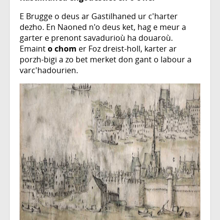
E Brugge o deus ar Gastilhaned ur c'harter
dezho. En Naoned n'o deus ket, hag e meur a
garter e prenont savadurioù ha douaroù.
Emaint
o chom
er Foz dreist-holl, karter ar
porzh-bigi a zo bet merket don gant o labour a
varc'hadourien.