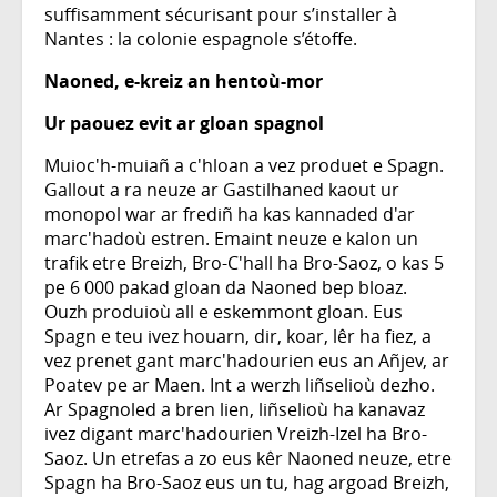
suffisamment sécurisant pour s’installer à
Nantes : la colonie espagnole s’étoffe.
Naoned, e-kreiz an hentoù-mor
Ur paouez evit ar gloan spagnol
Muioc'h-muiañ a c'hloan a vez produet e Spagn.
Gallout a ra neuze ar Gastilhaned kaout ur
monopol war ar frediñ ha kas kannaded d'ar
marc'hadoù estren. Emaint neuze e kalon un
trafik etre Breizh, Bro-C'hall ha Bro-Saoz, o kas 5
pe 6 000 pakad gloan da Naoned bep bloaz.
Ouzh produioù all e eskemmont gloan. Eus
Spagn e teu ivez houarn, dir, koar, lêr ha fiez, a
vez prenet gant marc'hadourien eus an Añjev, ar
Poatev pe ar Maen. Int a werzh liñselioù dezho.
Ar Spagnoled a bren lien, liñselioù ha kanavaz
ivez digant marc'hadourien Vreizh-Izel ha Bro-
Saoz. Un etrefas a zo eus kêr Naoned neuze, etre
Spagn ha Bro-Saoz eus un tu, hag argoad Breizh,