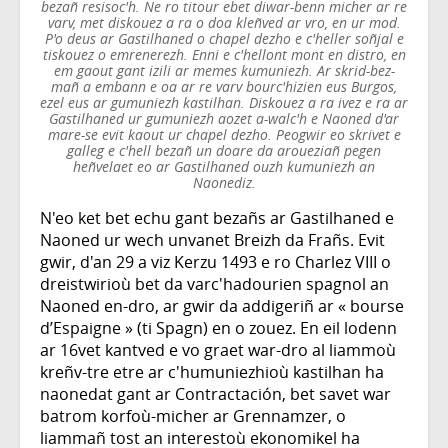
bezañ resisoc'h. Ne ro titour ebet diwar-benn micher ar re
varv, met diskouez a ra o doa kleñved ar vro, en ur mod.
P'o deus ar Gastilhaned o chapel dezho e c'heller soñjal e
tiskouez o emrenerezh. Enni e c'hellont mont en distro, en
em gaout gant izili ar memes kumuniezh. Ar skrid-bez-
mañ a embann e oa ar re varv bourc'hizien eus Burgos,
ezel eus ar gumuniezh kastilhan. Diskouez a ra ivez e ra ar
Gastilhaned ur gumuniezh aozet a-walc'h e Naoned d'ar
mare-se evit kaout ur chapel dezho. Peogwir eo skrivet e
galleg e c'hell bezañ un doare da aroueziañ pegen
heñvelaet eo ar Gastilhaned ouzh kumuniezh an
Naonediz.
N'eo ket bet echu gant bezañs ar Gastilhaned e
Naoned ur wech unvanet Breizh da Frañs. Evit
gwir, d'an 29 a viz Kerzu 1493 e ro Charlez VIII o
dreistwirioù bet da varc'hadourien spagnol an
Naoned en-dro, ar gwir da addigeriñ ar « bourse
d’Espaigne » (ti Spagn) en o zouez. En eil lodenn
ar 16vet kantved e vo graet war-dro al liammoù
kreñv-tre etre ar c'humuniezhioù kastilhan ha
naonedat gant ar Contractación, bet savet war
batrom korfoù-micher ar Grennamzer, o
liammañ tost an interestoù ekonomikel ha