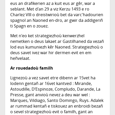
eus an drafikerien az a kuit eus ar gêr, war a
seblant. Met d'an 29 a viz Kerzu 1493 e ro
Charlez VIII o dreistwirioù bet da varc'hadourien
spagnol an Naoned en-dro, ar gwir da addigeriñ
ti Spagn en o zouez.
Met n'eo ket strategiezhoù kenwerzhel
nemetken o deus lakaet ar Gastilhaned da vezañ
lod eus kumuniezh kêr Naoned. Strategiezhoù o
deus savet ivez war hir dermen evit en em
heñvelaat.
Ar rouedadoù familh
Lignezoù a vez savet etre dibenn ar 15vet ha
lodenn gentañ ar 16vet kantved : Mirande,
Astoudille, D’Espinoze, Compludo, Darande, La
Presse, gant anvioù nevez a deu war wel :
Marques, Vildiago, Santo Domingo, Ruys. Adalek
ar rummad kentañ e tiskouez an enbroidi bezañ
o sevel strategiezhoù evit o familh, gant an