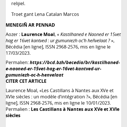
relijiel.
Troet gant Lena Catalan Marcos
MENEGIÑ AR PENNAD
Aozer :
Laurence Moal
, «
Kastilhaned e Naoned er 15vet
hag er 16vet kantved : ur gumuniezh oc'h heñvelaat ?
»,
Bécédia [en ligne], ISSN 2968-2576, mis en ligne le
17/03/2023.
Permalien:
https://bcd.bzh/becedia/br/kastilhaned-
e-naoned-er-15vet-hag-er-16vet-kantved-ur-
gumuniezh-oc-h-henvelaat
CITER CET ARTICLE
Laurence Moal, «Les Castillans à Nantes aux XVe et
XVIe siècles : un modèle d’intégration ?», Bécédia [en
ligne], ISSN 2968-2576, mis en ligne le 10/01/2023.
Permalien :
Les Castillans à Nantes aux XVe et XVIe
siècles