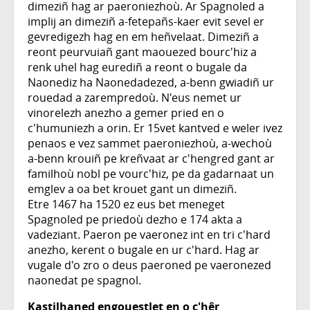
dimeziñ hag ar paeroniezhoù. Ar Spagnoled a
implij an dimeziñ a-fetepañs-kaer evit sevel er
gevredigezh hag en em heñvelaat. Dimeziñ a
reont peurvuiañ gant maouezed bourc'hiz a
renk uhel hag eurediñ a reont o bugale da
Naonediz ha Naonedadezed, a-benn gwiadiñ ur
rouedad a zarempredoù. N'eus nemet ur
vinorelezh anezho a gemer pried en o
c'humuniezh a orin. Er 15vet kantved e weler ivez
penaos e vez sammet paeroniezhoù, a-wechoù
a-benn krouiñ pe kreñvaat ar c'hengred gant ar
familhoù nobl pe vourc'hiz, pe da gadarnaat un
emglev a oa bet krouet gant un dimeziñ.
Etre 1467 ha 1520 ez eus bet meneget
Spagnoled pe priedoù dezho e 174 akta a
vadeziant. Paeron pe vaeronez int en tri c'hard
anezho, kerent o bugale en ur c'hard. Hag ar
vugale d'o zro o deus paeroned pe vaeronezed
naonedat pe spagnol.
Kastilhaned engouestlet en o c'hêr