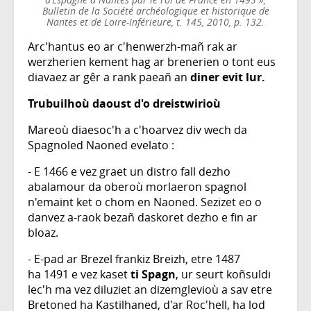
Bulletin de la Société archéologique et historique de
Nantes et de Loire-Inférieure, t. 145, 2010, p. 132.
Arc'hantus eo ar c'henwerzh-mañ rak ar
werzherien kement hag ar brenerien o tont eus
diavaez ar gêr a rank paeañ an
diner evit lur.
Trubuilhoù daoust d'o dreistwirioù
Mareoù diaesoc'h a c'hoarvez div wech da
Spagnoled Naoned evelato :
- E 1466 e vez graet un distro fall dezho
abalamour da oberoù morlaeron spagnol
n'emaint ket o chom en Naoned. Sezizet eo o
danvez a-raok bezañ daskoret dezho e fin ar
bloaz.
- E-pad ar Brezel frankiz Breizh, etre 1487
ha 1491 e vez kaset
ti Spagn
, ur seurt koñsuldi
lec'h ma vez diluziet an dizemglevioù a sav etre
Bretoned ha Kastilhaned, d'ar Roc'hell, ha lod