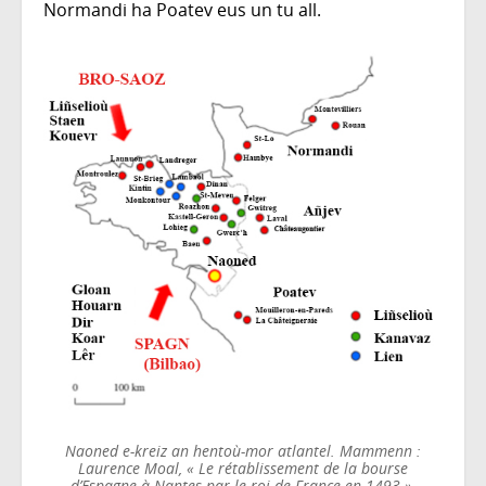
Normandi ha Poatev eus un tu all.
Naoned e-kreiz an hentoù-mor atlantel. Mammenn :
Laurence Moal, « Le rétablissement de la bourse
d’Espagne à Nantes par le roi de France en 1493 »,