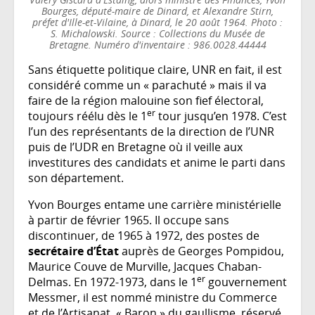
Bourges, député-maire de Dinard, et Alexandre Stirn,
préfet d'Ille-et-Vilaine, à Dinard, le 20 août 1964. Photo :
S. Michalowski. Source : Collections du Musée de
Bretagne. Numéro d'inventaire : 986.0028.44444
Sans étiquette politique claire, UNR en fait, il est
considéré comme un « parachuté » mais il va
faire de la région malouine son fief électoral,
er
toujours réélu dès le 1
tour jusqu’en 1978. C’est
l’un des représentants de la direction de l’UNR
puis de l’UDR en Bretagne où il veille aux
investitures des candidats et anime le parti dans
son département.
Yvon Bourges entame une carrière ministérielle
à partir de février 1965. Il occupe sans
discontinuer, de 1965 à 1972, des postes de
secrétaire d’État
auprès de Georges Pompidou,
Maurice Couve de Murville, Jacques Chaban-
er
Delmas. En 1972-1973, dans le 1
gouvernement
Messmer, il est nommé ministre du Commerce
et de l’Artisanat. « Baron » du gaullisme, réservé