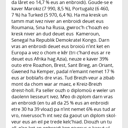
da lâret eo 14,7 % eus an enbroidi). Goude-se e
kaver Marokiz (7 990, 8,5 %), Portugaliz (6 460,
7 %) ha Turked (5 970, 6,4 %). Ha ma kresk un
tamm mat ivez niver an enbroidi deuet eus
Roumania, Sina ha Rusia, gwiroc’h c’hoazh eo
kresk niver an dud deuet eus Kameroun,
Senegal ha Republik Demokratel Kongo. Darn
vras an enbroidi deuet eus broioù n’int ket en
Europa a vez o chom e kêr (tri c’hard eus ar re
deuet eus Afrika hag Azia), neuze e kaver 39%
outo etre Roazhon, Brest, Sant Brieg, an Oriant,
Gwened ha Kemper, padal n’emaint nemet 17 %
eus ar boblañs dre vras. Tud Breizh-veur a zibab
mont da chom war ar maez, e Kreiz-Breizh
dreist-holl. Pa seller ouzh o diplomoù e weler un
daolenn liesseurt ivez. M’eo di-ziplom darn vras
an enbroidi (en tu all da 25 % eus an enbroidi
etre 30 ha 39 vloaz) pa n’int nemet 6% eus tud ar
vro, niverusoc’h int ivez da gaout un diplom skol-
veur eus an eil pe trede kelc’hiad. Diouzh un tu