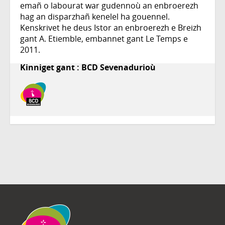
emañ o labourat war gudennoù an enbroerezh
hag an disparzhañ kenelel ha gouennel.
Kenskrivet he deus Istor an enbroerezh e Breizh
gant A. Etiemble, embannet gant Le Temps e
2011.
Kinniget gant : BCD Sevenadurioù