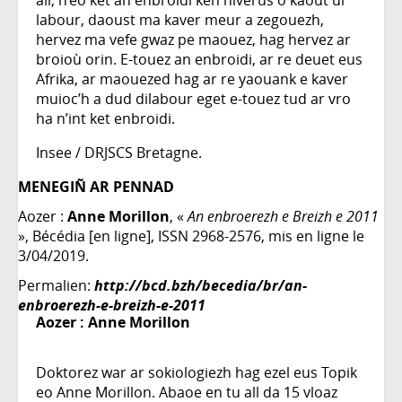
all, n’eo ket an enbroidi ken niverus o kaout ul
labour, daoust ma kaver meur a zegouezh,
hervez ma vefe gwaz pe maouez, hag hervez ar
broioù orin. E-touez an enbroidi, ar re deuet eus
Afrika, ar maouezed hag ar re yaouank e kaver
muioc’h a dud dilabour eget e-touez tud ar vro
ha n’int ket enbroidi.
Insee / DRJSCS Bretagne.
MENEGIÑ AR PENNAD
Aozer :
Anne Morillon
, «
An enbroerezh e Breizh e 2011
», Bécédia [en ligne], ISSN 2968-2576, mis en ligne le
3/04/2019.
Permalien:
http://bcd.bzh/becedia/br/an-
enbroerezh-e-breizh-e-2011
Aozer :
Anne Morillon
Doktorez war ar sokiologiezh hag ezel eus Topik
eo Anne Morillon. Abaoe en tu all da 15 vloaz