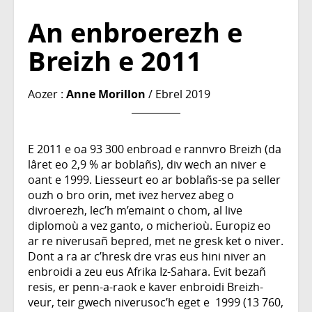
An enbroerezh e
Breizh e 2011
Aozer :
Anne Morillon
/ Ebrel 2019
E 2011 e oa 93 300 enbroad e rannvro Breizh (da
lâret eo 2,9 % ar boblañs), div wech an niver e
oant e 1999. Liesseurt eo ar boblañs-se pa seller
ouzh o bro orin, met ivez hervez abeg o
divroerezh, lec’h m’emaint o chom, al live
diplomoù a vez ganto, o micherioù. Europiz eo
ar re niverusañ bepred, met ne gresk ket o niver.
Dont a ra ar c’hresk dre vras eus hini niver an
enbroidi a zeu eus Afrika Iz-Sahara. Evit bezañ
resis, er penn-a-raok e kaver enbroidi Breizh-
veur, teir gwech niverusoc’h eget e 1999 (13 760,