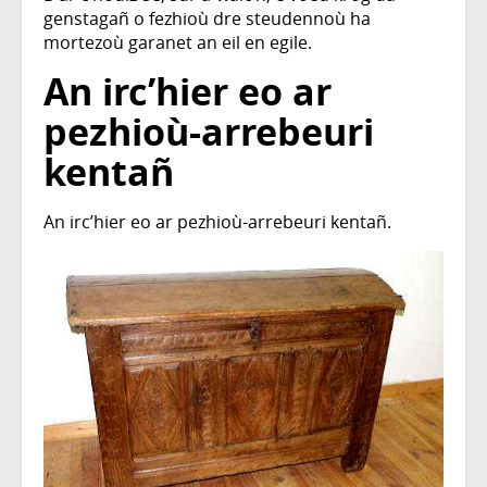
genstagañ o fezhioù dre steudennoù ha
mortezoù garanet an eil en egile.
An irc’hier eo ar
pezhioù-arrebeuri
kentañ
An irc’hier eo ar pezhioù-arrebeuri kentañ.