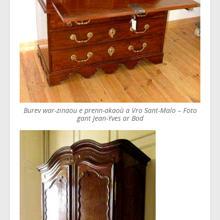
Burev war-zinaou e prenn-akaoù a Vro Sant-Malo – Foto
gant Jean-Yves ar Bod