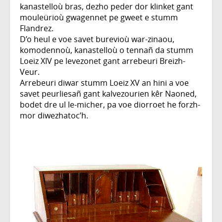
kanastelloù bras, dezho peder dor klinket gant
mouleürioù gwagennet pe gweet e stumm
Flandrez.
D’o heul e voe savet burevioù war-zinaou,
komodennoù, kanastelloù o tennañ da stumm
Loeiz XIV pe levezonet gant arrebeuri Breizh-
Veur.
Arrebeuri diwar stumm Loeiz XV an hini a voe
savet peurliesañ gant kalvezourien kêr Naoned,
bodet dre ul le-micher, pa voe diorroet he forzh-
mor diwezhatoc’h.