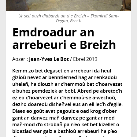
Ur sell ouzh diabarzh un ti e Breizh – Ekomirdi Sant-
Degan, Brec’h
Emdroadur an
arrebeuri e Breizh
Aozer :
Jean-Yves Le Bot
/ Ebrel 2019
Kemm zo bet degaset en arrebeuri da heul
gizioù nevez ar benntierned hag ar renkadoù
uhelañ, ha diouzh ar c’hemmoù bet c’hoarvezet
e buhez pemdeziek ar bobl. Abred pe abretoc’h
ez eo c’hoarvezet ar c’hemmoù-se a-wechoù,
dezho doareoù disheñvel eus an eil lec’h d’egile.
Diaes eo goût avat pegoulz e oad krog d’ober
gant an danvez-mañ-danvez pe gant ar mod-
mañ-mod d’o strobañ pa n’eo ket bet kizellet o
bloaziad war galz a bezhioù arrebeuri ha p’eo