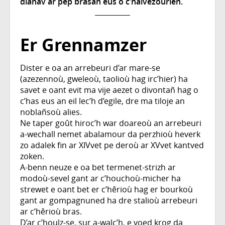
dianav ar pep brasañ eus o c’halvezourien.
Er Grennamzer
Dister e oa an arrebeuri d’ar mare-se
(azezennoù, gweleoù, taolioù hag irc’hier) ha
savet e oant evit ma vije aezet o divontañ hag o
c’has eus an eil lec’h d’egile, dre ma tiloje an
noblañsoù alies.
Ne taper goût hiroc’h war doareoù an arrebeuri
a-wechall nemet abalamour da perzhioù heverk
zo adalek fin ar XIVvet pe deroù ar XVvet kantved
zoken.
A-benn neuze e oa bet termenet-strizh ar
modoù-sevel gant ar c’houchoù-micher ha
strewet e oant bet er c’hêrioù hag er bourkoù
gant ar gompagnuned ha dre stalioù arrebeuri
ar c’hêrioù bras.
D’ar c’houlz-se, sur a-walc’h, e voed krog da