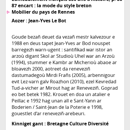
87 encart : la mode du style breton
Mobilier du pays de Rennes
Aozer :
Jean-Yves Le Bot
Goude bezañ deuet da vezañ mestr kalvezour e
1988 en deus tapet Jean-Yves ar Bod nouspet
barregezh warn-ugent : santifikad war istor an
arzoù digant Skol ar Studioù Uhel war an Arzoù
(1994), stummer e Kambr ar Micherioù abaoe ar
bloavezh 2000, aotreet da reneveziñ
dastumadegoù Mirdi Frañs (2005), arbennigour
evit Lez-varn galv Roazhon (2010), ezel Kevredad
Tud-a-vicher ar Mirout hag ar Reneveziñ. Goprad
eo bet betek 1982. Krouet en doa un atalier e
Peillac e 1992 hag unan all e Sant-Yann ar
Boderien / Saint-Jean de la Poterie e 1998,
gouestlet d’ar reneveziñ-arebeuri.
Kinniget gant : Bretagne Culture Diversité