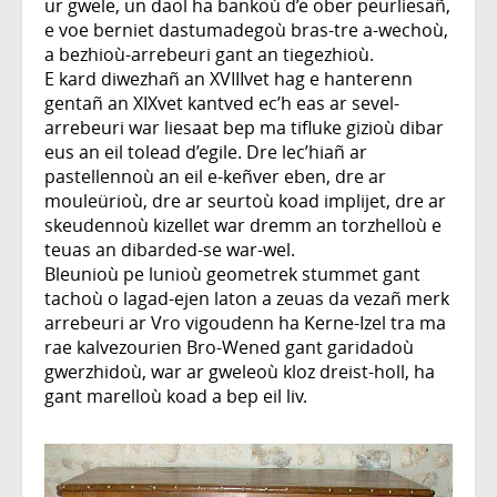
ur gwele, un daol ha bankoù d’e ober peurliesañ,
e voe berniet dastumadegoù bras-tre a-wechoù,
a bezhioù-arrebeuri gant an tiegezhioù.
E kard diwezhañ an XVIIIvet hag e hanterenn
gentañ an XIXvet kantved ec’h eas ar sevel-
arrebeuri war liesaat bep ma tifluke gizioù dibar
eus an eil tolead d’egile. Dre lec’hiañ ar
pastellennoù an eil e-keñver eben, dre ar
mouleürioù, dre ar seurtoù koad implijet, dre ar
skeudennoù kizellet war dremm an torzhelloù e
teuas an dibarded-se war-wel.
Bleunioù pe lunioù geometrek stummet gant
tachoù o lagad-ejen laton a zeuas da vezañ merk
arrebeuri ar Vro vigoudenn ha Kerne-Izel tra ma
rae kalvezourien Bro-Wened gant garidadoù
gwerzhidoù, war ar gweleoù kloz dreist-holl, ha
gant marelloù koad a bep eil liv.