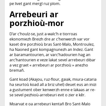
pe livet gant mergl ruz plom.
Arrebeuri ar
porzhioù-mor
D’ar c’houlz-se, just a-walc’h e tiorroas
ekonomiezh Breizh dre ar c’henwerzh var vor
kaset dre porzhioù bras Sant-Malo, Montroulez,
ha Naoned gant kompagnunezh an Indez. Gant
ar baramantourien, ar varc’hadourien hag an
arc’hantourien e veze lakat sevel arrebeuri dibar
a vez graet « arrebeuri ar porzhioù » anezho
bremañ.
Gant koad (Akajou, ruz-flour, gaiak, miura-cataria
ha seurtoù koad all a briz uhel) deuet eus an inizi
a gustument ober kenwerzh enne e lakaas ar re-
se sevel pezhioù-arrebeuri evit o zier e kêr.
Moarvat e oa arrebeuri kentañ Bro Sant-Malo