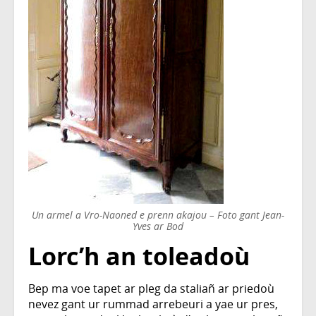
Un armel a Vro-Naoned e prenn akajou – Foto gant Jean-
Yves ar Bod
Lorc’h an toleadoù
Bep ma voe tapet ar pleg da staliañ ar priedoù
nevez gant ur rummad arrebeuri a yae ur pres,