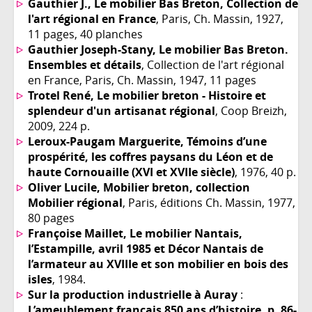
Gauthier J.‎, Le mobilier Bas Breton, Collection de
l'art régional en France
, Paris, Ch. Massin, 1927,
11 pages, 40 planches
Gauthier Joseph-Stany, Le mobilier Bas Breton.
Ensembles et détails
, Collection de l'art régional
en France, Paris, Ch. Massin, 1947, 11 pages
Trotel René, Le mobilier breton - Histoire et
splendeur d'un artisanat régional
, Coop Breizh,
2009, 224 p.
Leroux-Paugam Marguerite, Témoins d’une
prospérité, les coffres paysans du Léon et de
haute Cornouaille (XVI et XVIIe siècle)
, 1976, 40 p.
Oliver Lucile‎, Mobilier breton‎, collection
Mobilier régional
, Paris, éditions Ch. Massin, 1977,
80 pages
Françoise Maillet, Le mobilier Nantais,
l’Estampille, avril 1985 et Décor Nantais de
l’armateur au XVIIIe et son mobilier en bois des
isles
, 1984.
Sur la production industrielle à Auray
:
L’ameublement français 850 ans d’histoire, p. 86-