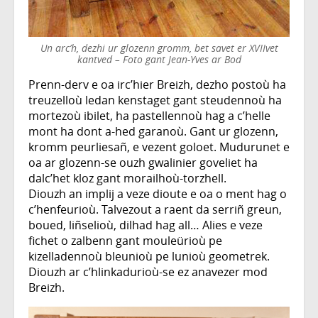
Un arc’h, dezhi ur glozenn gromm, bet savet er XVIIvet
kantved – Foto gant Jean-Yves ar Bod
Prenn-derv e oa irc’hier Breizh, dezho postoù ha
treuzelloù ledan kenstaget gant steudennoù ha
mortezoù ibilet, ha pastellennoù hag a c’helle
mont ha dont a-hed garanoù. Gant ur glozenn,
kromm peurliesañ, e vezent goloet. Mudurunet e
oa ar glozenn-se ouzh gwalinier goveliet ha
dalc’het kloz gant morailhoù-torzhell.
Diouzh an implij a veze dioute e oa o ment hag o
c’henfeurioù. Talvezout a raent da serriñ greun,
boued, liñselioù, dilhad hag all… Alies e veze
fichet o zalbenn gant mouleürioù pe
kizelladennoù bleunioù pe lunioù geometrek.
Diouzh ar c’hlinkadurioù-se ez anavezer mod
Breizh.