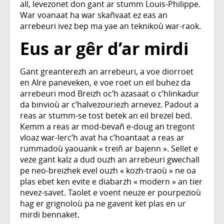
all, levezonet don gant ar stumm Louis-Philippe.
War voanaat ha war skañvaat ez eas an
arrebeuri ivez bep ma yae an teknikoù war-raok.
Eus ar gêr d’ar mirdi
Gant greanterezh an arrebeuri, a voe diorroet
en Alre paneveken, e voe roet un eil buhez da
arrebeuri mod Breizh oc’h azasaat o c’hlinkadur
da binvioù ar c’halvezouriezh arnevez. Padout a
reas ar stumm-se tost betek an eil brezel bed.
Kemm a reas ar mod-bevañ e-doug an tregont
vloaz war-lerc’h avat ha c’hoantaat a reas ar
rummadoù yaouank « treiñ ar bajenn ». Sellet e
veze gant kalz a dud ouzh an arrebeuri gwechall
pe neo-breizhek evel ouzh « kozh-traoù » ne oa
plas ebet ken evite e diabarzh « modern » an tier
nevez-savet. Taolet e voent neuze er pourpezioù
hag er grignoloù pa ne gavent ket plas en ur
mirdi bennaket.