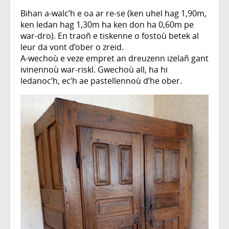
Bihan a-walc’h e oa ar re-se (ken uhel hag 1,90m,
ken ledan hag 1,30m ha ken don ha 0,60m pe
war-dro). En traoñ e tiskenne o fostoù betek al
leur da vont d’ober o zreid.
A-wechoù e veze empret an dreuzenn izelañ gant
ivinennoù war-riskl. Gwechoù all, ha hi
ledanoc’h, ec’h ae pastellennoù d’he ober.