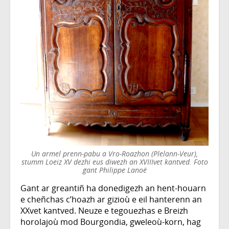
Un armel prenn-pabu a Vro-Roazhon (Plelann-Veur),
stumm Loeiz XV dezhi eus diwezh an XVIIIvet kantved. Foto
gant Philippe Lanoë
Gant ar greantiñ ha donedigezh an hent-houarn
e cheñchas c’hoazh ar gizioù e eil hanterenn an
XXvet kantved. Neuze e tegouezhas e Breizh
horolajoù mod Bourgondia, gweleoù-korn, hag