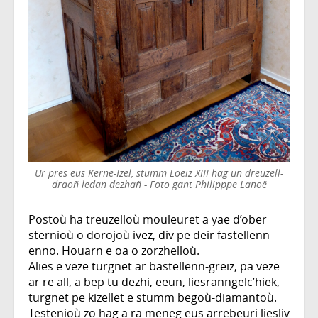
Ur pres eus Kerne-Izel, stumm Loeiz XIII hag un dreuzell-
draoñ ledan dezhañ - Foto gant Philipppe Lanoë
Postoù ha treuzelloù mouleüret a yae d’ober
sternioù o dorojoù ivez, div pe deir fastellenn
enno. Houarn e oa o zorzhelloù.
Alies e veze turgnet ar bastellenn-greiz, pa veze
ar re all, a bep tu dezhi, eeun, liesranngelc’hiek,
turgnet pe kizellet e stumm begoù-diamantoù.
Testenioù zo hag a ra meneg eus arrebeuri liesliv