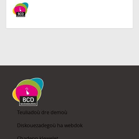
Teuliadoù dre demoù
Diskouezadegoù ha webdok
Chadenn klewelet