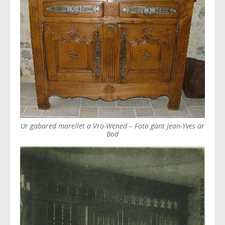
Ur gabared marellet a Vro-Wened – Foto gant Jean-Yves ar
Bod