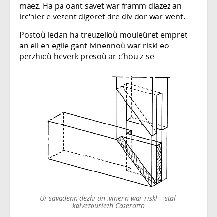
maez. Ha pa oant savet war framm diazez an
irc‘hier e vezent digoret dre div dor war-went.
Postoù ledan ha treuzelloù mouleüret empret
an eil en egile gant ivinennoù war riskl eo
perzhioù heverk presoù ar c’houlz-se.
Ur savadenn dezhi un ivinenn war-riskl – stal-
kalvezouriezh Caserotto