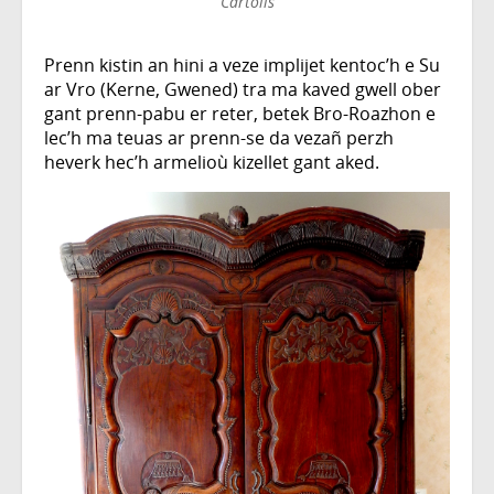
Cartolis
Prenn kistin an hini a veze implijet kentoc’h e Su
ar Vro (Kerne, Gwened) tra ma kaved gwell ober
gant prenn-pabu er reter, betek Bro-Roazhon e
lec’h ma teuas ar prenn-se da vezañ perzh
heverk hec’h armelioù kizellet gant aked.