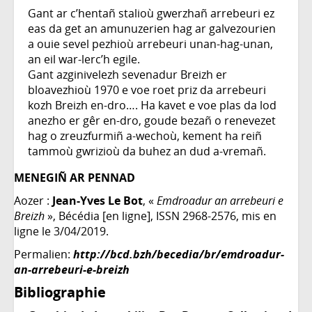
Gant ar c’hentañ stalioù gwerzhañ arrebeuri ez
eas da get an amunuzerien hag ar galvezourien
a ouie sevel pezhioù arrebeuri unan-hag-unan,
an eil war-lerc’h egile.
Gant azginivelezh sevenadur Breizh er
bloavezhioù 1970 e voe roet priz da arrebeuri
kozh Breizh en-dro…. Ha kavet e voe plas da lod
anezho er gêr en-dro, goude bezañ o renevezet
hag o zreuzfurmiñ a-wechoù, kement ha reiñ
tammoù gwrizioù da buhez an dud a-vremañ.
MENEGIÑ AR PENNAD
Aozer :
Jean-Yves Le Bot
, «
Emdroadur an arrebeuri e
Breizh
», Bécédia [en ligne], ISSN 2968-2576, mis en
ligne le 3/04/2019.
Permalien:
http://bcd.bzh/becedia/br/emdroadur-
an-arrebeuri-e-breizh
Bibliographie ‎