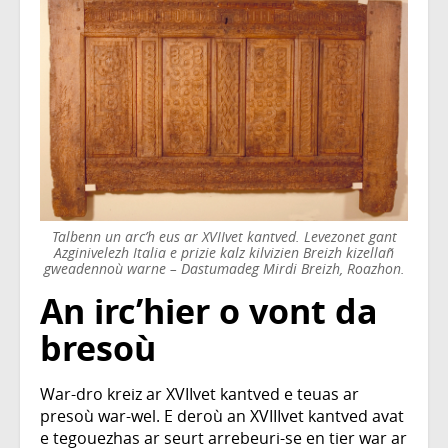
Talbenn un arc’h eus ar XVIIvet kantved. Levezonet gant
Azginivelezh Italia e prizie kalz kilvizien Breizh kizellañ
gweadennoù warne – Dastumadeg Mirdi Breizh, Roazhon.
An irc’hier o vont da
bresoù
War-dro kreiz ar XVIIvet kantved e teuas ar
presoù war-wel. E deroù an XVIIIvet kantved avat
e tegouezhas ar seurt arrebeuri-se en tier war ar