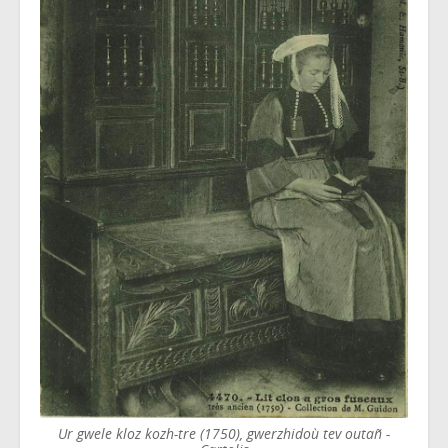
Ur gwele kloz kozh-tre (1750), gwerzhidoù tev outañ -