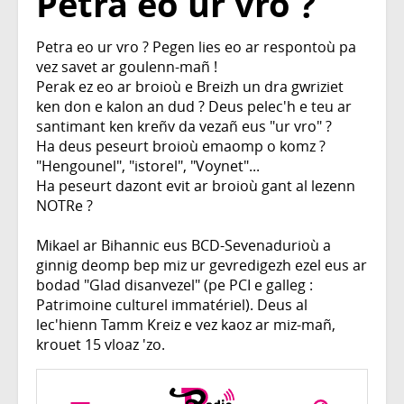
Petra eo ur vro ?
Petra eo ur vro ? Pegen lies eo ar respontoù pa
vez savet ar goulenn-mañ !
Perak ez eo ar broioù e Breizh un dra gwriziet
ken don e kalon an dud ? Deus pelec'h e teu ar
santimant ken kreñv da vezañ eus "ur vro" ?
Ha deus peseurt broioù emaomp o komz ?
"Hengounel", "istorel", "Voynet"...
Ha peseurt dazont evit ar broioù gant al lezenn
NOTRe ?
Mikael ar Bihannic eus BCD-Sevenadurioù a
ginnig deomp bep miz ur gevredigezh ezel eus ar
bodad "Glad disanvezel" (pe PCI e galleg :
Patrimoine culturel immatériel). Deus al
lec'hienn Tamm Kreiz e vez kaoz ar miz-mañ,
krouet 15 vloaz 'zo.