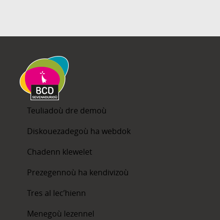
Teuliadoù dre demoù
Diskouezadegoù ha webdok
Chadenn klewelet
Prezegennoù ha kendivizoù
Tres al lec’hienn
Menegoù lezennel