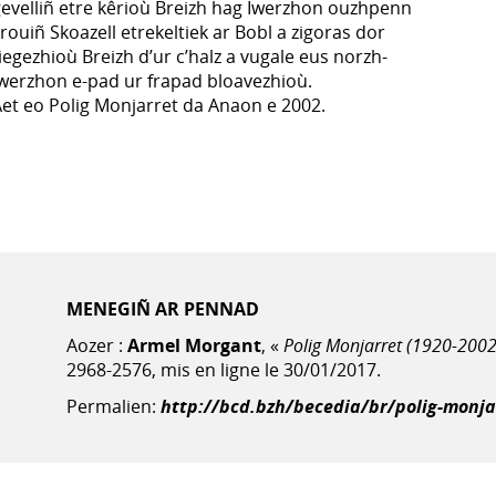
evelliñ etre kêrioù Breizh hag Iwerzhon ouzhpenn
rouiñ Skoazell etrekeltiek ar Bobl a zigoras dor
iegezhioù Breizh d’ur c’halz a vugale eus norzh-
werzhon e-pad ur frapad bloavezhioù.
et eo Polig Monjarret da Anaon e 2002.
MENEGIÑ AR PENNAD
Aozer :
Armel Morgant
, «
Polig Monjarret (1920-2002
2968-2576, mis en ligne le 30/01/2017.
Permalien:
http://bcd.bzh/becedia/br/polig-monja