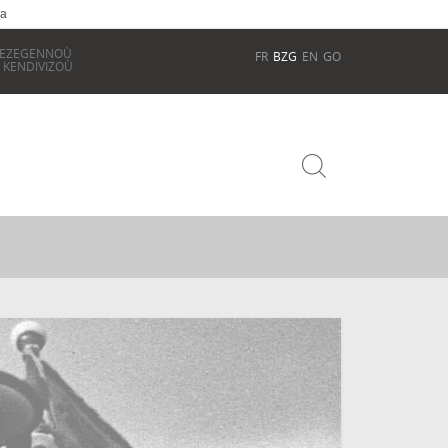
ia
REZEGENNOÙ
FR
BZG
EN
GO
 KENDIVIZOÙ