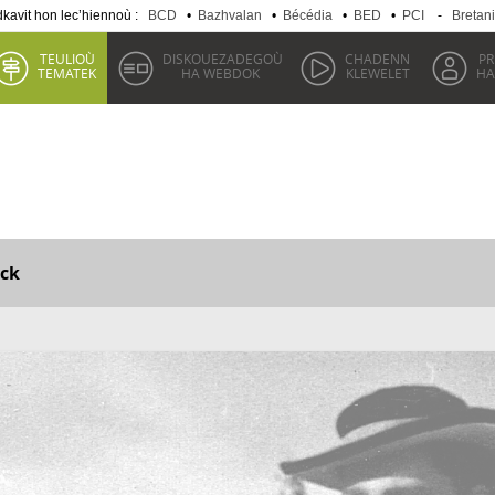
kavit hon lec’hiennoù :
BCD
•
Bazhvalan
•
Bécédia
•
BED
•
PCI
-
Bretan
TEULIOÙ
DISKOUEZADEGOÙ
CHADENN
P
TEMATEK
HA WEBDOK
KLEWELET
HA
ck