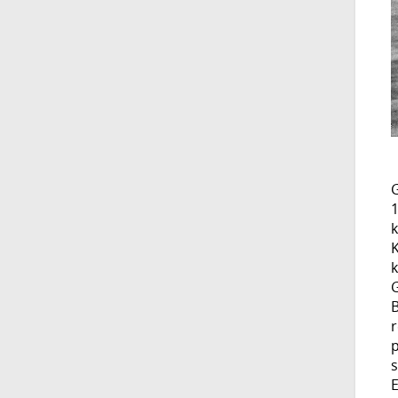
G
1
k
K
k
G
B
r
p
s
E