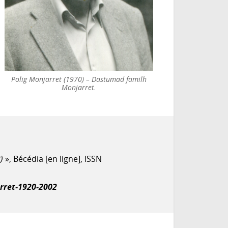
Polig Monjarret (1970) – Dastumad familh
Monjarret.
)
», Bécédia [en ligne], ISSN
rret-1920-2002