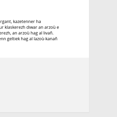
rgant, kazetenner ha
our klaskerezh diwar an arzoù e
ezh, an arzoù hag al livañ.
n geltiek hag al lazoù-kanañ