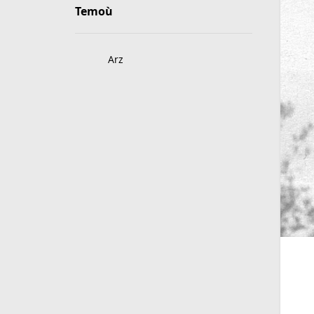
Temoù
Arz