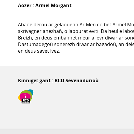
Aozer :
Armel Morgant
Abaoe derou ar gelaouenn Ar Men eo bet Armel Mo
skrivagner anezhañ, o labourat eviti. Da heul e lab
Breizh, en deus embannet meur a levr diwar ar soner
Dastumadegoù sonerezh diwar ar bagadoù, an delen
en deus savet ivez.
Kinniget gant : BCD Sevenadurioù