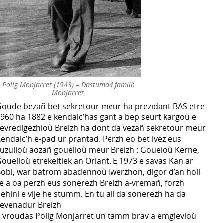
Polig Monjarret (1943) – Dastumad familh
Monjarret.
oude bezañ bet sekretour meur ha prezidant BAS etre
960 ha 1882 e kendalc’has gant a bep seurt kargoù e
evredigezhioù Breizh ha dont da vezañ sekretour meur
endalc’h e-pad ur prantad. Perzh eo bet ivez eus
uzulioù aozañ gouelioù meur Breizh : Goueioù Kerne,
ouelioù etrekeltiek an Oriant. E 1973 e savas Kan ar
obl, war batrom abadennoù Iwerzhon, digor d’an holl
e a oa perzh eus sonerezh Breizh a-vremañ, forzh
ehini e vije he stumm. En tu all da sonerezh ha da
evenadur Breizh
 vroudas Polig Monjarret un tamm brav a emglevioù