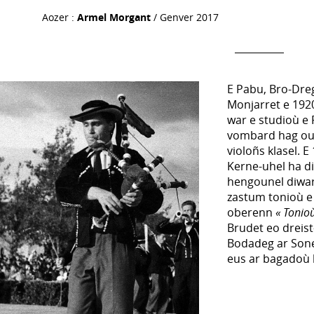
Aozer :
Armel Morgant
/ Genver 2017
E Pabu, Bro-Dreg
Monjarret e 1920
war e studioù e
vombard hag ouz
violoñs klasel. E
Kerne-uhel ha di
hengounel diwar
zastum tonioù e 
oberenn
« Tonioù
Brudet eo dreist
Bodadeg ar Sone
eus ar bagadoù 