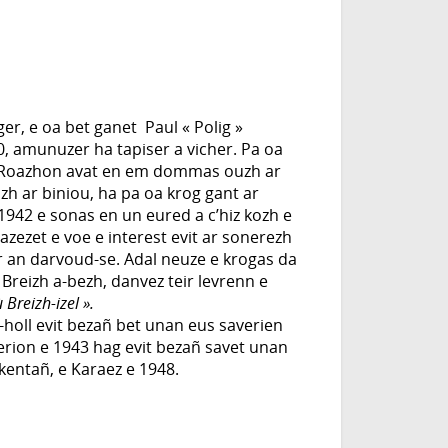
er, e oa bet ganet Paul « Polig »
, amunuzer ha tapiser a vicher. Pa oa
 Roazhon avat en em dommas ouzh ar
h ar biniou, ha pa oa krog gant ar
 1942 e sonas en un eured a c’hiz kozh e
azezet e voe e interest evit ar sonerezh
 an darvoud-se. Adal neuze e krogas da
Breizh a-bezh, danvez teir levrenn e
 Breizh-izel ».
-holl evit bezañ bet unan eus saverien
rion e 1943 hag evit bezañ savet unan
kentañ, e Karaez e 1948.