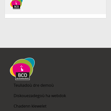
Teuliadoù dre demoù
Diskouezadegoù ha webdok
Chadenn klewelet