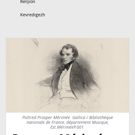
Relijion
Kevredigezh
Poltred Prosper Mérimée. Gallica / Bibliothèque
nationale de France, département Musique,
Est.MériméeP.001.