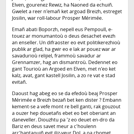
Elven, gourenez Rewiz, ha Naoned da echuiñ.
Gwelet a reer n'emañ ket argoad Breizh, estreget
Josilin, war roll-labour Prosper Mérimée.
Emañ abati Boporzh, nepell eus Pempoull, e-
touez ar monumantoù o deus desachet evezh
an enseller. Un difraoster eo evit politikerezhioù
publik ar glad, ha gwir eo e lak ar pouez war ar
savadurioù relijiel, frammoù savadur ar
Grennamzer, hag an dismantroù. Dedennet eo
gant Tourioù an Argoed en Elven, met n'eo ket
kalz, avat, gant kastell Josilin, a zo re vat e stad
evitañ.
Daoust hag abeg eo se da efedoù beaj Prosper
Mérimée e Breizh bezañ bet ken dister ? Embann
kement-se a vefe mont re bell ganti, rak gouzout
a ouzer hep douetañs ebet eo bet oberiant an
daneveller. Diouzhtu pa ʼz eo deuet en-dro da
Bariz en deus savet meur a c'houlenn
arc'hantaouiñ evit iliz-veur Dol, a oa chomet