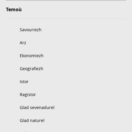
Temoù
Savouriezh
Arz
Ekonomiezh
Geografiezh
Istor
Ragistor
Glad sevenadurel
Glad naturel