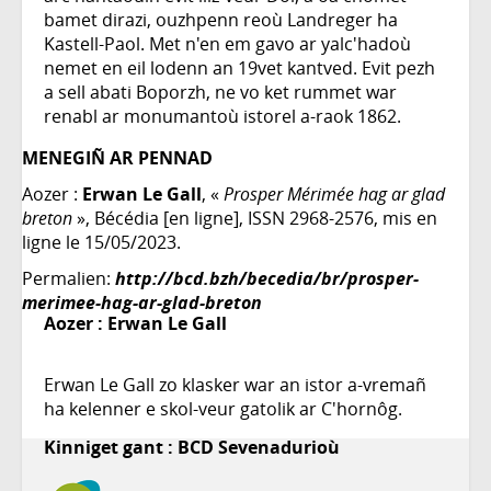
bamet dirazi, ouzhpenn reoù Landreger ha
Kastell-Paol. Met n'en em gavo ar yalc'hadoù
nemet en eil lodenn an 19vet kantved. Evit pezh
a sell abati Boporzh, ne vo ket rummet war
renabl ar monumantoù istorel a-raok 1862.
MENEGIÑ AR PENNAD
Aozer :
Erwan Le Gall
, «
Prosper Mérimée hag ar glad
breton
», Bécédia [en ligne], ISSN 2968-2576, mis en
ligne le 15/05/2023.
Permalien:
http://bcd.bzh/becedia/br/prosper-
merimee-hag-ar-glad-breton
Aozer :
Erwan Le Gall
Erwan Le Gall zo klasker war an istor a-vremañ
ha kelenner e skol-veur gatolik ar C'hornôg.
Kinniget gant : BCD Sevenadurioù