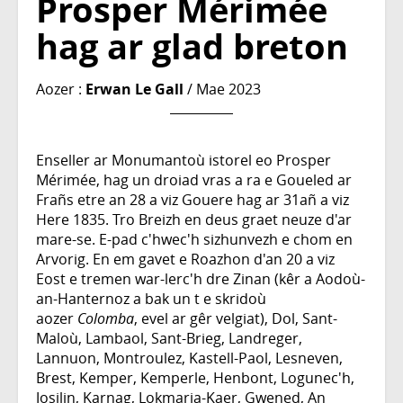
Prosper Mérimée
hag ar glad breton
Aozer :
Erwan Le Gall
/ Mae 2023
Enseller ar Monumantoù istorel eo Prosper
Mérimée, hag un droiad vras a ra e Goueled ar
Frañs etre an 28 a viz Gouere hag ar 31añ a viz
Here 1835. Tro Breizh en deus graet neuze d'ar
mare-se. E-pad c'hwec'h sizhunvezh e chom en
Arvorig. En em gavet e Roazhon d'an 20 a viz
Eost e tremen war-lerc'h dre Zinan (kêr a Aodoù-
an-Hanternoz a bak un t e skridoù
aozer
Colomba
, evel ar gêr velgiat), Dol, Sant-
Maloù, Lambaol, Sant-Brieg, Landreger,
Lannuon, Montroulez, Kastell-Paol, Lesneven,
Brest, Kemper, Kemperle, Henbont, Logunec'h,
Josilin, Karnag, Lokmaria-Kaer, Gwened, An