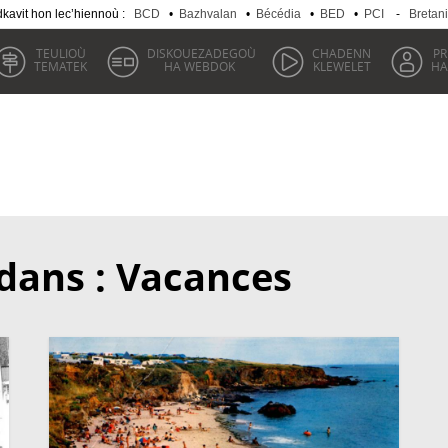
kavit hon lec’hiennoù :
BCD
•
Bazhvalan
•
Bécédia
•
BED
•
PCI
-
Bretan
TEULIOÙ
DISKOUEZADEGOÙ
CHADENN
P
TEMATEK
HA WEBDOK
KLEWELET
HA
dans : Vacances