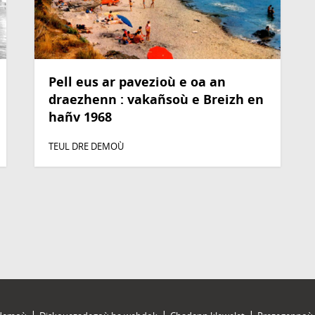
Pell eus ar pavezioù e oa an
draezhenn : vakañsoù e Breizh en
hañv 1968
TEUL DRE DEMOÙ