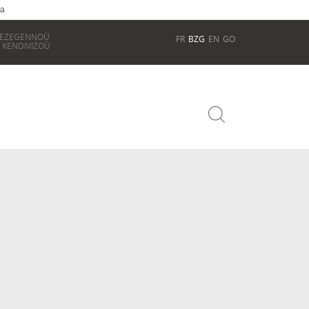
ia
REZEGENNOÙ
FR
BZG
EN
GO
 KENDIVIZOÙ