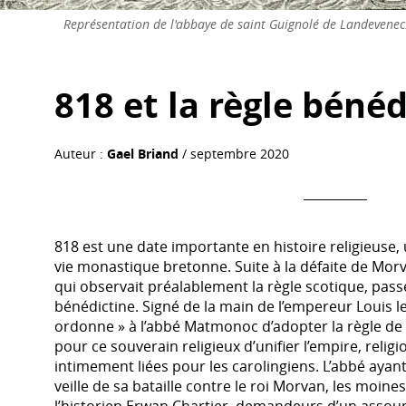
Représentation de l'abbaye de saint Guignolé de Landevene
818 et la règle bénéd
Auteur :
Gael Briand
/ septembre 2020
818 est une date importante en histoire religieuse,
vie monastique bretonne. Suite à la défaite de Mor
qui observait préalablement la règle scotique, passe
bénédictine. Signé de la main de l’empereur Louis l
ordonne » à l’abbé Matmonoc d’adopter la règle de s
pour ce souverain religieux d’unifier l’empire, religi
intimement liées pour les carolingiens. L’abbé ayan
veille de sa bataille contre le roi Morvan, les moin
l’historien Erwan Chartier, demandeurs d’un assoup