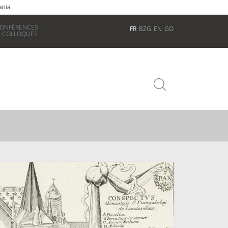
ania
ONFÉRENCES
FR
BZG
EN
GO
 COLLOQUES