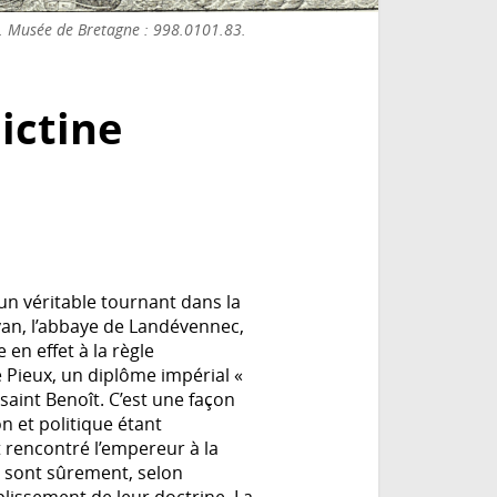
c. Musée de Bretagne : 998.0101.83.
ictine
 un véritable tournant dans la
van, l’abbaye de Landévennec,
 en effet à la règle
e Pieux, un diplôme impérial «
aint Benoît. C’est une façon
on et politique étant
t rencontré l’empereur à la
es sont sûrement, selon
lissement de leur doctrine. La