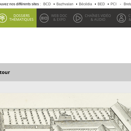
uvez nos différents sites :
BCD
•
Bazhvalan
•
Bécédia
•
BED
•
PCI
-
Bret
DOSSIERS
WEB DOC
CHAÎNES VIDÉO
C
THÉMATIQUES
& EXPO
& AUDIO
&
tour