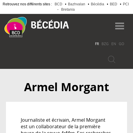
Retrouvez nos différents sites :
BCD
•
Bazhvalan
•
Bécédia
•
BED
•
PCI
-
Bretania
Aller
au
Toggl
contenu
navig
principal
FR
BZG
EN
GO
Armel Morgant
Journaliste et écrivain, Armel Morgant
est un collaborateur de la première
heure de la revue
ArMen.
Ses recherches