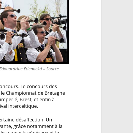
EdouardHue Etiennekd – Source
 concours. Le concours des
t le Championnat de Bretagne
mperlé, Brest, et enfin à
val interceltique.
rtaine désaffection. Un
ivante, grâce notamment à la
es conseils généraux et le