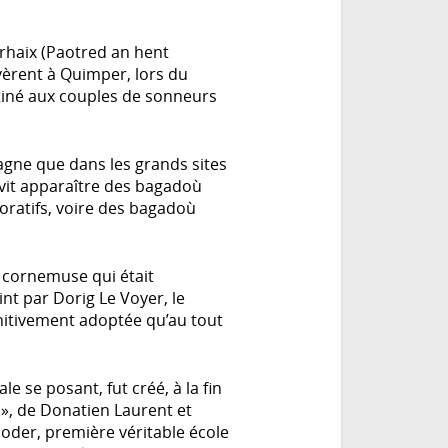
rhaix (Paotred an hent
vèrent à Quimper, lors du
tiné aux couples de sonneurs
tagne que dans les grands sites
n vit apparaître des bagadoù
oratifs, voire des bagadoù
e cornemuse qui était
nt par Dorig Le Voyer, le
initivement adoptée qu’au tout
e se posant, fut créé, à la fin
e », de Donatien Laurent et
poder, première véritable école