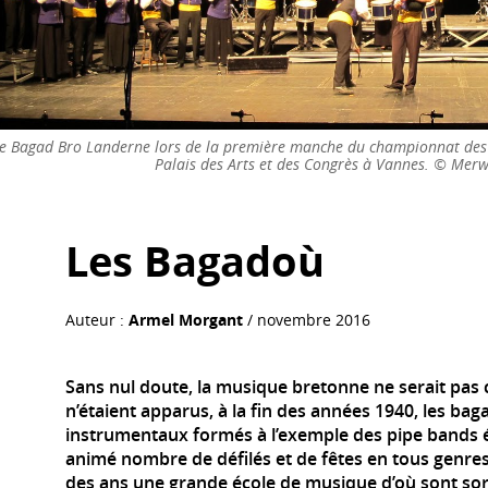
e Bagad Bro Landerne lors de la première manche du championnat des
Palais des Arts et des Congrès à Vannes. © Mer
Les Bagadoù
Auteur :
Armel Morgant
/ novembre 2016
Sans nul doute, la musique bretonne ne serait pas ce
n’étaient apparus, à la fin des années 1940, les b
instrumentaux formés à l’exemple des pipe bands é
animé nombre de défilés et de fêtes en tous genres
des ans une grande école de musique d’où sont so