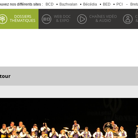
uvez nos différents sites :
BCD
•
Bazhvalan
•
Bécédia
•
BED
•
PCI
-
Bret
DOSSIERS
WEB DOC
CHAÎNES VIDÉO
C
THÉMATIQUES
& EXPO
& AUDIO
&
tour