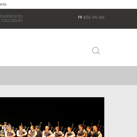
ania
ONFÉRENCES
FR
BZG
EN
GO
 COLLOQUES