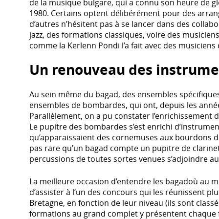
de la musique bulgare, qui a connu son heure de gl
1980. Certains optent délibérément pour des arran
d’autres n’hésitent pas à se lancer dans des collab
jazz, des formations classiques, voire des musiciens
comme la Kerlenn Pondi l’a fait avec des musiciens 
Un renouveau des instrume
Au sein même du bagad, des ensembles spécifiques o
ensembles de bombardes, qui ont, depuis les année
Parallèlement, on a pu constater l’enrichissement 
Le pupitre des bombardes s’est enrichi d’instrumen
qu’apparaissaient des cornemuses aux bourdons de to
pas rare qu’un bagad compte un pupitre de clarinet
percussions de toutes sortes venues s’adjoindre aux
La meilleure occasion d’entendre les bagadoù au m
d’assister à l’un des concours qui les réunissent plu
Bretagne, en fonction de leur niveau (ils sont class
formations au grand complet y présentent chaque 