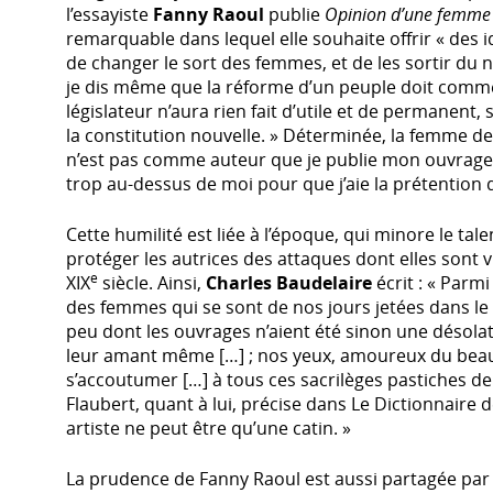
l’essayiste
Fanny Raoul
publie
Opinion d’une femme
remarquable dans lequel elle souhaite offrir « des id
de changer le sort des femmes, et de les sortir du n
je dis même que la réforme d’un peuple doit commen
législateur n’aura rien fait d’utile et de permanent, s
la constitution nouvelle. » Déterminée, la femme de 
n’est pas comme auteur que je publie mon ouvrage ; 
trop au-dessus de moi pour que j’aie la prétention de
Cette humilité est liée à l’époque, qui minore le tal
protéger les autrices des attaques dont elles sont 
e
XIX
siècle. Ainsi,
Charles Baudelaire
écrit : « Parm
des femmes qui se sont de nos jours jetées dans le tra
peu dont les ouvrages n’aient été sinon une désolat
leur amant même […] ; nos yeux, amoureux du beau
s’accoutumer […] à tous ces sacrilèges pastiches de 
Flaubert, quant à lui, précise dans Le Dictionnaire
artiste ne peut être qu’une catin. »
La prudence de Fanny Raoul est aussi partagée par