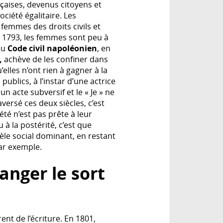
nçaises, devenus citoyens et
ciété égalitaire. Les
 femmes des droits civils et
e 1793, les femmes sont peu à
 du
Code civil napoléonien
, en
,
achève de les confiner dans
’elles n’ont rien à gagner à la
publics, à l’instar d’une actrice
un acte subversif et le « Je » ne
versé ces deux siècles, c’est
iété n’est pas prête à leur
 à la postérité, c’est que
le social dominant, en restant
par exemple.
anger le sort
nt de l’écriture. En 1801,