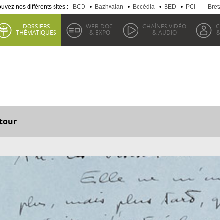
uvez nos différents sites :
BCD
•
Bazhvalan
•
Bécédia
•
BED
•
PCI
-
Bret
DOSSIERS
WEB DOC
CHAÎNES VIDÉO
C
THÉMATIQUES
& EXPO
& AUDIO
&
tour