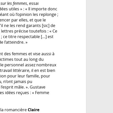
 sur les femmes
, essai
ées utiles » : « Il importe donc
éant où l’opinion les replonge ;
cer par elles, et que le
’il ne les rend garants [sic] de
lettres précise toutefois : « Ce
ce titre respectable […] est
 l’atteindre. »
ent des femmes et vise aussi à
victimes tout au long du
i le personnel assez nombreux
vail littéraire, il en est bien
ion pour leur famille, pour
, n’ont jamais pu
l’esprit mâle. ». Gustave
 des idées reçues : « Femme
 la romancière
Claire