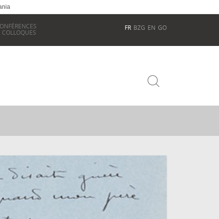
ania
ONFÉRENCES
FR
BZG
EN
GO
 COLLOQUES