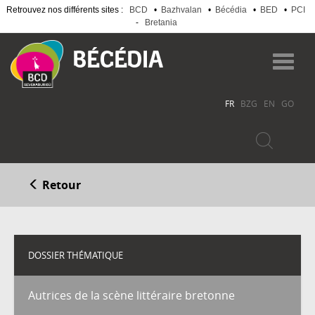
Retrouvez nos différents sites :
BCD
•
Bazhvalan
•
Bécédia
•
BED
•
PCI
-
Bretania
Aller
au
Toggl
contenu
navig
principal
FR
BZG
EN
GO
Retour
DOSSIER THÉMATIQUE
Autrices de la scène littéraire bretonne