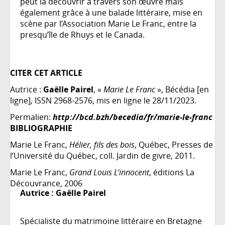
peut la découvrir à travers son œuvre mais
également grâce à une balade littéraire, mise en
scène par l’Association Marie Le Franc, entre la
presqu’île de Rhuys et le Canada.
CITER CET ARTICLE
Autrice :
Gaëlle Pairel
, «
Marie Le Franc
», Bécédia [en
ligne], ISSN 2968-2576, mis en ligne le 28/11/2023.
Permalien:
http://bcd.bzh/becedia/fr/marie-le-franc
BIBLIOGRAPHIE
Marie Le Franc,
Hélier, fils des bois
, Québec, Presses de
l’Université du Québec, coll. Jardin de givre, 2011.
Marie Le Franc,
Grand Louis L'innocent
, éditions La
Découvrance, 2006
Autrice :
Gaëlle Pairel
Spécialiste du matrimoine littéraire en Bretagne