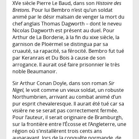
XVe siècle Pierre Le Baud, dans son
Histoire des
Bretons.
Pour lui Bembro n’est qu’un soldat
animé par le désir malsain de venger la mort du
chef anglais Thomas Dagworth – dont le neveu
Nicolas Dagworth est présent au duel. Pour
Arthur de La Borderie, à la fin du xixe siècle, la
garnison de Ploërmel se distingua par sa
cruauté, sa rapacité, sa férocité. Bembro fut tué
par Keranrais et Du Bois à cause de son
arrogance. Il aurait osé faire prisonnier le très
noble Beaumanoir.
Sir Arthur Conan Doyle, dans son roman
Sir
Nigel,
le voit comme un vieux soldat, un robuste
Northumbrien, arrivant au combat animé d’un
pur esprit chevaleresque. Il aurait été tué car sa
visière ne se serait pas correctement fermée.
Pour l’auteur, il serait originaire de Bramburgh,
sur la frontière entre l’Écosse et l’Angleterre, une
région où s’installèrent trois cents ans
auparavant, lors de la conquête normande, de