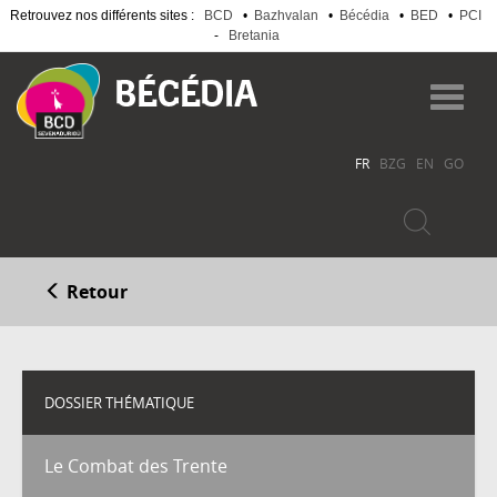
Retrouvez nos différents sites :
BCD
•
Bazhvalan
•
Bécédia
•
BED
•
PCI
-
Bretania
Aller
au
Toggl
contenu
navig
principal
FR
BZG
EN
GO
Retour
DOSSIER THÉMATIQUE
Le Combat des Trente