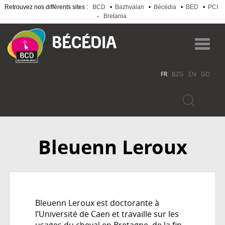
Retrouvez nos différents sites :
BCD
•
Bazhvalan
•
Bécédia
•
BED
•
PCI
-
Bretania
Aller
au
Toggl
contenu
navig
principal
FR
BZG
EN
GO
Bleuenn Leroux
Bleuenn Leroux est doctorante à
l’Université de Caen et travaille sur les
usages du cheval en Bretagne, de la fin