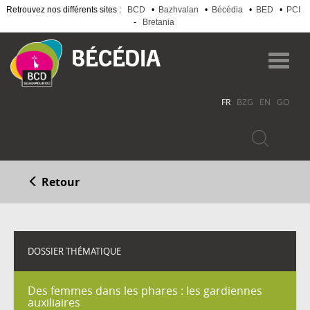
Retrouvez nos différents sites :
BCD
•
Bazhvalan
•
Bécédia
•
BED
•
PCI
-
Bretania
Aller
au
Toggl
contenu
navig
principal
FR
BZG
EN
GO
Retour
DOSSIER THÉMATIQUE
Des femmes dans les phares : les gardiennes
auxiliaires