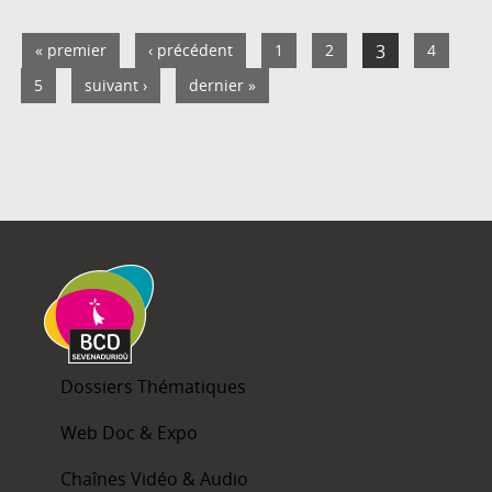
« premier
‹ précédent
1
2
3
4
5
suivant ›
dernier »
Dossiers Thématiques
Web Doc & Expo
Chaînes Vidéo & Audio