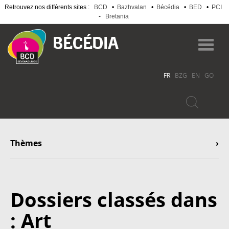
Retrouvez nos différents sites :
BCD
•
Bazhvalan
•
Bécédia
•
BED
•
PCI
-
Bretania
Aller
au
Toggl
contenu
navig
principal
FR
BZG
EN
GO
Thèmes
Dossiers classés dans
: Art