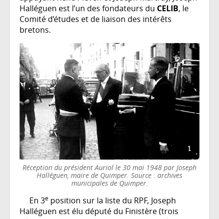
Halléguen est l’un des fondateurs du
CELIB
, le
Comité d’études et de liaison des intérêts
bretons.
Réception du président Auriol le 30 mai 1948 par Joseph
Halléguen, maire de Quimper. Source : archives
municipales de Quimper.
e
En 3
position sur la liste du RPF, Joseph
Halléguen est élu député du Finistère (trois