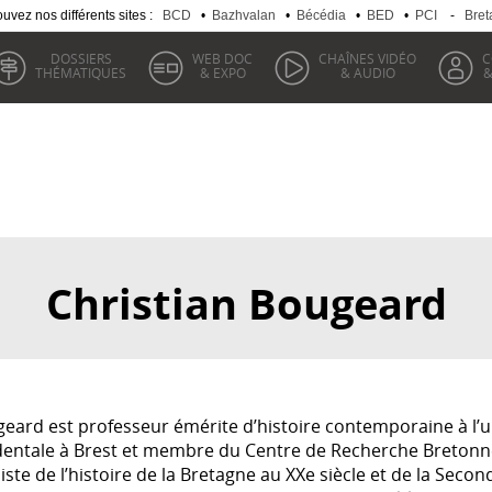
uvez nos différents sites :
BCD
•
Bazhvalan
•
Bécédia
•
BED
•
PCI
-
Bret
DOSSIERS
WEB DOC
CHAÎNES VIDÉO
C
THÉMATIQUES
& EXPO
& AUDIO
&
Christian Bougeard
eard est professeur émérite d’histoire contemporaine à l’u
dentale à Brest et membre du Centre de Recherche Bretonne
iste de l’histoire de la Bretagne au XXe siècle et de la Seco