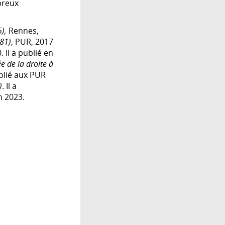
breux
5),
Rennes,
981)
, PUR, 2017
. Il a publié en
e de la droite à
blié aux PUR
)
. Il a
n 2023.