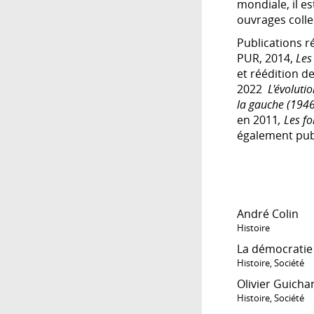
mondiale, il e
ouvrages collec
Publications r
PUR, 2014,
Les
et réédition d
2022
L'évoluti
la gauche (194
en 2011
, Les f
également pub
André Colin
Histoire
La démocratie
Histoire
,
Société
Olivier Guicha
Histoire
,
Société