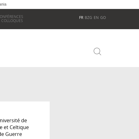
ania
ONFÉRENCES
FR
BZG
EN
GO
 COLLOQUES
niversité de
 et Celtique
nde Guerre