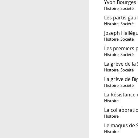
Yvon Bourges
Histoire
,
Société
Les partis gau
Histoire
,
Société
Joseph Hallég
Histoire
,
Société
Les premiers p
Histoire
,
Société
La grève de la
Histoire
,
Société
La grève de B
Histoire
,
Société
La Résistance
Histoire
La collaborati
Histoire
Le maquis de S
Histoire