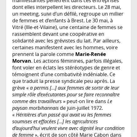
manifestantes pénètrent dans ces entreprises
dont elles interpellent les directeurs. Le 28 mai,
un meeting, suivi d’un défilé, regroupe un millier
de femmes et d’enfants à Brest. Le 30 mai, à
Vitré (Ille-et-Vilaine), une centaine de femmes se
rassemblent devant une coopérative en
solidarité avec les grévistes du lait. Par ailleurs,
certaines manifestent avec les hommes, voire
prennent la parole comme
Marie-Renée
Morvan
. Les actions féminines, parfois illégales,
font voler en éclats les stéréotypes de genre et
témoignent d’une combativité indéniable. Ce
que traduit la presse syndicale peu après. La
grève «
a permis […] aux femmes de sortir de leur
simple rôle d’exécutantes pour se faire reconnaître
comme des travailleurs
» peut-on lire dans
Le
paysan morbihannais
de juin-juillet 1972.
«
Héritières d’un passé qui avait vu les femmes
soumises et effacées […] les agricultrices
d’aujourd’hui veulent vivre avec dignité leur condition
de femme
», écrit de son côté Marie Cabon dans