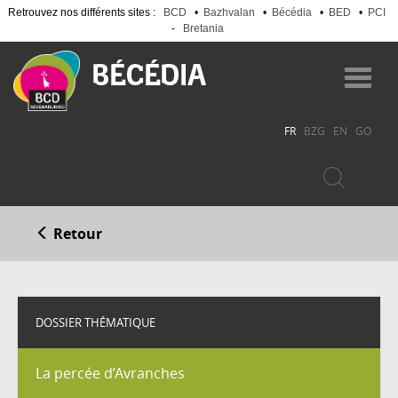
Retrouvez nos différents sites :
BCD
•
Bazhvalan
•
Bécédia
•
BED
•
PCI
-
Bretania
Aller
au
Toggl
contenu
navig
principal
FR
BZG
EN
GO
Retour
DOSSIER THÉMATIQUE
La percée d’Avranches