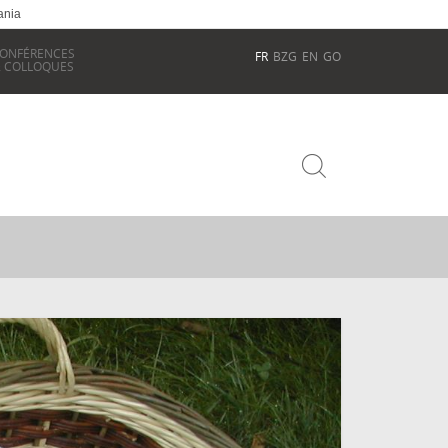
ania
ONFÉRENCES
FR
BZG
EN
GO
 COLLOQUES