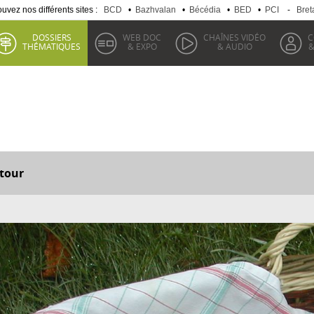
uvez nos différents sites :
BCD
•
Bazhvalan
•
Bécédia
•
BED
•
PCI
-
Bret
DOSSIERS
WEB DOC
CHAÎNES VIDÉO
C
THÉMATIQUES
& EXPO
& AUDIO
&
tour