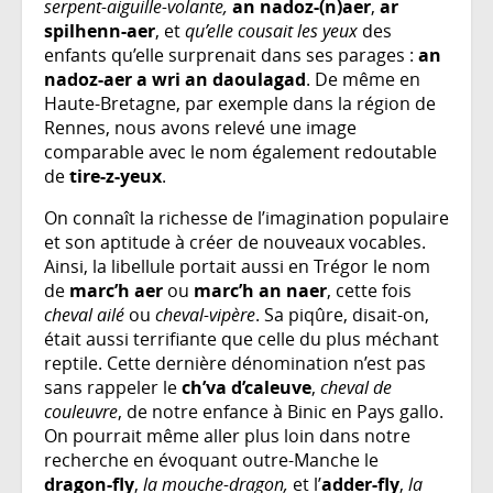
serpent-aiguille-volante,
an
nadoz-(n)aer
,
ar
spilhenn-aer
, et
qu’elle cousait les yeux
des
enfants qu’elle surprenait dans ses parages :
an
nadoz-aer a wri an daoulagad
. De même en
Haute-Bretagne, par exemple dans la région de
Rennes, nous avons relevé une image
comparable avec le nom également redoutable
de
tire-z-yeux
.
On connaît la richesse de l’imagination populaire
et son aptitude à créer de nouveaux vocables.
Ainsi, la libellule portait aussi en Trégor le nom
de
marc’h aer
ou
marc’h an naer
, cette fois
cheval ailé
ou
cheval-vipère
. Sa piqûre, disait-on,
était aussi terrifiante que celle du plus méchant
reptile. Cette dernière dénomination n’est pas
sans rappeler le
ch’va d’caleuve
,
cheval de
couleuvre
, de notre enfance à Binic en Pays gallo.
On pourrait même aller plus loin dans notre
recherche en évoquant outre-Manche le
dragon-fly
,
la mouche-dragon,
et l’
adder-fly
,
la